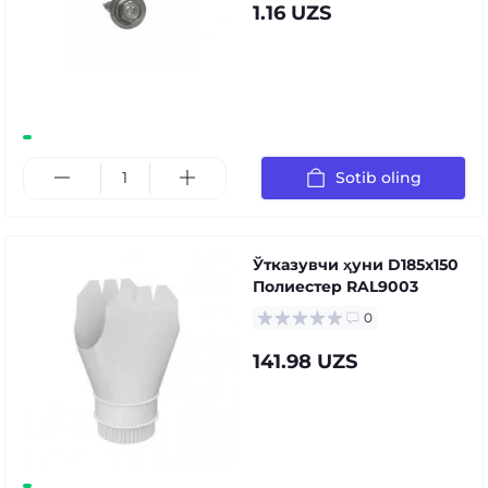
1.16 UZS
Sotib oling
Ўтказувчи ҳуни D185х150
Полиестер RAL9003
0
141.98 UZS