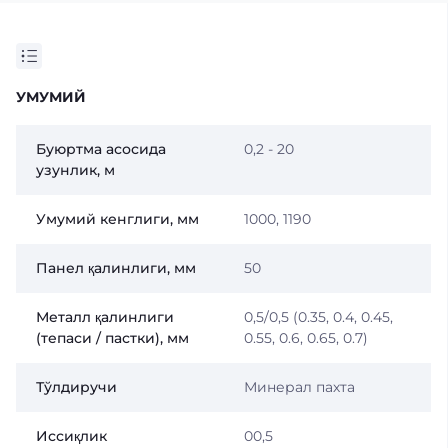
УМУМИЙ
Буюртма асосида
0,2 - 20
узунлик, м
Умумий кенглиги, мм
1000, 1190
Панел қалинлиги, мм
50
Металл қалинлиги
0,5/0,5 (0.35, 0.4, 0.45,
(тепаси / пастки), мм
0.55, 0.6, 0.65, 0.7)
Тўлдиручи
Минерал пахта
Иссиқлик
00,5