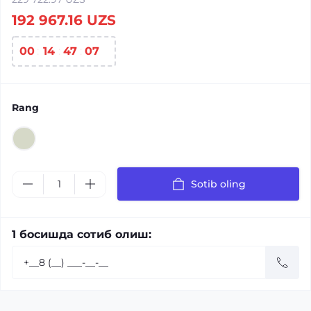
192 967.16 UZS
00
14
47
07
Rang
Sotib oling
1 босишда сотиб олиш: