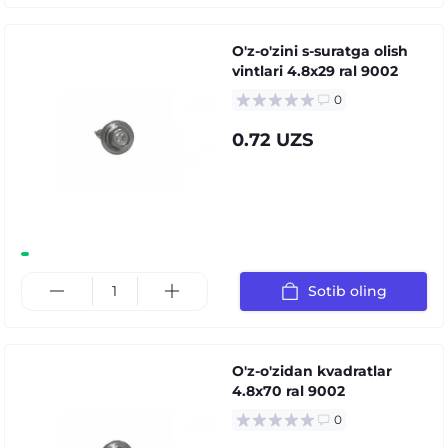
O'z-o'zini s-suratga olish
vintlari 4.8x29 ral 9002
0
0.72 UZS
Sotib oling
O'z-o'zidan kvadratlar
4.8x70 ral 9002
0