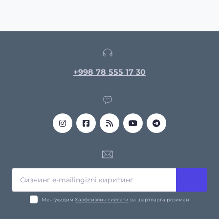
+998 78 555 17 30
Мен ўқидим
Хавфсизлик сиёсати
ва шартларга розиман