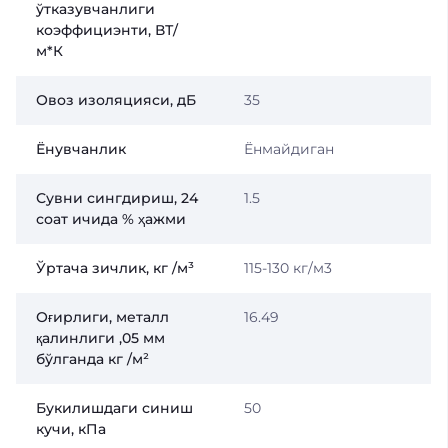
ўтказувчанлиги
коэффициэнти, ВТ/
м*К
Овоз изоляцияси, дБ
35
Ёнувчанлик
Ёнмайдиган
Сувни сингдириш, 24
1.5
соат ичида % ҳажми
Ўртача зичлик, кг /м³
115-130 кг/м3
Оғирлиги, металл
16.49
қалинлиги ,05 мм
бўлганда кг /м²
Букилишдаги синиш
50
кучи, кПа