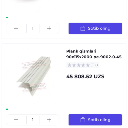
Sotib oling
Plank qismlari
90x115x2000 pe-9002-0.45
0
45 808.52 UZS
Sotib oling