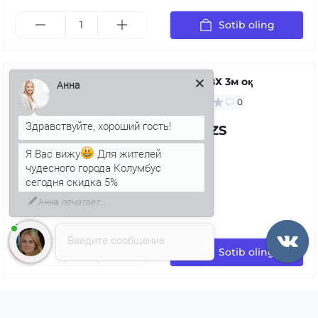
Sotib oling
Қувур ПВХ 3м оқ
Анна
0
71.97 UZS
Я Вас вижу
Для жителей
чудесного города Колумбус
сегодня скидка 5%
Введите сообщение
Sotib oling