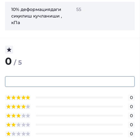
10% деформациядаги
55
сиқилиш кучланиши ,
кПа
0
/ 5
0
0
0
0
0