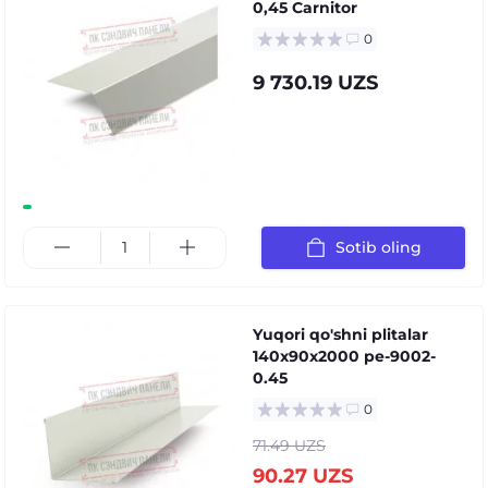
0,45 Carnitor
0
9 730.19 UZS
Sotib oling
Yuqori qo'shni plitalar
140x90x2000 pe-9002-
0.45
0
71.49 UZS
90.27 UZS