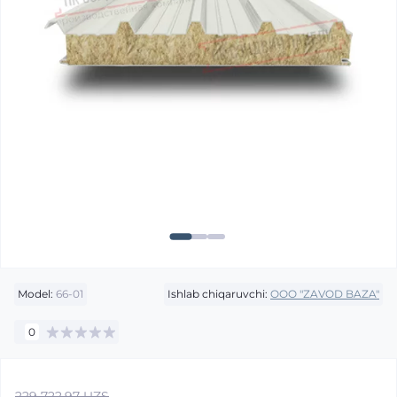
Model:
66-01
Ishlab chiqaruvchi:
OOO "ZAVOD BAZA"
0
229 722.97 UZS