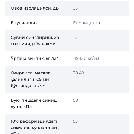
Овоз изоляцияси, дБ
35
Ёнувчанлик
Ёнмайдиган
Сувни сингдириш, 24
1.5
соат ичида % ҳажми
Ўртача зичлик, кг /м³
115-130 кг/м3
Оғирлиги, металл
38.49
қалинлиги ,05 мм
бўлганда кг /м²
Букилишдаги синиш
50
кучи, кПа
10% деформациядаги
55
сиқилиш кучланиши ,
кПа