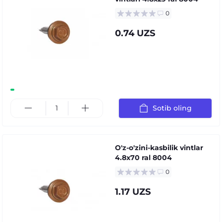
0
0.74 UZS
Sotib oling
O'z-o'zini-kasbilik vintlar
4.8x70 ral 8004
0
1.17 UZS