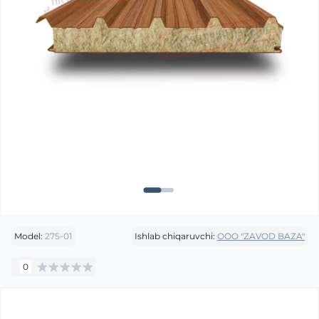
Model:
275-01
Ishlab chiqaruvchi:
OOO "ZAVOD BAZA"
0