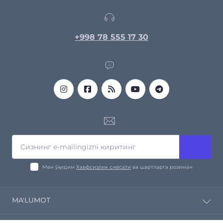
+998 78 555 17 30
Мен ўқидим
Хавфсизлик сиёсати
ва шартларга розиман
MA'LUMOT
Компания ҳақида