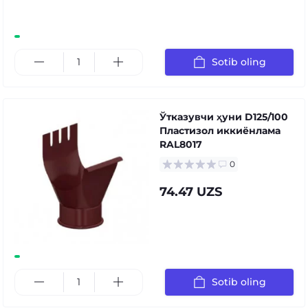
Sotib oling
Ўтказувчи ҳуни D125/100
Пластизол иккиёнлама
RAL8017
0
74.47 UZS
Sotib oling