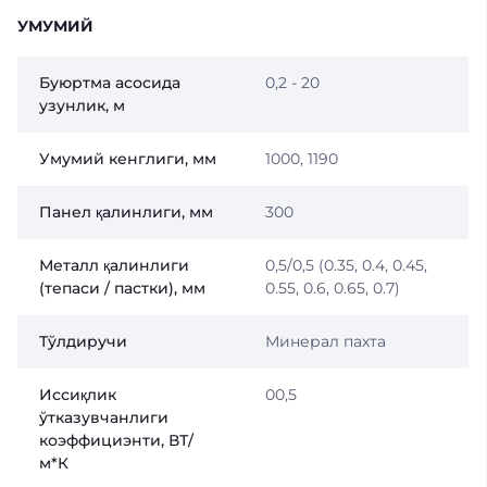
УМУМИЙ
Буюртма асосида
0,2 - 20
узунлик, м
Умумий кенглиги, мм
1000, 1190
Панел қалинлиги, мм
300
Металл қалинлиги
0,5/0,5 (0.35, 0.4, 0.45,
(тепаси / пастки), мм
0.55, 0.6, 0.65, 0.7)
Тўлдиручи
Минерал пахта
Иссиқлик
00,5
ўтказувчанлиги
коэффициэнти, ВТ/
м*К