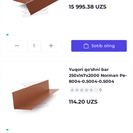
15 995.38 UZS
Sotib oling
Yuqori qo'shni bar
250x147x2000 Norman Pe-
8004-0.5004-0.5004
0
114.20 UZS