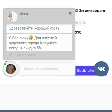
Қувур ПВХ 3м жигарранг
RR 32
Анна
0
79.63 UZS
Я Вас вижу
Для жителей
чудесного города Колумбус
сегодня скидка 5%
Введите сообщение
Sotib oling