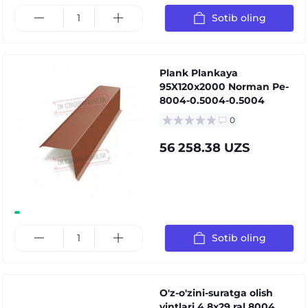
Sotib oling
Plank Plankaya
95X120x2000 Norman Pe-
8004-0.5004-0.5004
0
56 258.38 UZS
Sotib oling
O'z-o'zini-suratga olish
vintlari 4.8x29 ral 8004