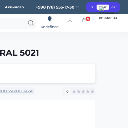
+998 (78) 555-17-30
г
Акциялар
ru
uz
oz
0
Undefined
RAL 5021
OOO "ZAVOD BAZA"
0