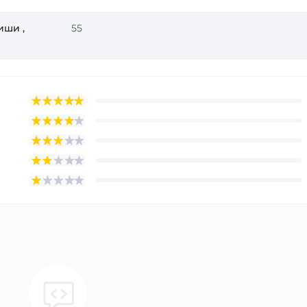
иши ,
55