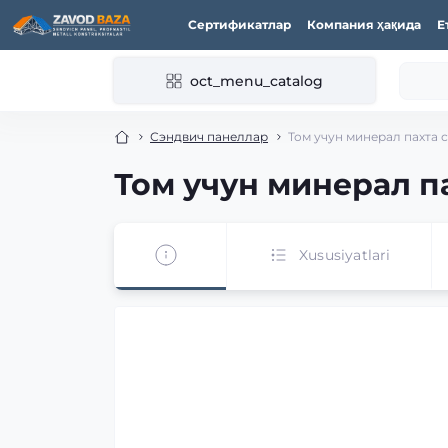
Сертификатлар
Компания ҳақида
Е
oct_menu_catalog
Сэндвич панеллар
Том учун минерал пахта 
Том учун минерал п
Xususiyatlari