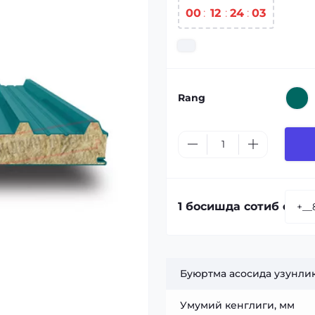
00
:
12
:
24
:
03
Rang
1 босишда сотиб олиш
Буюртма асосида узунлик
Умумий кенглиги, мм