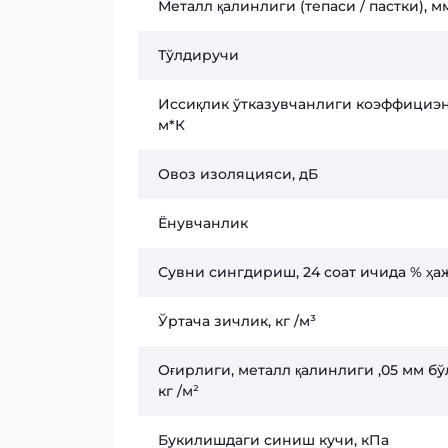
Металл қалинлиги (тепаси / пастки), м
Тўлдиручи
Иссиқлик ўтказувчанлиги коэффициэн
м*К
Овоз изоляцияси, дБ
Ёнувчанлик
Сувни сингдириш, 24 соат ичида % ҳ
Ўртача зичлик, кг /м³
Оғирлиги, металл қалинлиги ,05 мм бў
кг /м²
Букилишдаги синиш кучи, кПа