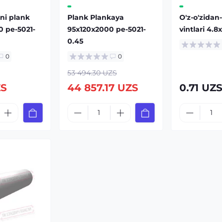
ni plank
Plank Plankaya
O'z-o'zidan
 pe-5021-
95x120x2000 pe-5021-
vintlari 4.8
0.45
0
0
53 494.30 UZS
ZS
44 857.17 UZS
0.71 UZ