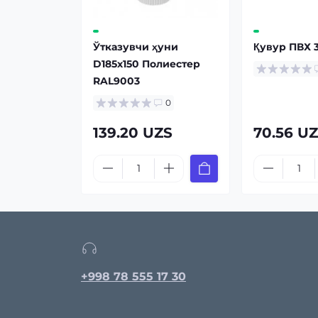
Ўтказувчи ҳуни
Қувур ПВХ 
D185х150 Полиестер
RAL9003
0
139.20 UZS
70.56 U
+998 78 555 17 30