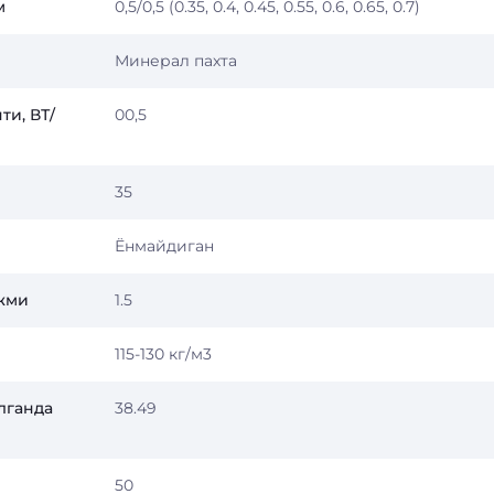
м
0,5/0,5 (0.35, 0.4, 0.45, 0.55, 0.6, 0.65, 0.7)
Минерал пахта
ти, ВТ/
00,5
35
Ёнмайдиган
ажми
1.5
115-130 кг/м3
лганда
38.49
50