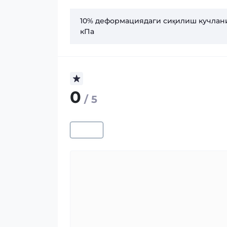
10% деформациядаги сиқилиш кучлан
кПа
0
/ 5