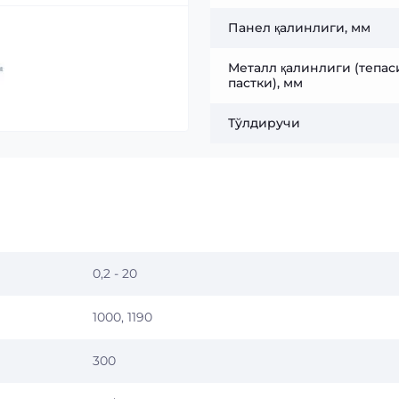
Панел қалинлиги, мм
Металл қалинлиги (тепаси
пастки), мм
Тўлдиручи
0,2 - 20
1000, 1190
300