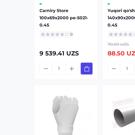
Carniry Store
Yuqori qo'sh
100x69x2000 pe-5021-
140x90x2000
0.45
0.45
0
70.09 UZS
9 539.41 UZS
88.50 U