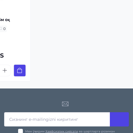
3м оқ
0
ZS
Мен ўқидим
Хавфсизлик сиёсати
ва шартларга розиман