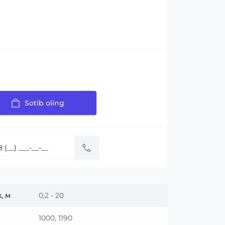
Sotib oling
:
, м
0,2 - 20
1000, 1190