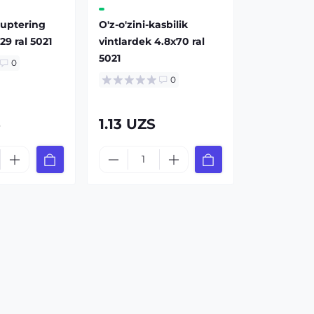
-uptering
O'z-o'zini-kasbilik
x29 ral 5021
vintlardek 4.8x70 ral
5021
0
0
S
1.13 UZS