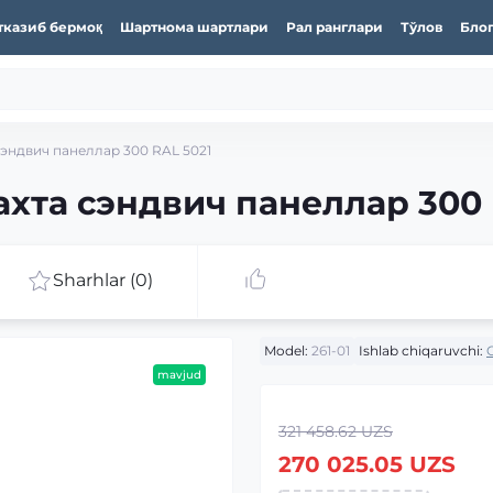
тказиб бермоқ
Шартнома шартлари
Рал ранглари
Тўлов
Бло
сэндвич панеллар 300 RAL 5021
ахта сэндвич панеллар 300 
Sharhlar (0)
Model:
261-01
Ishlab chiqaruvchi:
mavjud
321 458.62 UZS
270 025.05 UZS