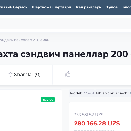
тказиб бермоқ
Шартнома шартлари
Рал ранглари
Тўлов
Бло
сэндвич панеллар 200 еман
ахта сэндвич панеллар 200
Sharhlar (0)
Model:
223-01
Ishlab chiqaruvchi:
mavjud
333 531.52 UZS
280 166.28 UZS