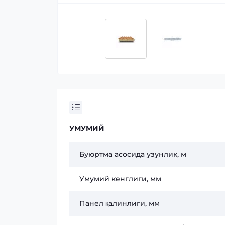
УМУМИЙ
Буюртма асосида узунлик, м
Умумий кенглиги, мм
Панел қалинлиги, мм