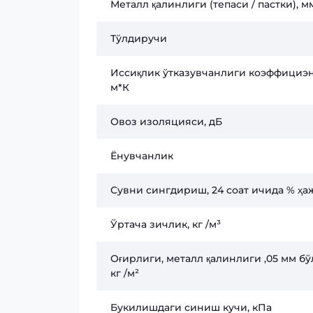
Металл қалинлиги (тепаси / пастки), м
Тўлдиручи
Иссиқлик ўтказувчанлиги коэффициэн
м*К
Овоз изоляцияси, дБ
Ёнувчанлик
Сувни сингдириш, 24 соат ичида % ҳ
Ўртача зичлик, кг /м³
Оғирлиги, металл қалинлиги ,05 мм бў
кг /м²
Букилишдаги синиш кучи, кПа