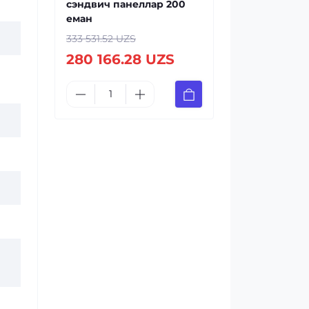
сэндвич панеллар 200
еман
333 531.52 UZS
280 166.28 UZS