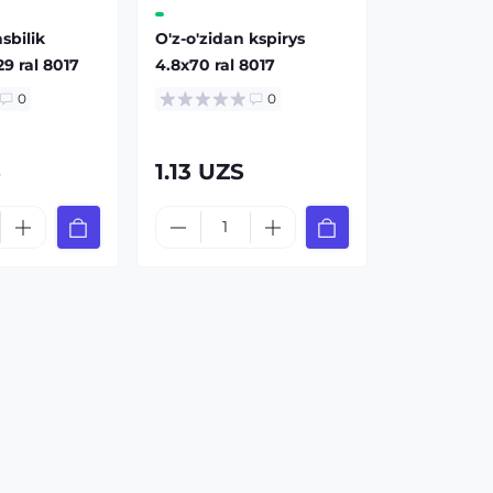
asbilik
O'z-o'zidan kspirys
29 ral 8017
4.8x70 ral 8017
0
0
S
1.13 UZS