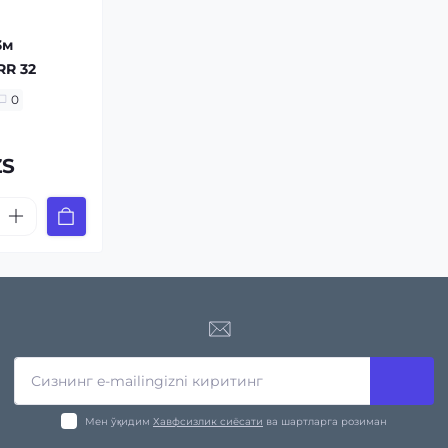
3м
RR 32
0
ZS
Мен ўқидим
Хавфсизлик сиёсати
ва шартларга розиман