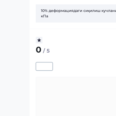
10% деформациядаги сиқилиш кучлан
кПа
0
/ 5