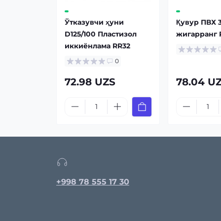
Ўтказувчи ҳуни
Қувур ПВХ 
D125/100 Пластизол
жигарранг 
иккиёнлама RR32
0
72.98 UZS
78.04 U
+998 78 555 17 30