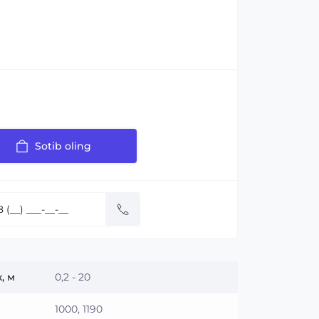
Sotib oling
:
, м
0,2 - 20
1000, 1190