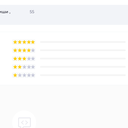
иши ,
55