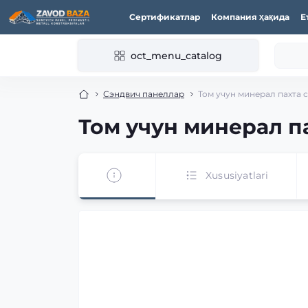
Сертификатлар
Компания ҳақида
Е
oct_menu_catalog
Сэндвич панеллар
Том учун минерал пахта 
Том учун минерал п
Xususiyatlari