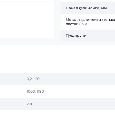
Панел қалинлиги, мм
Металл қалинлиги (тепаси
пастки), мм
Тўлдиручи
0,2 - 20
1000, 1190
200