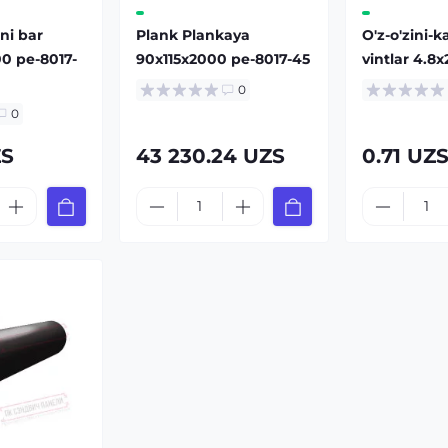
ni bar
Plank Plankaya
O'z-o'zini-k
0 pe-8017-
90x115x2000 pe-8017-45
vintlar 4.8x
0
0
ZS
43 230.24 UZS
0.71 UZ