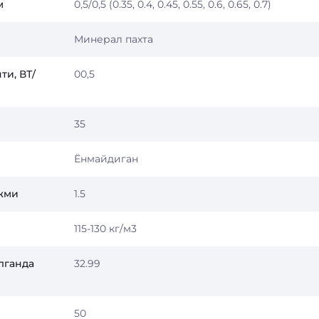
м
0,5/0,5 (0.35, 0.4, 0.45, 0.55, 0.6, 0.65, 0.7)
Минерал пахта
ти, ВТ/
00,5
35
Ёнмайдиган
ажми
1.5
115-130 кг/м3
лганда
32.99
50