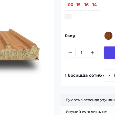
00
15
16
13
Rang
1 босишда сотиб олиш
Буюртма асосида узунлик
Умумий кенглиги, мм