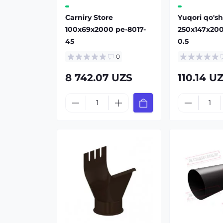
Carniry Store
Yuqori qo'sh
100x69x2000 pe-8017-
250x147x200
45
0.5
0
8 742.07 UZS
110.14 U