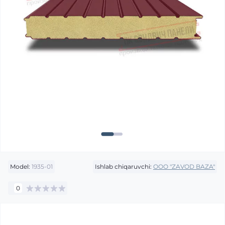
Model:
1935-01
Ishlab chiqaruvchi:
OOO "ZAVOD BAZA"
0