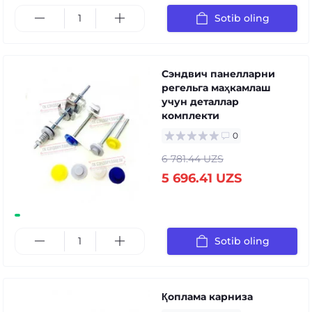
Sotib oling
Сэндвич панелларни
регельга маҳкамлаш
учун деталлар
комплекти
0
6 781.44 UZS
5 696.41 UZS
Sotib oling
Қоплама карниза