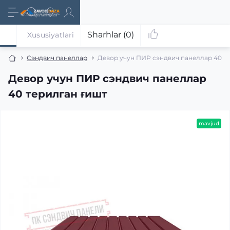
Sharhlar (0)
Xususiyatlari
Сэндвич панеллар
Девор учун ПИР сэндвич панеллар 40 т
Девор учун ПИР сэндвич панеллар
40 терилган ғишт
mavjud