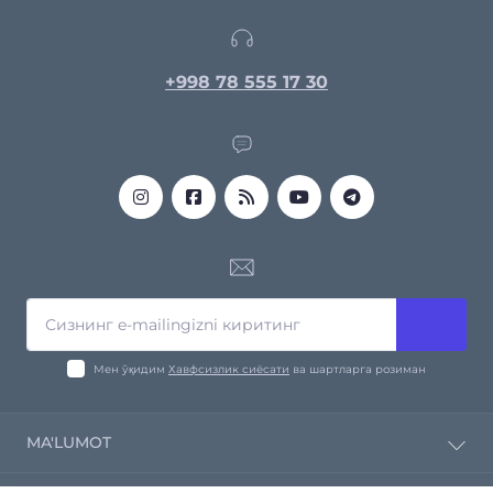
+998 78 555 17 30
Мен ўқидим
Хавфсизлик сиёсати
ва шартларга розиман
MA'LUMOT
Компания ҳақида