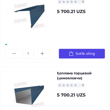
0
5 700.21 UZS
Sotib oling
Қоплама торцевой
(ҳимояловчи)
0
5 700.21 UZS