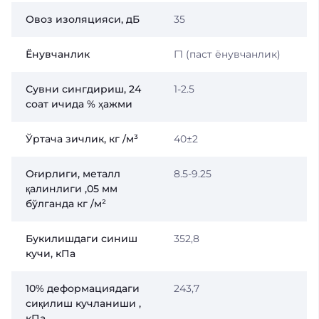
Овоз изоляцияси, дБ
35
Ёнувчанлик
Г1 (паст ёнувчанлик)
Сувни сингдириш, 24
1-2.5
соат ичида % ҳажми
Ўртача зичлик, кг /м³
40±2
Оғирлиги, металл
8.5-9.25
қалинлиги ,05 мм
бўлганда кг /м²
Букилишдаги синиш
352,8
кучи, кПа
10% деформациядаги
243,7
сиқилиш кучланиши ,
кПа