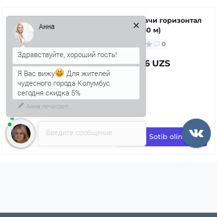
Тўлдирувчи горизонтал
(10 мм х 30 м)
Анна
0
7 439.26 UZS
Я Вас вижу
Для жителей
чудесного города Колумбус
сегодня скидка 5%
Введите сообщение
Sotib oling