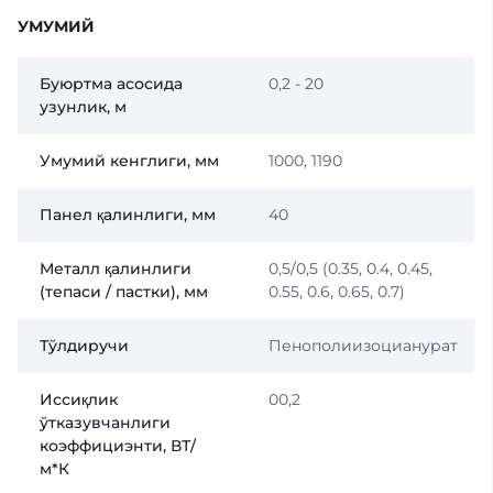
УМУМИЙ
Буюртма асосида
0,2 - 20
узунлик, м
Умумий кенглиги, мм
1000, 1190
Панел қалинлиги, мм
40
Металл қалинлиги
0,5/0,5 (0.35, 0.4, 0.45,
(тепаси / пастки), мм
0.55, 0.6, 0.65, 0.7)
Тўлдиручи
Пенополиизоцианурат
Иссиқлик
00,2
ўтказувчанлиги
коэффициэнти, ВТ/
м*К