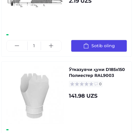
2.19 UZS
Sotib oling
Ўтказувчи ҳуни D185х150
Полиестер RAL9003
0
141.98 UZS