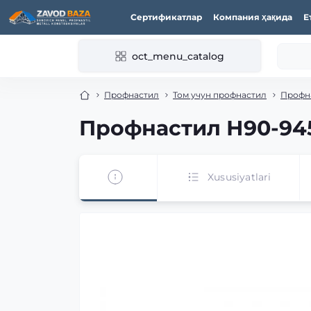
Сертификатлар
Компания ҳақида
Е
oct_menu_catalog
Профнастил
Том учун профнастил
Профн
Профнастил Н90-945
Xususiyatlari