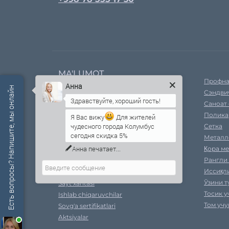
MA'LUMOT
Профна
Анна
Есть вопросы? Напишите, мы онлайн
Сэндви
Компания ҳақида
Саноат 
Етказиб бермоқ
Полика
Хавфсизлик сиёсати
Я Вас вижу
Для жителей
чудесного города Колумбус
Сетка
Рал ранглари
сегодня скидка 5%
Металл
Шартнома шартлари
Қора ме
Тўлов
Рангли
Qayta aloqa
Иссиқл
Xarid qilish natijalari
Ўзини 
Sayt xaritasi
Тосик 
Ishlab chiqaruvchilar
Том уч
Sovg'a sertifikatlari
Aktsiyalar