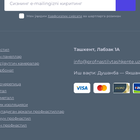
Мен ўқидим
Хавфсизлик сиёсати
ва шартларга розиман
Ташкент, Лабзак 1А
стил
ч панеллар
info@profnastilvtashkente.u
сўвутгич камералар
рбонат
Иш вақти: Душанба — Якшанба
очерепица
тал
 металл
ик изоляцияси
тутадиган аркали профнастиллар
учун профнастил
ун профнастил