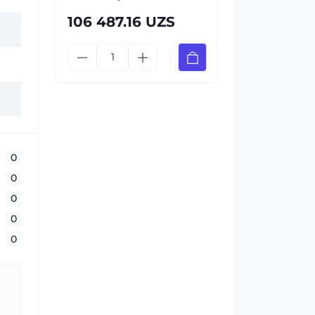
106 487.16 UZS
0
0
0
0
0