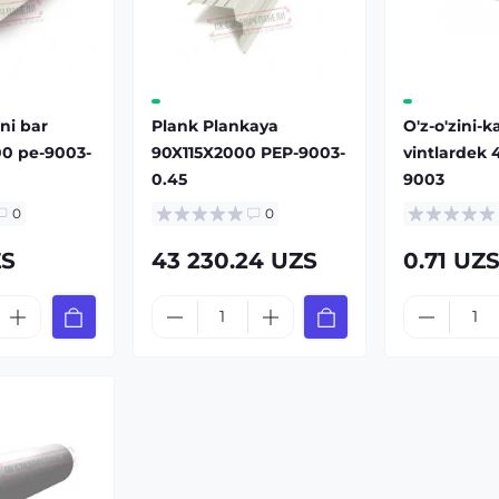
ni bar
Plank Plankaya
O'z-o'zini-k
00 pe-9003-
90X115X2000 PEP-9003-
vintlardek 4
0.45
9003
0
0
ZS
43 230.24 UZS
0.71 UZ