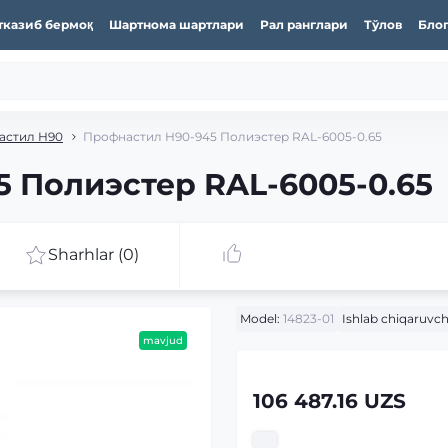
тказиб бермоқ
Шартнома шартлари
Рал ранглари
Тўлов
Бло
астил Н90
Профнастил Н90-945 Полиэстер RAL-6005-0.65
 Полиэстер RAL-6005-0.65
Sharhlar (0)
Model:
14823-01
Ishlab chiqaruvch
mavjud
106 487.16 UZS