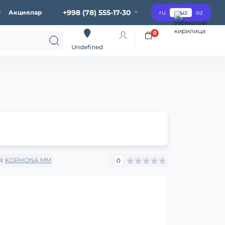
+998 (78) 555-17-30
г
Акциялар
ru
uz
oz
0
Undefined
i:
KORHONA MM
0