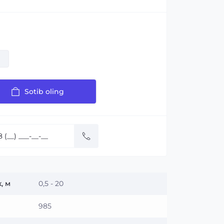
Sotib oling
:
, м
0,5 - 20
985