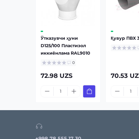
Ўтказувчи ҳуни
Қувур ПВХ 
D125/100 Пластизол
иккиёнлама RAL9010
0
72.98 UZS
70.53 U
+998 78 555 17 30