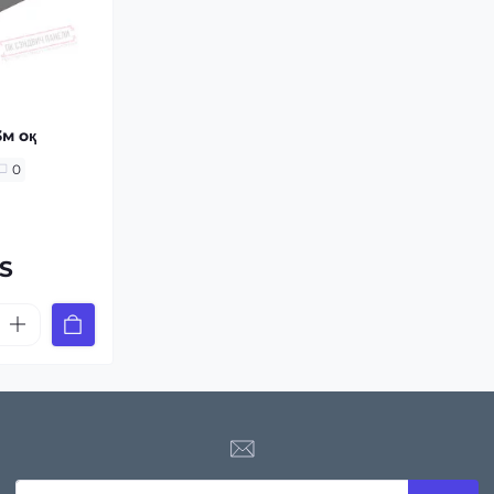
3м оқ
0
ZS