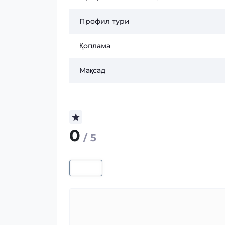
Профил тури
Қоплама
Мақсад
0
/ 5