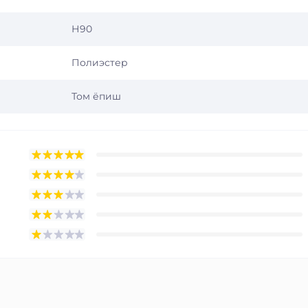
Н90
Полиэстер
Том ёпиш