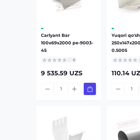
Carlyant Bar
Yuqori qo'sh
100x69x2000 pe-9003-
250x147x20
45
0.5005
0
9 535.59 UZS
110.14 U