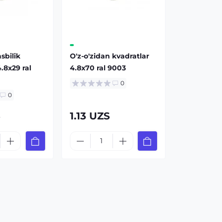
asbilik
O'z-o'zidan kvadratlar
.8x29 ral
4.8x70 ral 9003
0
0
S
1.13 UZS