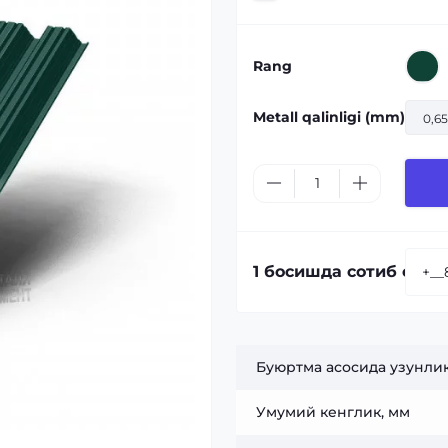
Rang
Metall qalinligi (mm)
0,65
1 босишда сотиб олиш
Буюртма асосида узунлик
Умумий кенглик, мм