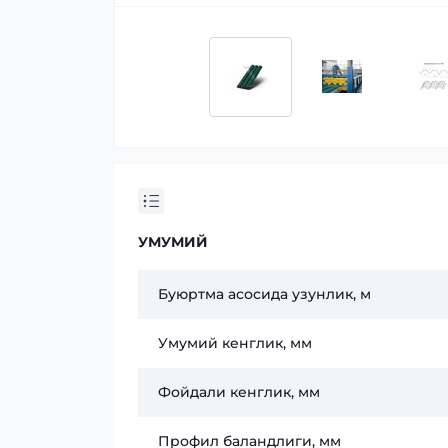
УМУМИЙ
Буюртма асосида узунлик, м
Умумий кенглик, мм
Фойдали кенглик, мм
Профил баландлиги, мм