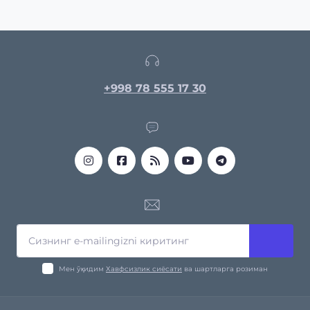
+998 78 555 17 30
Мен ўқидим
Хавфсизлик сиёсати
ва шартларга розиман