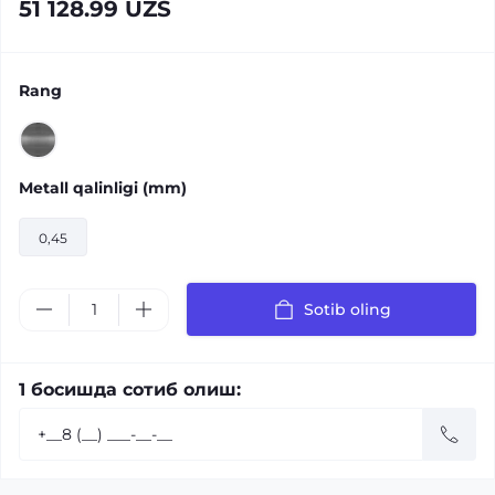
51 128.99 UZS
Rang
Metall qalinligi (mm)
0,45
Sotib oling
1 босишда сотиб олиш: