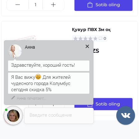
Sotib oling
Қувур ПВХ 3м оқ
0
71.97 UZS
Анна
Я Вас вижу
Для жителей
чудесного города Колумбус
сегодня скидка 5%
Sotib oling
Введите сообщение