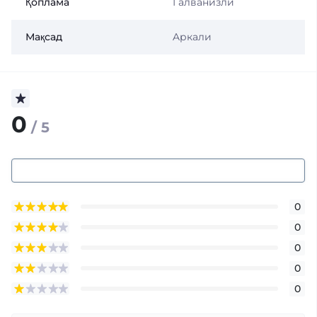
Қоплама
Галванизли
Мақсад
Aркали
0
/ 5
0
0
0
0
0