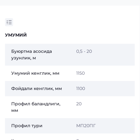
УМУМИЙ
Буюртма асосида
0,5 - 20
узунлик, м
Умумий кенглик, мм
1150
Фойдали кенглик, мм
1100
Профил баландлиги,
20
мм
Профил тури
МП20ПГ