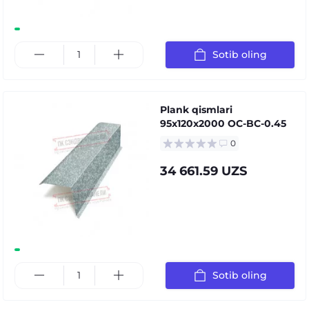
Sotib oling
Plank qismlari
95x120x2000 OC-BC-0.45
0
34 661.59 UZS
Sotib oling