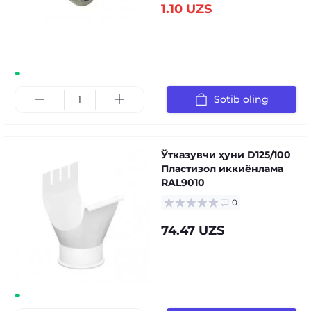
1.10 UZS
Sotib oling
Ўтказувчи ҳуни D125/100
Пластизол иккиёнлама
RAL9010
0
74.47 UZS