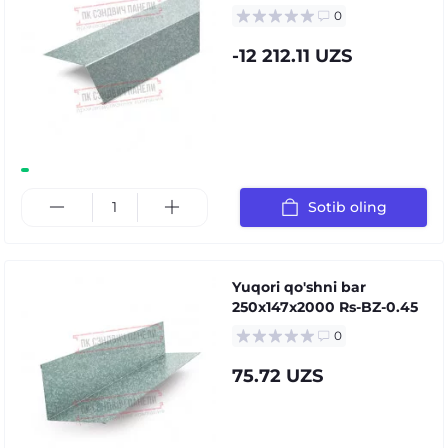
0
-12 212.11 UZS
Sotib oling
Yuqori qo'shni bar
250x147x2000 Rs-BZ-0.45
0
75.72 UZS