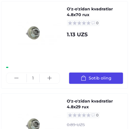
O'z-o'zidan kvadratlar
4.8x70 rux
0
1.13 UZS
Sotib oling
O'z-o'zidan kvadratlar
4.8x29 rux
0
0.89 UZS