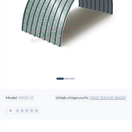
Model:
10032-01
Ishlab chiqaruvchi:
OOO "ZAVOD BAZA"
0