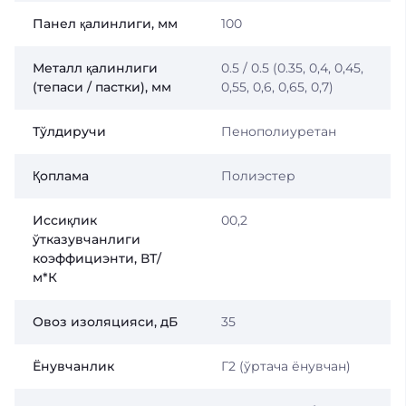
Панел қалинлиги, мм
100
Металл қалинлиги
0.5 / 0.5 (0.35, 0,4, 0,45,
(тепаси / пастки), мм
0,55, 0,6, 0,65, 0,7)
Тўлдиручи
Пенополиуретан
Қоплама
Полиэстер
Иссиқлик
00,2
ўтказувчанлиги
коэффициэнти, ВТ/
м*К
Овоз изоляцияси, дБ
35
Ёнувчанлик
Г2 (ўртача ёнувчан)