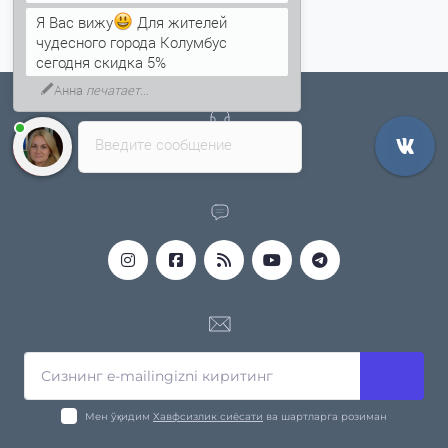
Я Вас вижу
Для жителей
чудесного города Колумбус
сегодня скидка 5%
Анна
печатает...
Введите сообщение
+998 78 555 17 30
Мен ўқидим
Хавфсизлик сиёсати
ва шартларга розиман