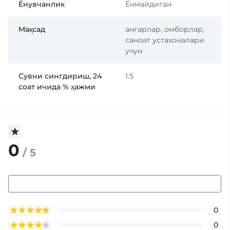
Ёнувчанлик
Ёнмайдиган
Мақсад
ангарлар, омборлар,
саноат устахоналари
учун
Сувни сингдириш, 24
1.5
соат ичида % ҳажми
0
/ 5
0
0