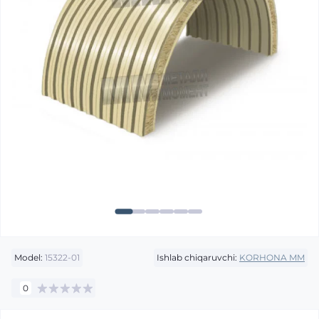
Model:
15322-01
Ishlab chiqaruvchi:
KORHONA MM
0