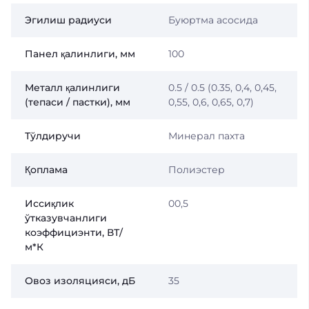
Эгилиш радиуси
Буюртма асосида
Панел қалинлиги, мм
100
Металл қалинлиги
0.5 / 0.5 (0.35, 0,4, 0,45,
(тепаси / пастки), мм
0,55, 0,6, 0,65, 0,7)
Тўлдиручи
Минерал пахта
Қоплама
Полиэстер
Иссиқлик
00,5
ўтказувчанлиги
коэффициэнти, ВТ/
м*К
Овоз изоляцияси, дБ
35