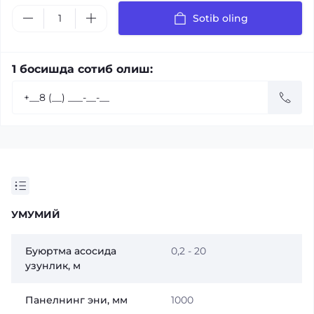
Sotib oling
1 босишда сотиб олиш:
УМУМИЙ
Буюртма асосида
0,2 - 20
узунлик, м
Панелнинг эни, мм
1000