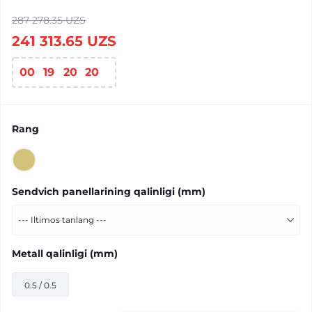
287 278.35 UZS
241 313.65 UZS
00
:
19
:
20
:
20
Rang
Sendvich panellarining qalinligi (mm)
Metall qalinligi (mm)
0.5 / 0.5