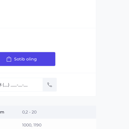
Sotib oling
 m
0,2 - 20
1000, 1190