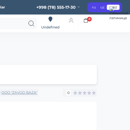
+998 (78) 555-17-30
lar
ru
uz
oz
0
Undefined
:
OOO "ZAVOD BAZA"
0