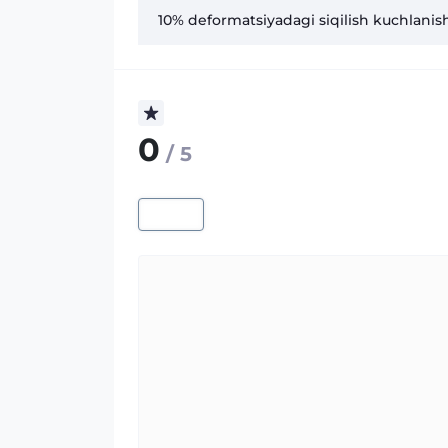
10% deformatsiyadagi siqilish kuchlanish
0
/ 5