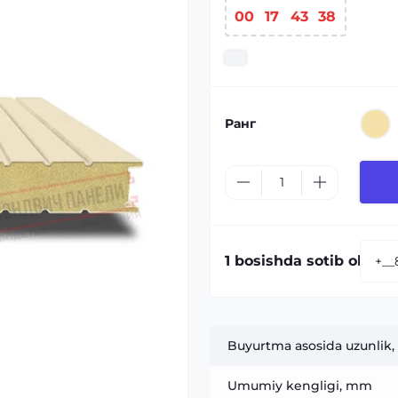
00
17
43
37
Ранг
1 bosishda sotib olish:
Buyurtma asosida uzunlik,
Umumiy kengligi, mm