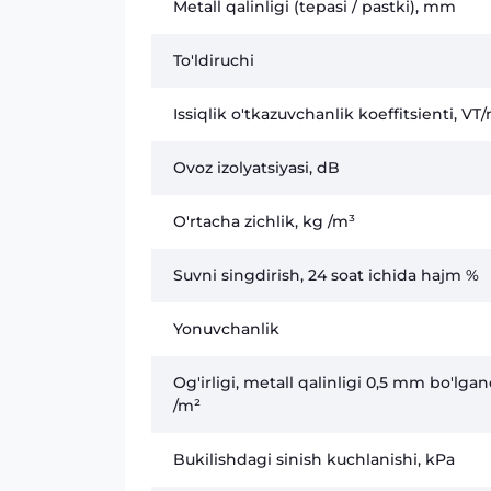
Metall qalinligi (tepasi / pastki), mm
To'ldiruchi
Issiqlik o'tkazuvchanlik koeffitsienti, VT
Ovoz izolyatsiyasi, dB
O'rtacha zichlik, kg /m³
Suvni singdirish, 24 soat ichida hajm %
Yonuvchanlik
Og'irligi, metall qalinligi 0,5 mm bo'lga
/m²
Bukilishdagi sinish kuchlanishi, kPa