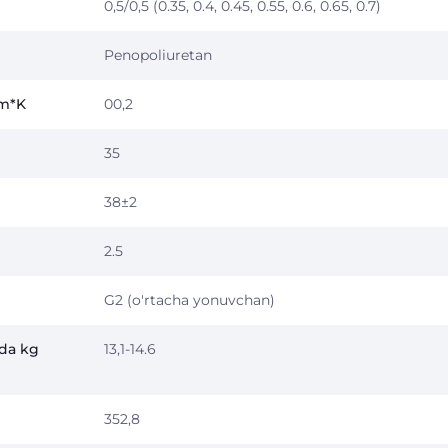
0,5/0,5 (0.35, 0.4, 0.45, 0.55, 0.6, 0.65, 0.7)
Penopoliuretan
/m*K
00,2
35
38±2
2.5
G2 (o'rtacha yonuvchan)
nda kg
13,1-14.6
352,8