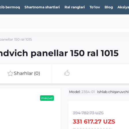
zib bermoq
Shartnoma shartlari
Ral ranglari
To'lov
Blog
Aksiya
nellar 150 ral 1015
vich panellar 150 ral 1015
Sharhlar (0)
Model:
2364-01
Ishlab chiqaruvchi
mavjud
394 782.73 UZS
331 617.27 UZS