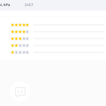
i, kPa
243,7