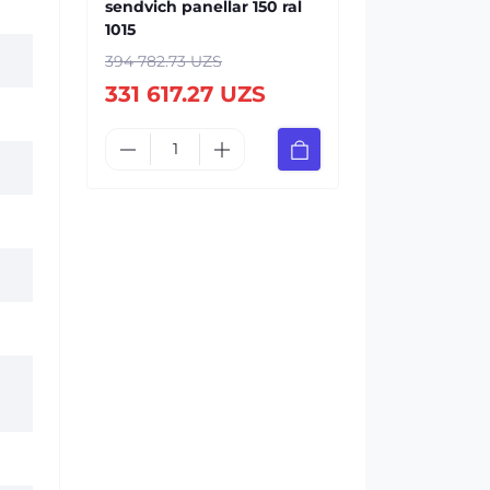
sendvich panellar 150 ral
1015
394 782.73 UZS
331 617.27 UZS