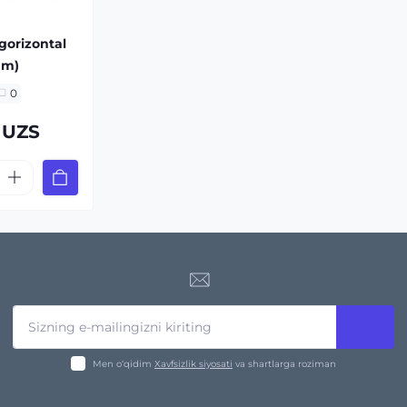
 gorizontal
 m)
0
 UZS
Men o‘qidim
Xavfsizlik siyosati
va shartlarga roziman