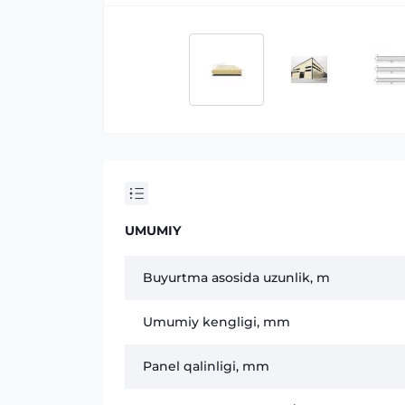
UMUMIY
Buyurtma asosida uzunlik, m
Umumiy kengligi, mm
Panel qalinligi, mm