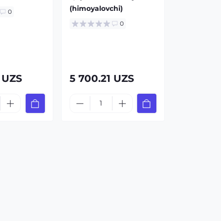
(himoyalovchi)
0
0
1 UZS
5 700.21 UZS