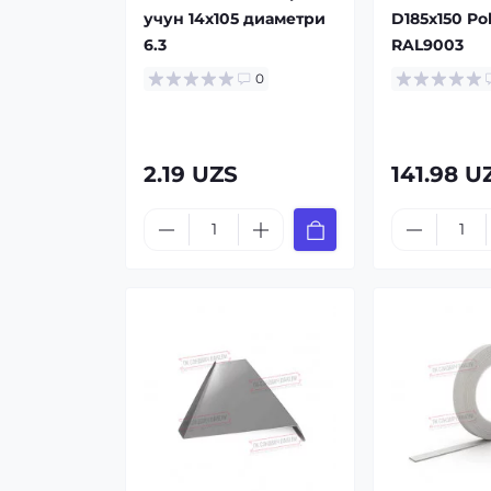
учун 14x105 диаметри
D185х150 Pol
6.3
RAL9003
0
2.19 UZS
141.98 U