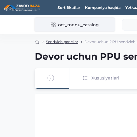
Sertifikatlar
Kompaniya haqida
Yetka
oct_menu_catalog
Sendvich panellar
Devor uchun PPU sendvich pa
Devor uchun PPU send
Xususiyatlari