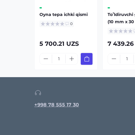
Oyna tepa ichki qismi
Toʻldiruvchi
(10 mm x 30
0
5 700.21 UZS
7 439.26
+998 78 555 17 30