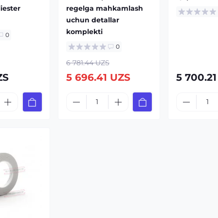
iester
regelga mahkamlash
uchun detallar
komplekti
0
0
6 781.44 UZS
ZS
5 696.41 UZS
5 700.2