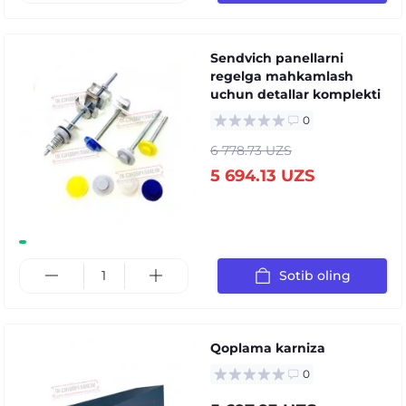
Sendvich panellarni
regelga mahkamlash
uchun detallar komplekti
0
6 778.73 UZS
5 694.13 UZS
Sotib oling
Qoplama karniza
0