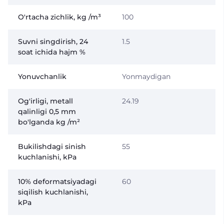
O'rtacha zichlik, kg /m³
100
Suvni singdirish, 24
1.5
soat ichida hajm %
Yonuvchanlik
Yonmaydigan
Og'irligi, metall
24.19
qalinligi 0,5 mm
bo'lganda kg /m²
Bukilishdagi sinish
55
kuchlanishi, kPa
10% deformatsiyadagi
60
siqilish kuchlanishi,
kPa