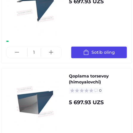
5 697.93 UZS
Sotib oling
Qoplama torsevoy
(himoyalovchi)
0
5 697.93 UZS