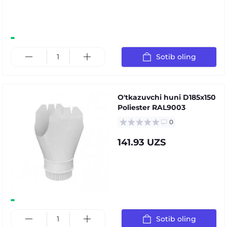
Sotib oling
O'tkazuvchi huni D185х150
Poliester RAL9003
0
141.93 UZS
Sotib oling