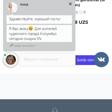
Анна
mm x 30 m)
0
7 436.28 UZS
Я Вас вижу
Для жителей
чудесного города Колумбус
сегодня скидка 5%
Анна
печатает...
Введите сообщение
Sotib oling