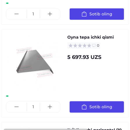
Sotib oling
Oyna tepa ichki qismi
0
5 697.93 UZS
Sotib oling
Toʻldiruvchi gorizontal (10