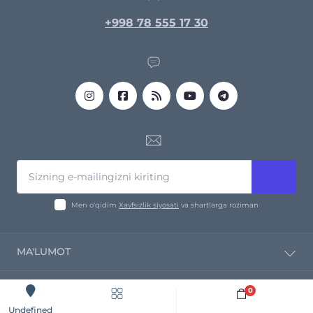
+998 78 555 17 30
Men o‘qidim
Xavfsizlik siyosati
va shartlarga roziman
MA'LUMOT
Kompaniya haqida
0
Yetkazib bermoq
Sotib oling
Undefined
Profnastil