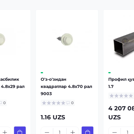
касбилик
О'з-о'зидан
Профил қу
 4.8x29 рал
квадратлар 4.8x70 рал
1.7
9003
0
0
4 207 0
S
1.16 UZS
UZS