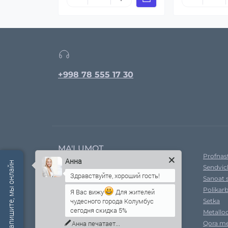
+998 78 555 17 30
MA'LUMOT
Profnast
Анна
Есть вопросы? Напишите, мы онлайн
Sendvic
Kompaniya haqida
Sanoat 
Yetkazib bermoq
Polikar
Xavfsizlik siyosati
Я Вас вижу
Для жителей
чудесного города Колумбус
Setka
Ral ranglari
сегодня скидка 5%
Metallo
Shartnoma shartlari
Qora me
To'lov