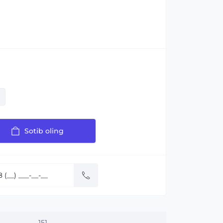
Sotib oling
151