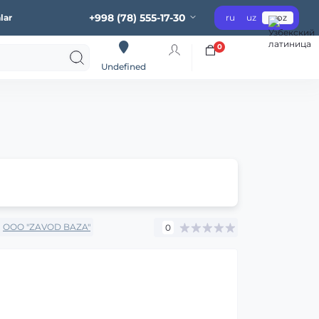
+998 (78) 555-17-30
lar
ru
uz
oz
0
Undefined
:
OOO "ZAVOD BAZA"
0