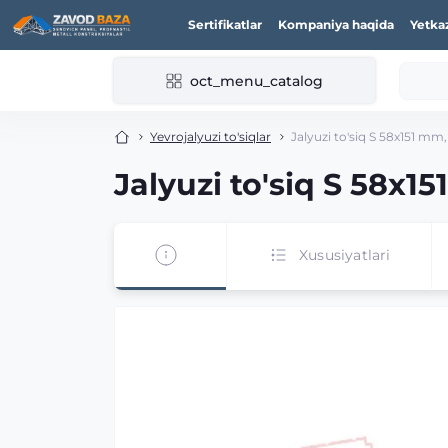
Sertifikatlar
Kompaniya haqida
Yetka
oct_menu_catalog
Yevrojalyuzi to'siqlar
Jalyuzi to'siq S 58х151 mm
Jalyuzi to'siq S 58х1
Xususiyatlari