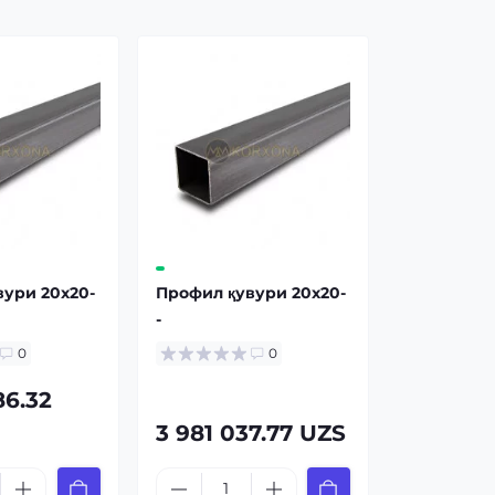
вури 20x20-
Профил қувури 20x20-
-
0
0
86.32
3 981 037.77 UZS