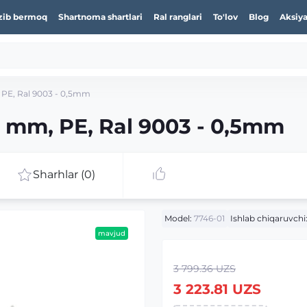
zib bermoq
Shartnoma shartlari
Ral ranglari
To'lov
Blog
Aksiya
, PE, Ral 9003 - 0,5mm
51 mm, PE, Ral 9003 - 0,5mm
Sharhlar (0)
Model:
7746-01
Ishlab chiqaruvchi
mavjud
3 799.36 UZS
3 223.81 UZS