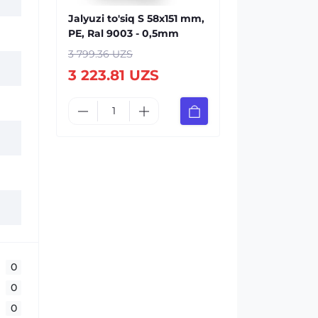
Jalyuzi to'siq S 58х151 mm,
PE, Ral 9003 - 0,5mm
3 799.36 UZS
3 223.81 UZS
0
0
0