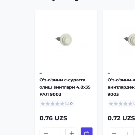
О'з-о'зини с-суратга
О'з-о'зини-
олиш винтлари 4.8x35
винтлардек
РАЛ 9003
9003
0
0.76 UZS
0.72 UZ