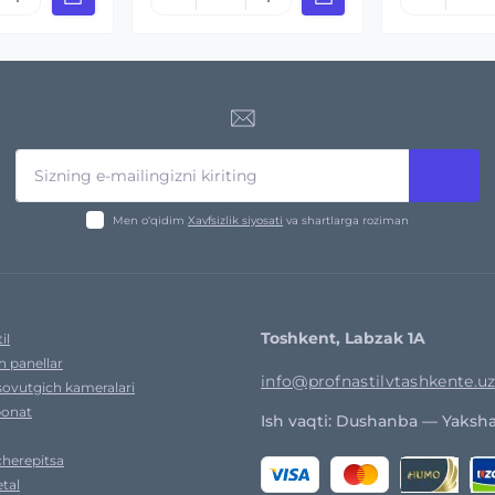
Men o‘qidim
Xavfsizlik siyosati
va shartlarga roziman
Toshkent, Labzak 1A
il
h panellar
info@profnastilvtashkente.u
sovutgich kameralari
bonat
Ish vaqti: Dushanba — Yaksha
cherepitsa
tal