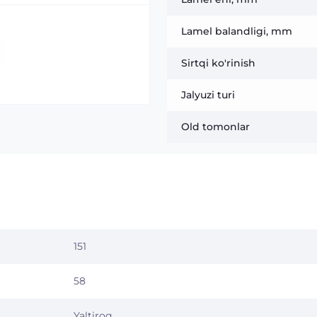
Lamel balandligi, mm
Sirtqi ko'rinish
Jalyuzi turi
Old tomonlar
151
58
Yaltiroq