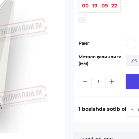
00
:
19
:
09
:
22
Ранг
Металл қалинлиги
,05
(мм)
1 bosishda sotib olish:
Lamel eni, mm