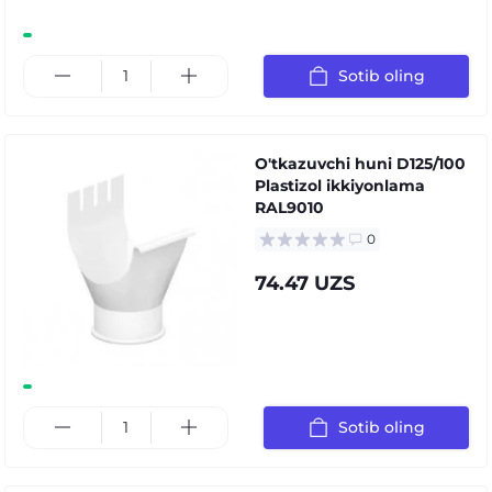
Sotib oling
O'tkazuvchi huni D125/100
Plastizol ikkiyonlama
RAL9010
0
74.47 UZS
Sotib oling