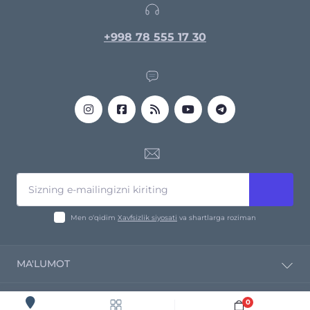
+998 78 555 17 30
Men o‘qidim
Xavfsizlik siyosati
va shartlarga roziman
MA'LUMOT
Kompaniya haqida
0
Yetkazib bermoq