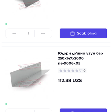
Sotib oling
Юқори қо'шни узун бар
250x147x2000
пе-9006-.05
0
112.38 UZS