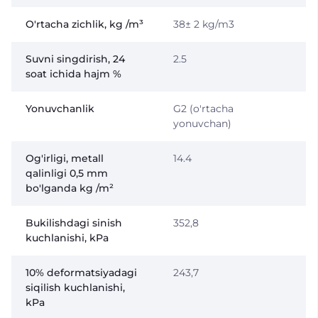
O'rtacha zichlik, kg /m³
38± 2 kg/m3
Suvni singdirish, 24
2.5
soat ichida hajm %
Yonuvchanlik
G2 (o'rtacha
yonuvchan)
Og'irligi, metall
14.4
qalinligi 0,5 mm
bo'lganda kg /m²
Bukilishdagi sinish
352,8
kuchlanishi, kPa
10% deformatsiyadagi
243,7
siqilish kuchlanishi,
kPa