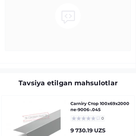
Tavsiya etilgan mahsulotlar
Carniry Стор 100x69x2000
пе-9006-.045
0
9 730.19 UZS