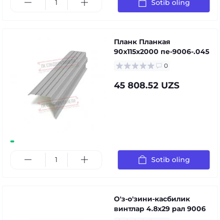
Sotib oling
Планк Планкая
90x115x2000 пе-9006-.045
0
45 808.52 UZS
Sotib oling
О'з-о'зини-касбилик
винтлар 4.8x29 рал 9006