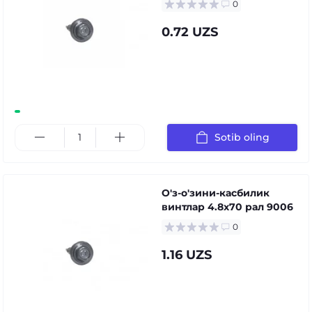
0
0.72 UZS
Sotib oling
О'з-о'зини-касбилик
винтлар 4.8x70 рал 9006
0
1.16 UZS