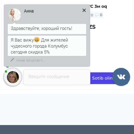
Quvur PVC 3м oq
0
Анна
71.97 UZS
Я Вас вижу
Для жителей
чудесного города Колумбус
сегодня скидка 5%
Введите сообщение
Sotib oling