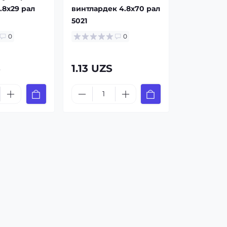
.8x29 рал
винтлардек 4.8x70 рал
5021
0
0
S
1.13 UZS