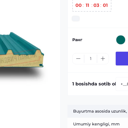
00
:
11
:
03
:
00
Ранг
1 bosishda sotib olish:
Buyurtma asosida uzunlik,
Umumiy kengligi, mm