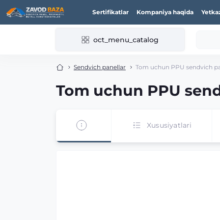
Sertifikatlar
Kompaniya haqida
Yetka
oct_menu_catalog
Sendvich panellar
Tom uchun PPU sendvich pan
Tom uchun PPU sendv
Xususiyatlari