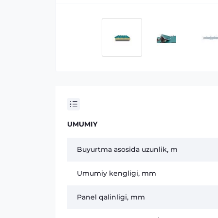
UMUMIY
Buyurtma asosida uzunlik, m
Umumiy kengligi, mm
Panel qalinligi, mm