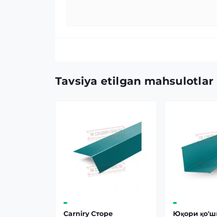
Tavsiya etilgan mahsulotlar
Carniry Сторе
Юқори қо'ш