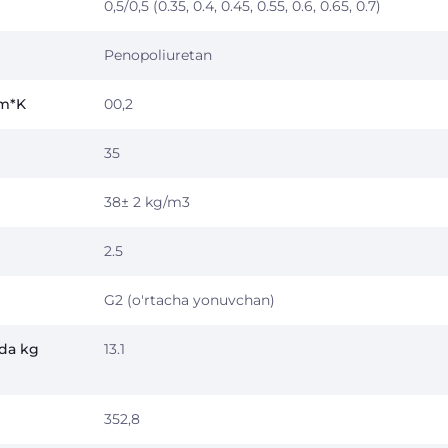
0,5/0,5 (0.35, 0.4, 0.45, 0.55, 0.6, 0.65, 0.7)
Penopoliuretan
/m*K
00,2
35
38± 2 kg/m3
2.5
G2 (o'rtacha yonuvchan)
nda kg
13.1
352,8