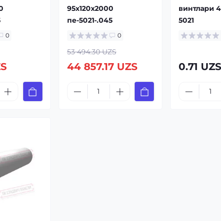
0
95x120x2000
винтлари 4
5
пе-5021-.045
5021
0
0
53 494.30 UZS
ZS
44 857.17 UZS
0.71 UZ