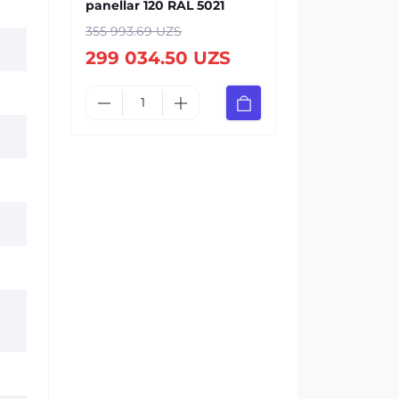
panellar 120 RAL 5021
355 993.69 UZS
299 034.50 UZS