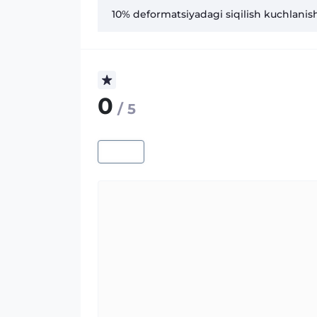
10% deformatsiyadagi siqilish kuchlanish
0
/ 5