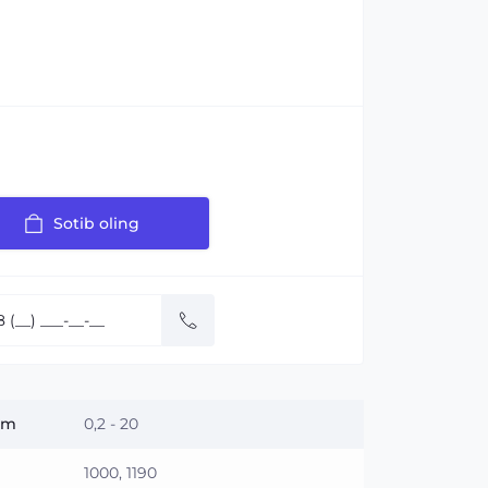
Sotib oling
 m
0,2 - 20
1000, 1190