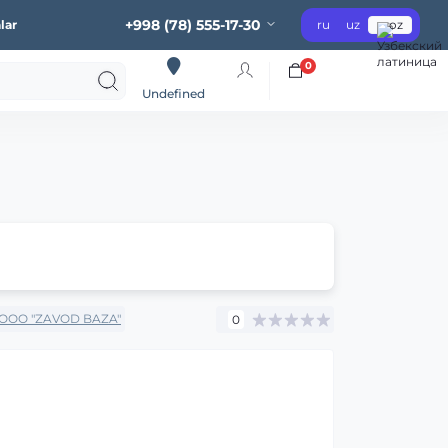
+998 (78) 555-17-30
lar
ru
uz
oz
0
Undefined
OOO "ZAVOD BAZA"
0