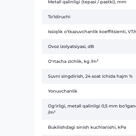
Metall qalinligi (tepasi / pastki), mm
To'ldiruchi
Issiqlik o'tkazuvchanlik koeffitsienti, VT
Ovoz izolyatsiyasi, dB
O'rtacha zichlik, kg /m³
Suvni singdirish, 24 soat ichida hajm %
Yonuvchanlik
Og'irligi, metall qalinligi 0,5 mm bo'lga
/m²
Bukilishdagi sinish kuchlanishi, kPa