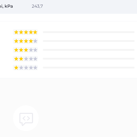
i, kPa
243,7