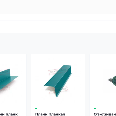
ни планк
Планк Планкая
О'з-о'зида