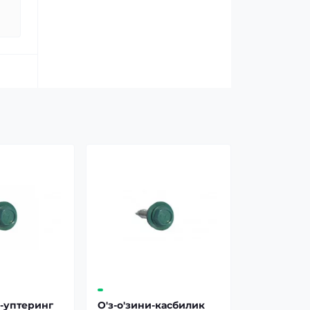
н-уптеринг
О'з-о'зини-касбилик