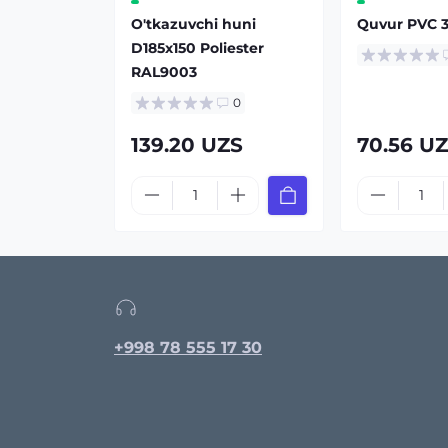
O'tkazuvchi huni
Quvur PVC 
D185х150 Poliester
RAL9003
0
139.20 UZS
70.56 U
+998 78 555 17 30