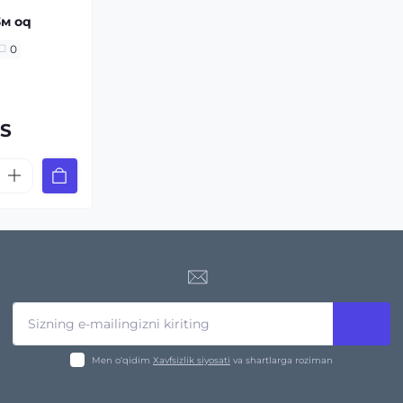
3м oq
0
ZS
Men o‘qidim
Xavfsizlik siyosati
va shartlarga roziman