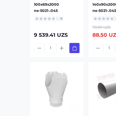
100x69x2000
140x90x200
пе-5021-.045
пе-5021-.04
0
70.09 UZS
9 539.41 UZS
88.50 U