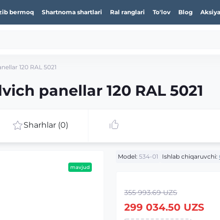
zib bermoq
Shartnoma shartlari
Ral ranglari
To'lov
Blog
Aksiya
ellar 120 RAL 5021
ich panellar 120 RAL 5021
Sharhlar (0)
Model:
534-01
Ishlab chiqaruvchi:
mavjud
355 993.69 UZS
299 034.50 UZS