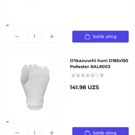
Sotib oling
O'tkazuvchi huni D185х150
Poliester RAL9003
0
141.98 UZS
Sotib oling