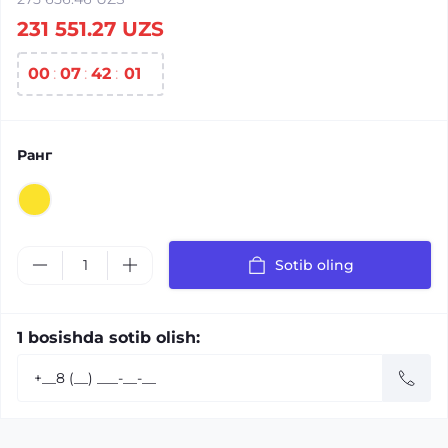
231 551.27 UZS
00
07
42
00
Ранг
Sotib oling
1 bosishda sotib olish: