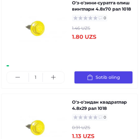
О'з-о'зини-суратга олиш
винтлари 4.8x70 рал 1018
0
1.46 UZS
1.80 UZS
Sotib oling
О'з-о'зидан квадратлар
4.8x29 рал 1018
0
0.91 UZS
1.13 UZS