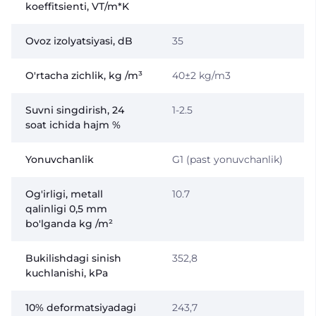
koeffitsienti, VT/m*K
Ovoz izolyatsiyasi, dB
35
O'rtacha zichlik, kg /m³
40±2 kg/m3
Suvni singdirish, 24
1-2.5
soat ichida hajm %
Yonuvchanlik
G1 (past yonuvchanlik)
Og'irligi, metall
10.7
qalinligi 0,5 mm
bo'lganda kg /m²
Bukilishdagi sinish
352,8
kuchlanishi, kPa
10% deformatsiyadagi
243,7