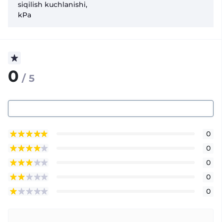
siqilish kuchlanishi,
kPa
0
/ 5
0
0
0
0
0