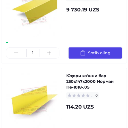
9 730.19 UZS
Sotib oling
Юқори қо'шни бар
250x147x2000 Норман
Пе-1018-.05
0
114.20 UZS