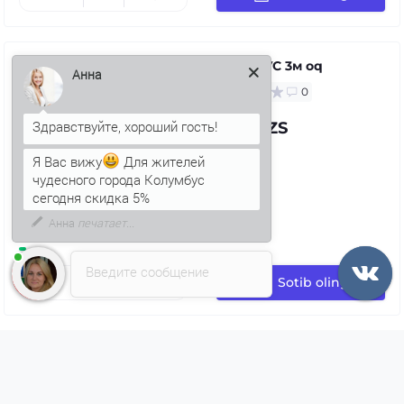
Quvur PVC 3м oq
Анна
0
71.97 UZS
Я Вас вижу
Для жителей
чудесного города Колумбус
сегодня скидка 5%
Введите сообщение
Sotib oling