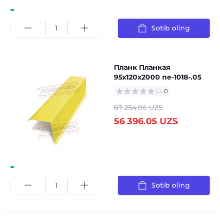
Sotib oling
Планк Планкая
95x120x2000 пе-1018-.05
0
67 254.96 UZS
56 396.05 UZS
Sotib oling