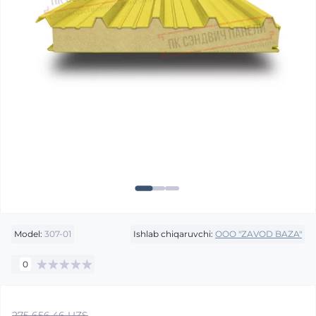
Model:
307-01
Ishlab chiqaruvchi:
OOO "ZAVOD BAZA"
0
275 656.46 UZS