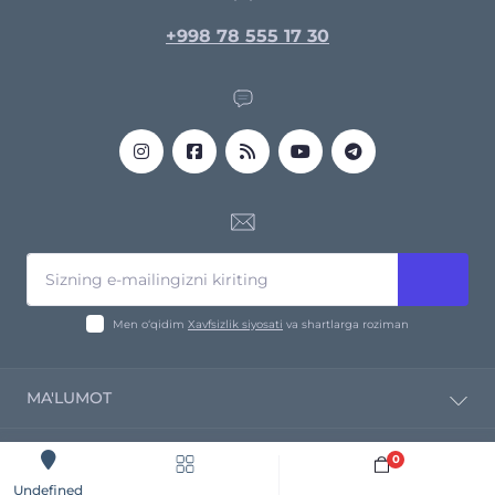
+998 78 555 17 30
Men o‘qidim
Xavfsizlik siyosati
va shartlarga roziman
MA'LUMOT
Kompaniya haqida
0
Yetkazib bermoq
Sotib oling
Undefined
Profnastil