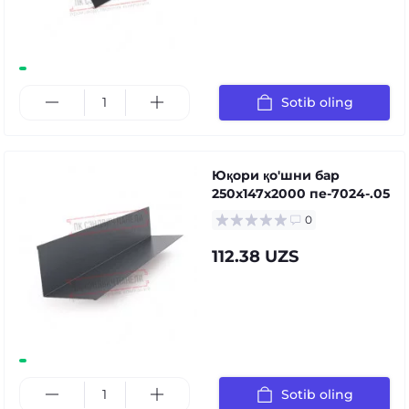
Sotib oling
Юқори қо'шни бар
250x147x2000 пе-7024-.05
0
112.38 UZS
Sotib oling