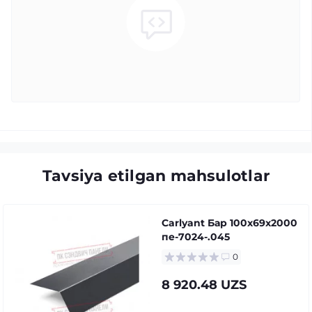
Tavsiya etilgan mahsulotlar
Carlyant Бар 100x69x2000
пе-7024-.045
0
8 920.48 UZS