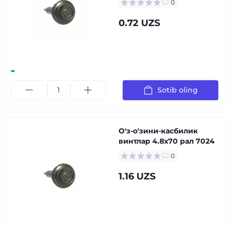
0
0.72 UZS
Sotib oling
О'з-о'зини-касбилик
винтлар 4.8x70 рал 7024
0
1.16 UZS