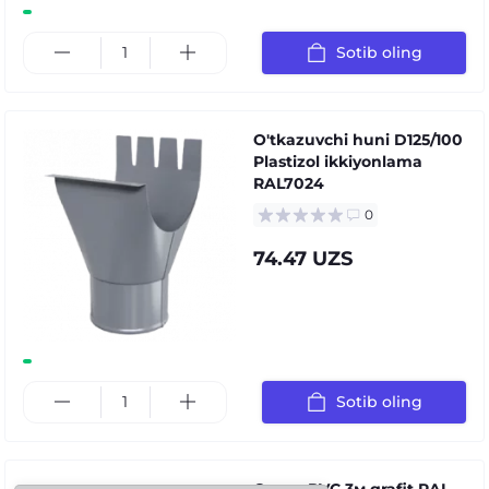
Sotib oling
O'tkazuvchi huni D125/100
Plastizol ikkiyonlama
RAL7024
0
74.47 UZS
Sotib oling
Quvur PVC 3м grafit RAL