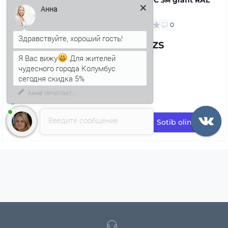
7024
Анна
0
97.39 UZS
Я Вас вижу
Для жителей
чудесного города Колумбус
сегодня скидка 5%
Введите сообщение
Sotib oling