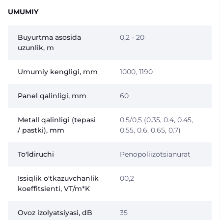
UMUMIY
Buyurtma asosida
0,2 - 20
uzunlik, m
Umumiy kengligi, mm
1000, 1190
Panel qalinligi, mm
60
Metall qalinligi (tepasi
0,5/0,5 (0.35, 0.4, 0.45,
/ pastki), mm
0.55, 0.6, 0.65, 0.7)
To'ldiruchi
Penopoliizotsianurat
Issiqlik o'tkazuvchanlik
00,2
koeffitsienti, VT/m*K
Ovoz izolyatsiyasi, dB
35