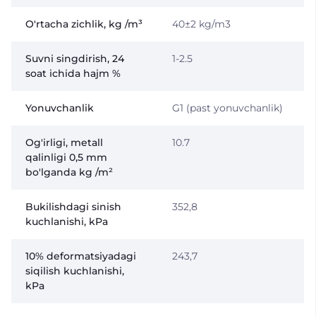
O'rtacha zichlik, kg /m³
40±2 kg/m3
Suvni singdirish, 24
1-2.5
soat ichida hajm %
Yonuvchanlik
G1 (past yonuvchanlik)
Og'irligi, metall
10.7
qalinligi 0,5 mm
bo'lganda kg /m²
Bukilishdagi sinish
352,8
kuchlanishi, kPa
10% deformatsiyadagi
243,7
siqilish kuchlanishi,
kPa