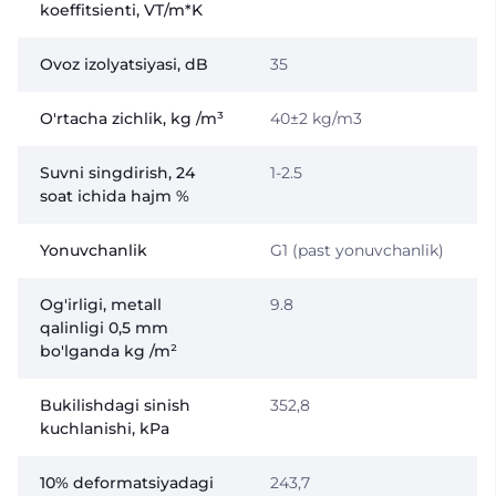
koeffitsienti, VT/m*K
Ovoz izolyatsiyasi, dB
35
O'rtacha zichlik, kg /m³
40±2 kg/m3
Suvni singdirish, 24
1-2.5
soat ichida hajm %
Yonuvchanlik
G1 (past yonuvchanlik)
Og'irligi, metall
9.8
qalinligi 0,5 mm
bo'lganda kg /m²
Bukilishdagi sinish
352,8
kuchlanishi, kPa
10% deformatsiyadagi
243,7