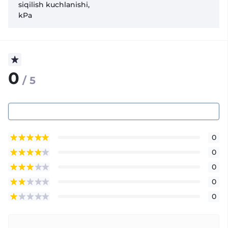
siqilish kuchlanishi,
kPa
0
/ 5
0
0
0
0
0