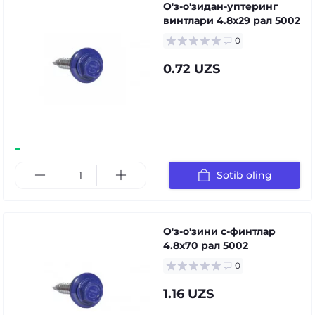
О'з-о'зидан-уптеринг
винтлари 4.8x29 рал 5002
0
0.72 UZS
Sotib oling
О'з-о'зини с-финтлар
4.8x70 рал 5002
0
1.16 UZS