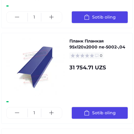
Sotib oling
Планк Планкая
95x120x2000 пе-5002-,04
0
31 754.71 UZS
Sotib oling