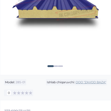
Model:
285-01
Ishlab chiqaruvchi:
OOO "ZAVOD BAZA"
0
273 699.73 UZS