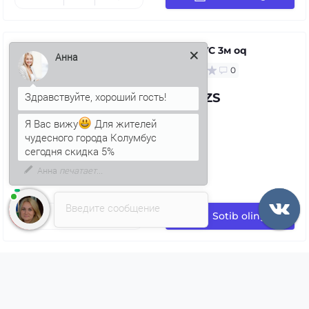
Quvur PVC 3м oq
Анна
0
71.97 UZS
Я Вас вижу
Для жителей
чудесного города Колумбус
сегодня скидка 5%
Введите сообщение
Sotib oling