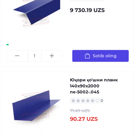
9 730.19 UZS
Sotib oling
Юқори қо'шни планк
140x90x2000
пе-5002-.045
0
71.49 UZS
90.27 UZS