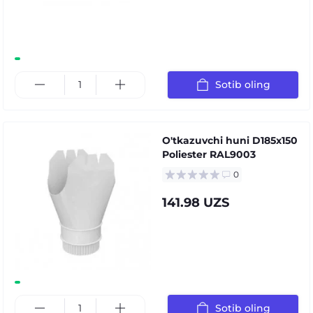
Sotib oling
O'tkazuvchi huni D185х150
Poliester RAL9003
0
141.98 UZS
Sotib oling