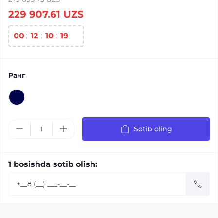
229 907.61 UZS
00
12
10
18
Ранг
Sotib oling
1 bosishda sotib olish: