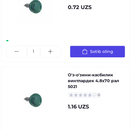
0.72 UZS
Sotib oling
О'з-о'зини-касбилик
винтлардек 4.8x70 рал
5021
0
1.16 UZS