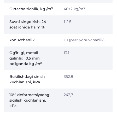
O'rtacha zichlik, kg /m³
40±2 kg/m3
Suvni singdirish, 24
1-2.5
soat ichida hajm %
Yonuvchanlik
G1 (past yonuvchanlik)
Og'irligi, metall
13.1
qalinligi 0,5 mm
bo'lganda kg /m²
Bukilishdagi sinish
352,8
kuchlanishi, kPa
10% deformatsiyadagi
243,7
siqilish kuchlanishi,
kPa