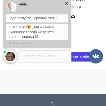
0
Анна
71.97 UZS
Я Вас вижу
Для жителей
чудесного города Колумбус
сегодня скидка 5%
Введите сообщение
Sotib oling