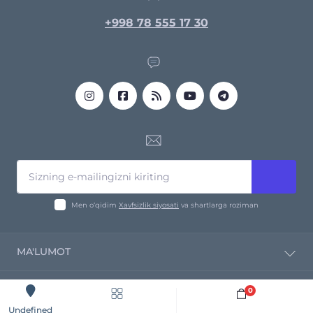
+998 78 555 17 30
Men o‘qidim
Xavfsizlik siyosati
va shartlarga roziman
MA'LUMOT
Kompaniya haqida
0
Yetkazib bermoq
Sotib oling
Undefined
Profnastil