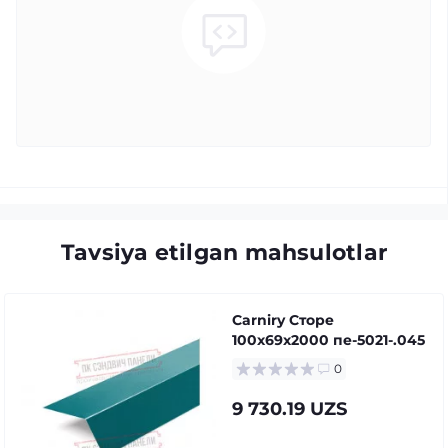
Tavsiya etilgan mahsulotlar
Carniry Сторе
100x69x2000 пе-5021-.045
0
9 730.19 UZS