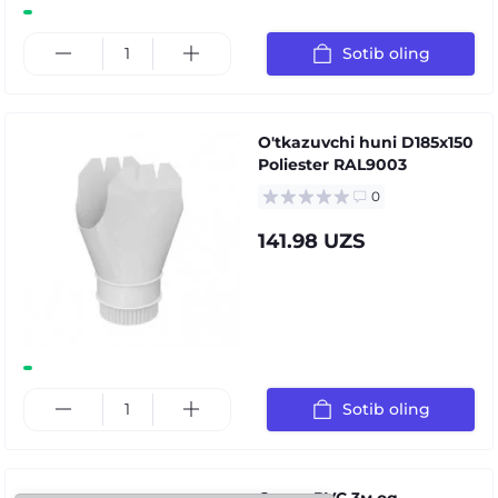
Sotib oling
O'tkazuvchi huni D185х150
Poliester RAL9003
0
141.98 UZS
Sotib oling
Quvur PVC 3м oq