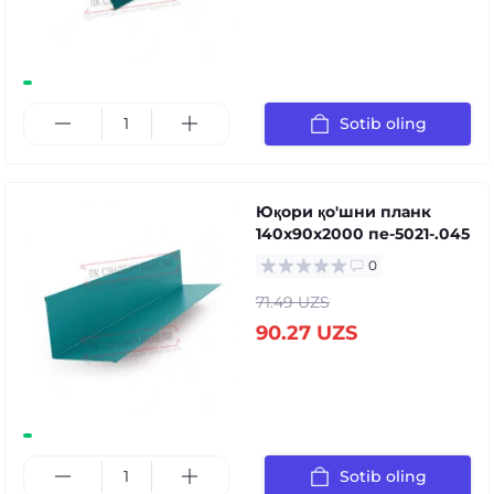
Sotib oling
Юқори қо'шни планк
140x90x2000 пе-5021-.045
0
71.49 UZS
90.27 UZS
Sotib oling