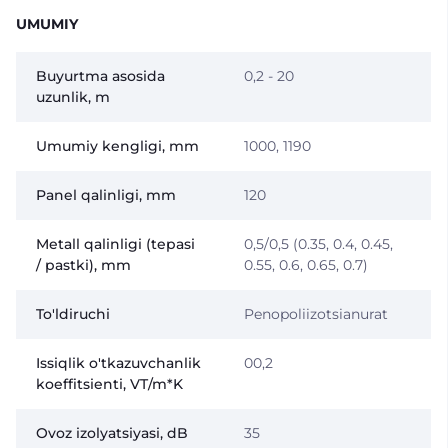
UMUMIY
Buyurtma asosida
0,2 - 20
uzunlik, m
Umumiy kengligi, mm
1000, 1190
Panel qalinligi, mm
120
Metall qalinligi (tepasi
0,5/0,5 (0.35, 0.4, 0.45,
/ pastki), mm
0.55, 0.6, 0.65, 0.7)
To'ldiruchi
Penopoliizotsianurat
Issiqlik o'tkazuvchanlik
00,2
koeffitsienti, VT/m*K
Ovoz izolyatsiyasi, dB
35