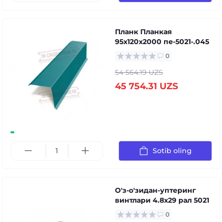
Планк Планкая
95x120x2000 пе-5021-.045
0
54 564.19 UZS
45 754.31 UZS
Sotib oling
О'з-о'зидан-уптеринг
винтлари 4.8x29 рал 5021
0