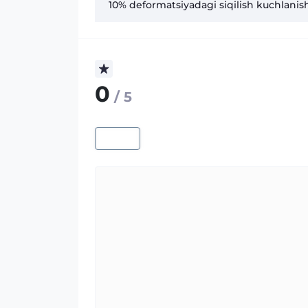
10% deformatsiyadagi siqilish kuchlanish
0
/ 5