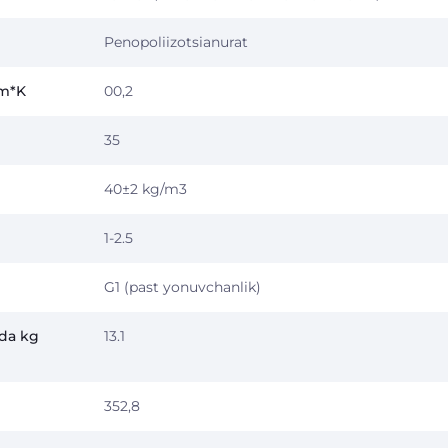
Penopoliizotsianurat
/m*K
00,2
35
40±2 kg/m3
1-2.5
G1 (past yonuvchanlik)
nda kg
13.1
352,8