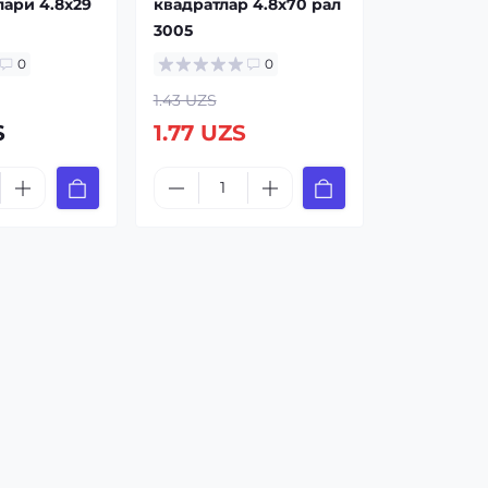
ари 4.8x29
квадратлар 4.8x70 рал
3005
0
0
1.43 UZS
S
1.77 UZS