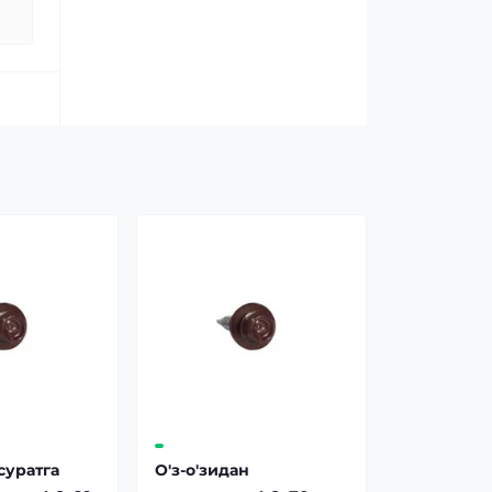
суратга
О'з-о'зидан