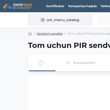
Sertifikatlar
Kompaniya haqida
Yetka
oct_menu_catalog
Sendvich panellar
Tom uchun PIR sendvich pan
Tom uchun PIR sendv
Xususiyatlari