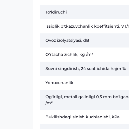
To'ldiruchi
Issiqlik o'tkazuvchanlik koeffitsienti, VT
Ovoz izolyatsiyasi, dB
O'rtacha zichlik, kg /m³
Suvni singdirish, 24 soat ichida hajm %
Yonuvchanlik
Og'irligi, metall qalinligi 0,5 mm bo'lga
/m²
Bukilishdagi sinish kuchlanishi, kPa