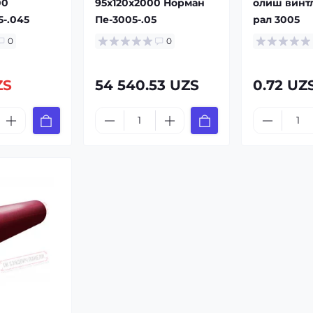
00
95x120x2000 Норман
олиш винтл
5-.045
Пе-3005-.05
рал 3005
0
0
ZS
54 540.53 UZS
0.72 UZ