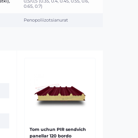
tki),
0,5/0,5 (0.35, 0.4, 0.45, 0.55, 0.6,
0.65, 0.7)
Penopoliizotsianurat
Tom uchun PIR sendvich
panellar 120 bordo