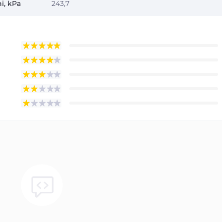
i, kPa
243,7