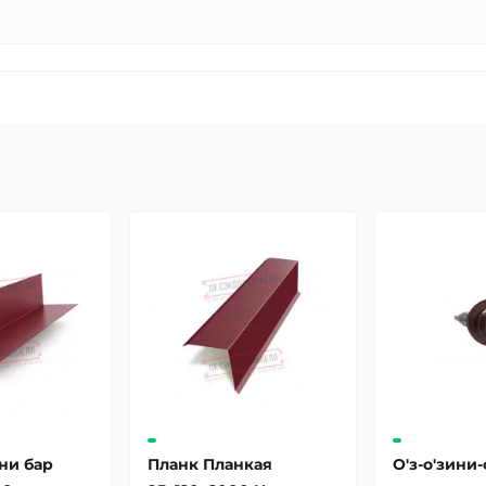
ни бар
Планк Планкая
О'з-о'зини-