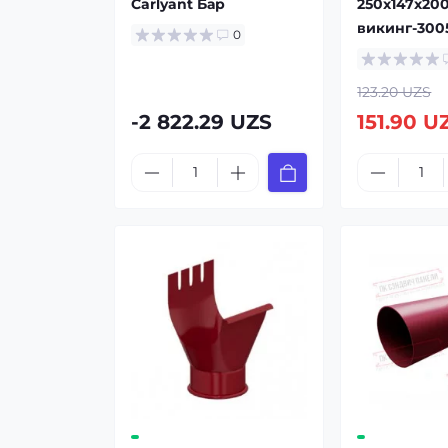
Carlyant Бар
250x147x20
викинг-300
0
123.20 UZS
-2 822.29 UZS
151.90 U