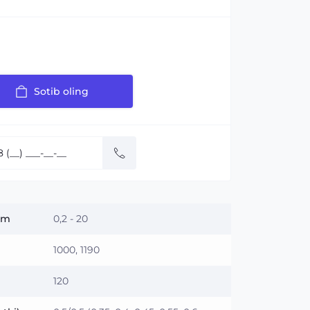
Sotib oling
 m
0,2 - 20
1000, 1190
120