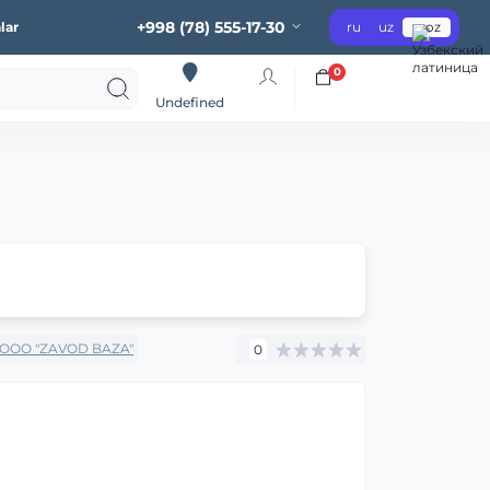
+998 (78) 555-17-30
lar
ru
uz
oz
0
Undefined
OOO "ZAVOD BAZA"
0