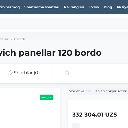
zib bermoq
Shartnoma shartlari
Ral ranglari
To'lov
Blog
Aksiya
ellar 120 bordo
ich panellar 120 bordo
Sharhlar (0)
Model:
403-01
Ishlab chiqaruvchi:
mavjud
332 304.01 UZS