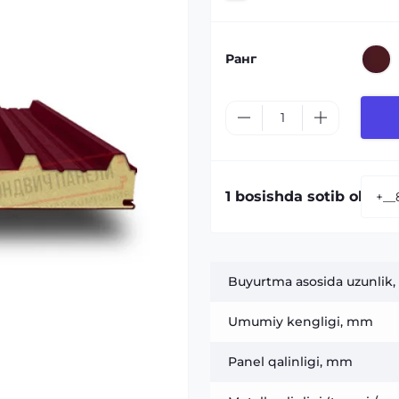
Ранг
1 bosishda sotib olish:
Buyurtma asosida uzunlik,
Umumiy kengligi, mm
Panel qalinligi, mm