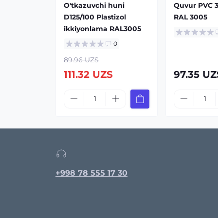
O'tkazuvchi huni
Quvur PVC 
D125/100 Plastizol
RAL 3005
ikkiyonlama RAL3005
0
89.96 UZS
111.32 UZS
97.35 UZ
+998 78 555 17 30