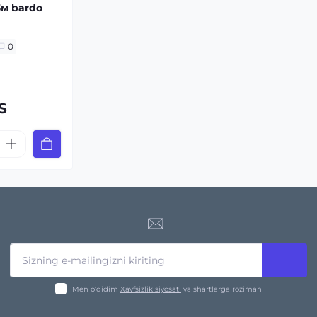
3м bardo
0
S
Men o‘qidim
Xavfsizlik siyosati
va shartlarga roziman