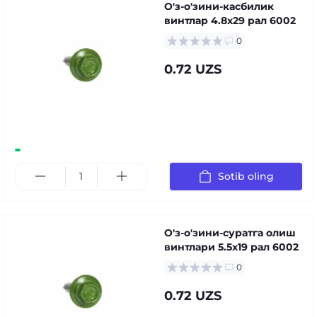
О'з-о'зини-касбилик
винтлар 4.8x29 рал 6002
0
0.72 UZS
Sotib oling
О'з-о'зини-суратга олиш
винтлари 5.5x19 рал 6002
0
0.72 UZS