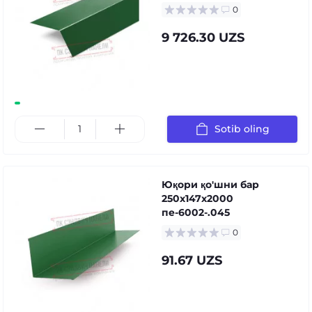
0
9 726.30 UZS
Sotib oling
Юқори қо'шни бар
250x147x2000
пе-6002-.045
0
91.67 UZS