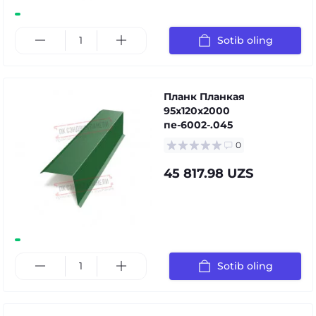
Sotib oling
Планк Планкая
95x120x2000
пе-6002-.045
0
45 817.98 UZS
Sotib oling