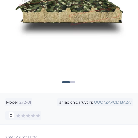
Model:
272-01
Ishlab chiqaruvchi:
OOO "ZAVOD BAZA"
0
378 145.77 UZS