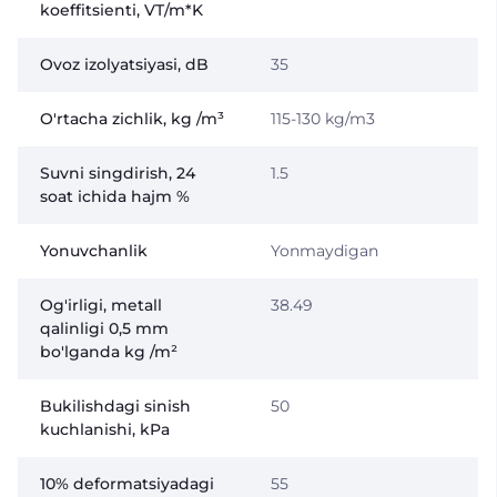
koeffitsienti, VT/m*K
Ovoz izolyatsiyasi, dB
35
O'rtacha zichlik, kg /m³
115-130 kg/m3
Suvni singdirish, 24
1.5
soat ichida hajm %
Yonuvchanlik
Yonmaydigan
Og'irligi, metall
38.49
qalinligi 0,5 mm
bo'lganda kg /m²
Bukilishdagi sinish
50
kuchlanishi, kPa
10% deformatsiyadagi
55