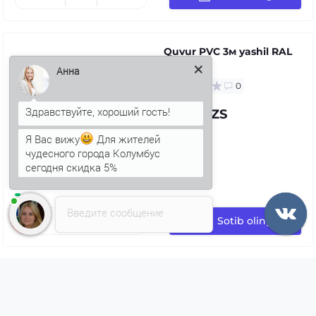
Quvur PVC 3м yashil RAL
6005
Анна
0
97.35 UZS
Я Вас вижу
Для жителей
чудесного города Колумбус
сегодня скидка 5%
Введите сообщение
Sotib oling