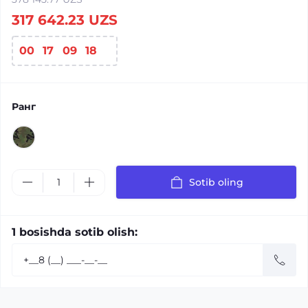
317 642.23 UZS
00
:
17
:
09
:
18
Ранг
Sotib oling
1 bosishda sotib olish: