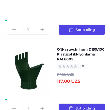
Sotib oling
O'tkazuvchi huni D150/100
Plastizol ikkiyonlama
RAL6005
0
94.55 UZS
117.00 UZS
Sotib oling