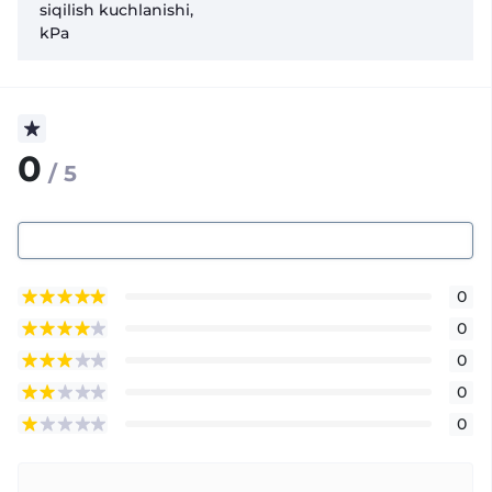
siqilish kuchlanishi,
kPa
0
/ 5
0
0
0
0
0