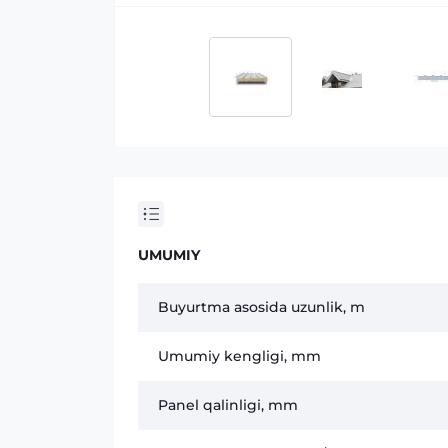
UMUMIY
Buyurtma asosida uzunlik, m
Umumiy kengligi, mm
Panel qalinligi, mm