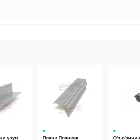
ни узун
Планк Планкая
О'з-о'зини