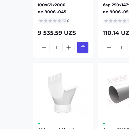
100x69x2000
бар 250x14
пе-9006-.045
пе-9006-.05
0
9 535.59 UZS
110.14 U