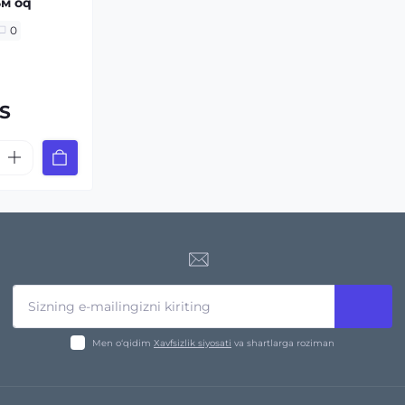
3м oq
0
ZS
Men o‘qidim
Xavfsizlik siyosati
va shartlarga roziman