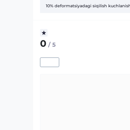
10% deformatsiyadagi siqilish kuchlanish
0
/ 5