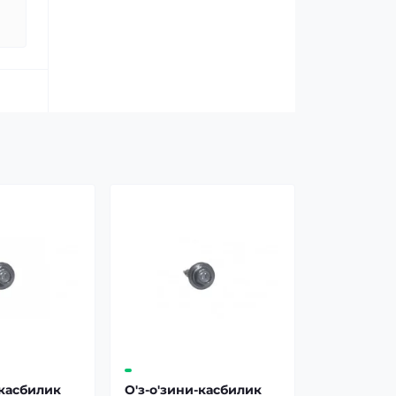
-касбилик
О'з-о'зини-касбилик