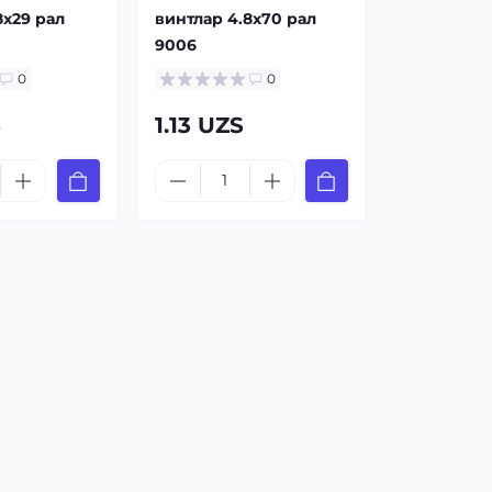
8x29 рал
винтлар 4.8x70 рал
9006
0
0
S
1.13 UZS