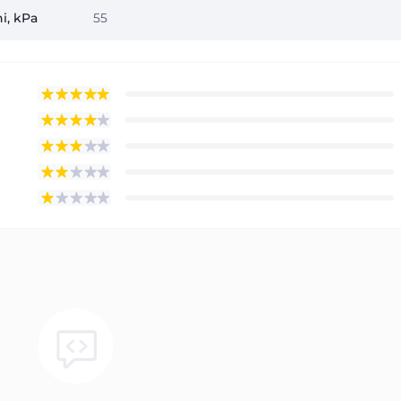
i, kPa
55