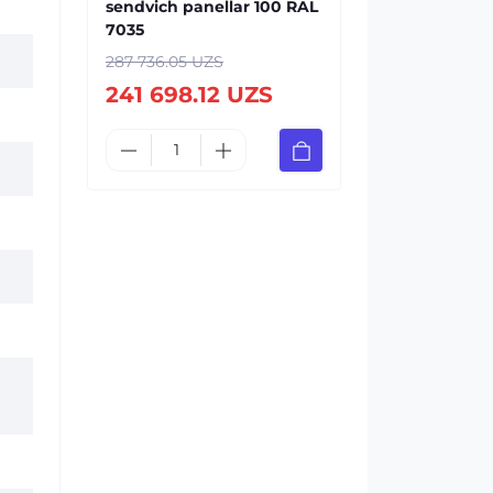
sendvich panellar 100 RAL
7035
287 736.05 UZS
241 698.12 UZS