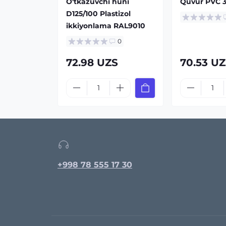
O'tkazuvchi huni
Quvur PVC 
D125/100 Plastizol
ikkiyonlama RAL9010
0
72.98 UZS
70.53 U
+998 78 555 17 30