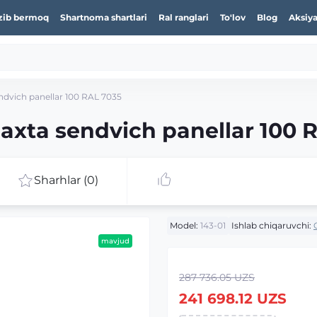
zib bermoq
Shartnoma shartlari
Ral ranglari
To'lov
Blog
Aksiya
dvich panellar 100 RAL 7035
axta sendvich panellar 100 
Sharhlar (0)
Model:
143-01
Ishlab chiqaruvchi:
mavjud
287 736.05 UZS
241 698.12 UZS