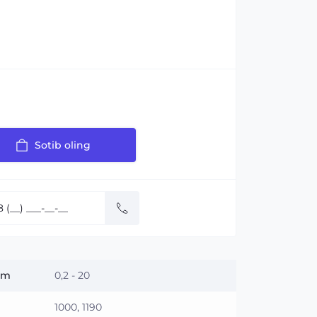
Sotib oling
 m
0,2 - 20
1000, 1190