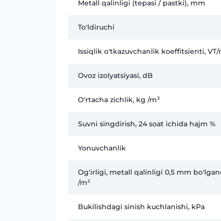
Metall qalinligi (tepasi / pastki), mm
To'ldiruchi
Issiqlik o'tkazuvchanlik koeffitsienti, VT
Ovoz izolyatsiyasi, dB
O'rtacha zichlik, kg /m³
Suvni singdirish, 24 soat ichida hajm %
Yonuvchanlik
Og'irligi, metall qalinligi 0,5 mm bo'lga
/m²
Bukilishdagi sinish kuchlanishi, kPa