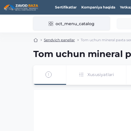
Sertifikatlar
Kompaniya haqida
Yetka
oct_menu_catalog
Sendvich panellar
Tom uchun mineral paxta sen
Tom uchun mineral p
Xususiyatlari