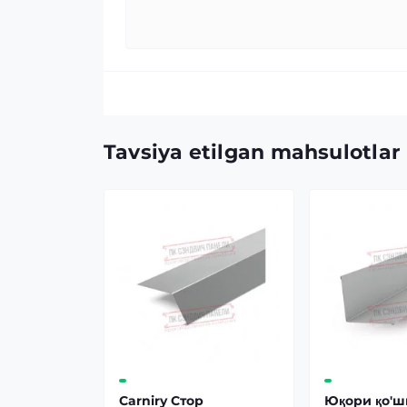
Tavsiya etilgan mahsulotlar
Carniry Стор
Юқори қо'ш