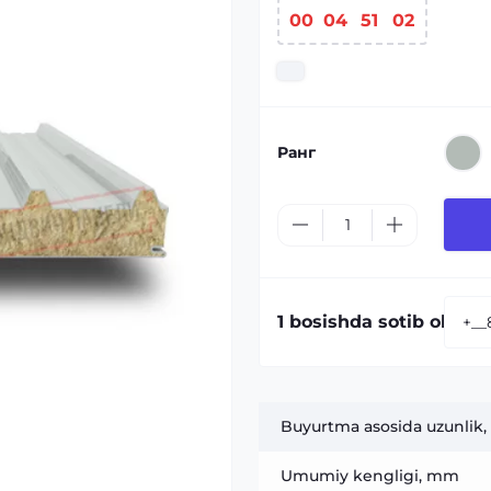
00
04
51
01
Ранг
1 bosishda sotib olish:
Buyurtma asosida uzunlik,
Umumiy kengligi, mm