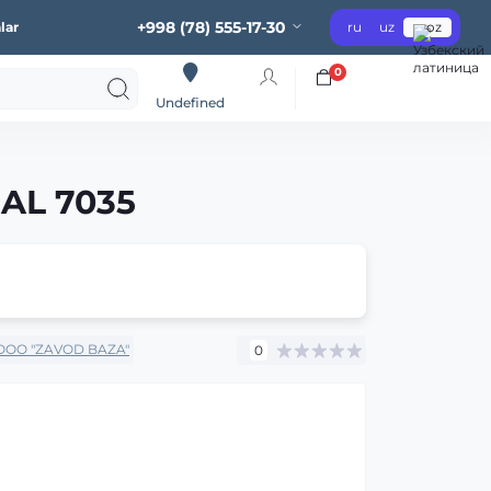
+998 (78) 555-17-30
lar
ru
uz
oz
0
Undefined
RAL 7035
OOO "ZAVOD BAZA"
0