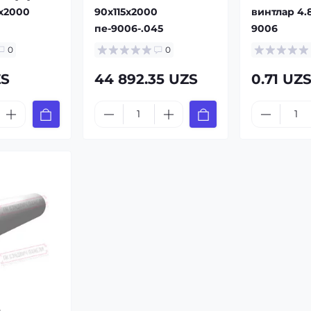
7x2000
90x115x2000
винтлар 4.
пе-9006-.045
9006
0
0
ZS
44 892.35 UZS
0.71 UZ