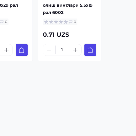
8x29 рал
олиш винтлари 5.5x19
рал 6002
0
0
S
0.71 UZS