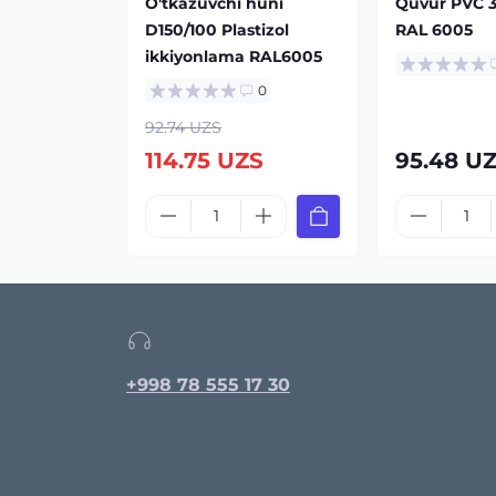
O'tkazuvchi huni
Quvur PVC 3
D150/100 Plastizol
RAL 6005
ikkiyonlama RAL6005
0
92.74 UZS
114.75 UZS
95.48 U
+998 78 555 17 30