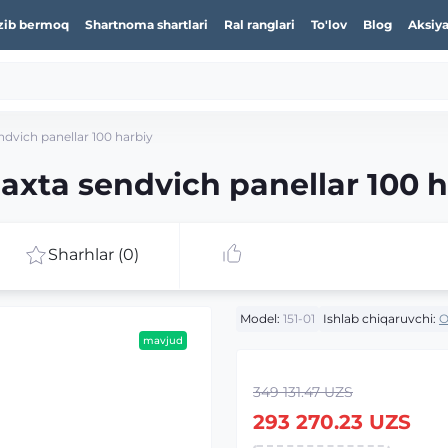
zib bermoq
Shartnoma shartlari
Ral ranglari
To'lov
Blog
Aksiya
dvich panellar 100 harbiy
xta sendvich panellar 100 h
Sharhlar (0)
Model:
151-01
Ishlab chiqaruvchi:
O
mavjud
349 131.47 UZS
293 270.23 UZS