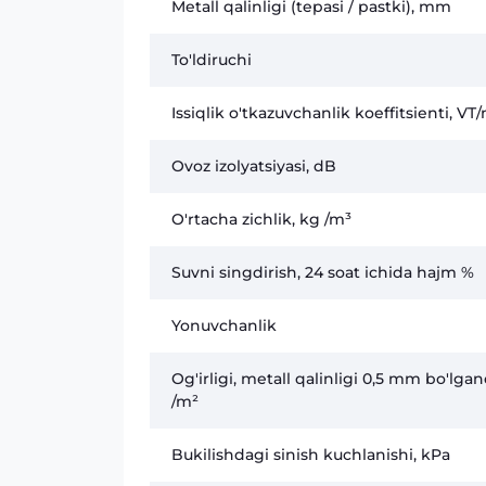
Metall qalinligi (tepasi / pastki), mm
To'ldiruchi
Issiqlik o'tkazuvchanlik koeffitsienti, VT
Ovoz izolyatsiyasi, dB
O'rtacha zichlik, kg /m³
Suvni singdirish, 24 soat ichida hajm %
Yonuvchanlik
Og'irligi, metall qalinligi 0,5 mm bo'lga
/m²
Bukilishdagi sinish kuchlanishi, kPa