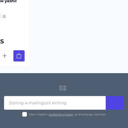
м yashil
0
ZS
Men o‘qidim
Xavfsizlik siyosati
va shartlarga roziman