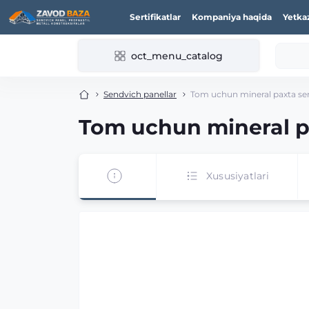
Sertifikatlar
Kompaniya haqida
Yetka
oct_menu_catalog
Sendvich panellar
Tom uchun mineral paxta sen
Tom uchun mineral pa
Xususiyatlari