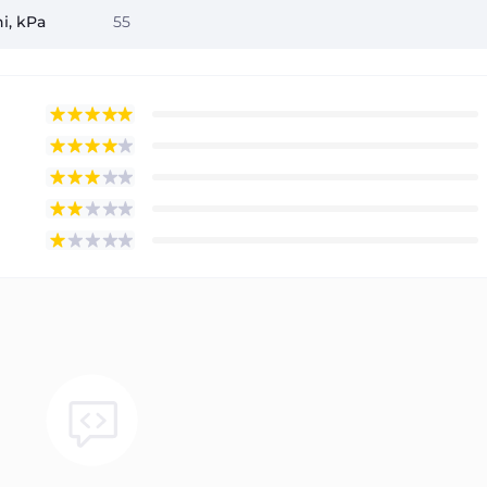
i, kPa
55