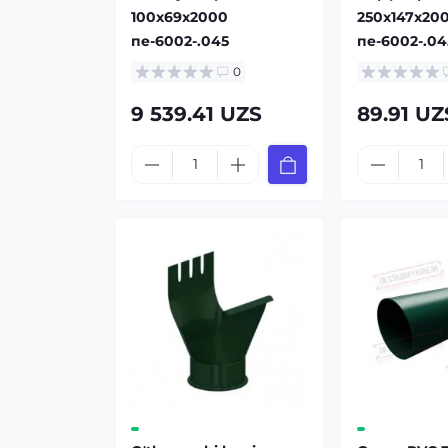
100x69x2000
250x147x20
пе-6002-.045
пе-6002-.04
0
9 539.41 UZS
89.91 UZ