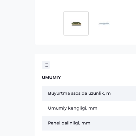
UMUMIY
Buyurtma asosida uzunlik, m
Umumiy kengligi, mm
Panel qalinligi, mm