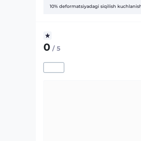
10% deformatsiyadagi siqilish kuchlanish
0
/ 5