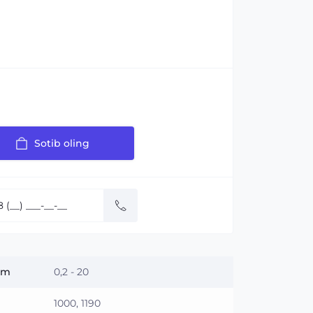
Sotib oling
 m
0,2 - 20
1000, 1190