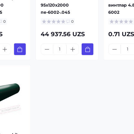
00
95x120x2000
винтлар 4.
5
пе-6002-.045
6002
0
0
S
44 937.56 UZS
0.71 UZ