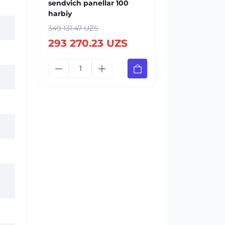
sendvich panellar 100
harbiy
349 131.47 UZS
293 270.23 UZS