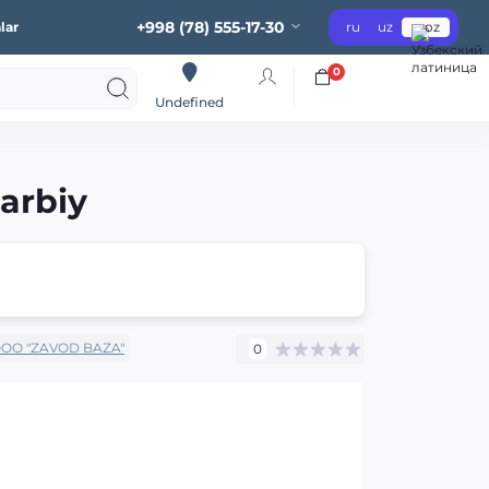
+998 (78) 555-17-30
lar
ru
uz
oz
0
Undefined
arbiy
OO "ZAVOD BAZA"
0