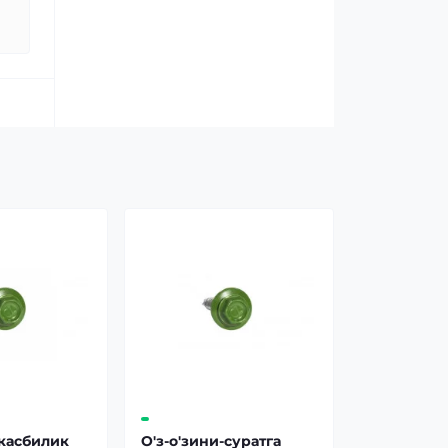
-касбилик
О'з-о'зини-суратга