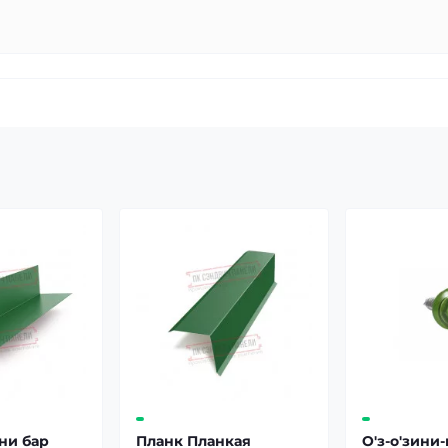
ни бар
Планк Планкая
О'з-о'зини