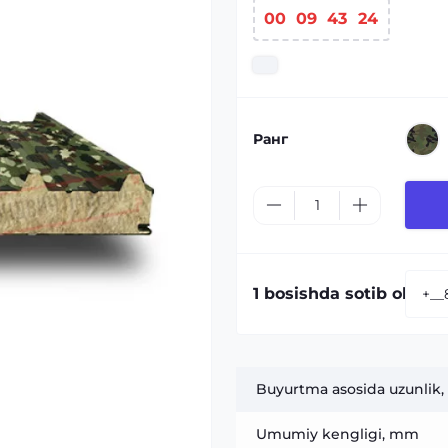
00
09
43
23
Ранг
1 bosishda sotib olish:
Buyurtma asosida uzunlik,
Umumiy kengligi, mm