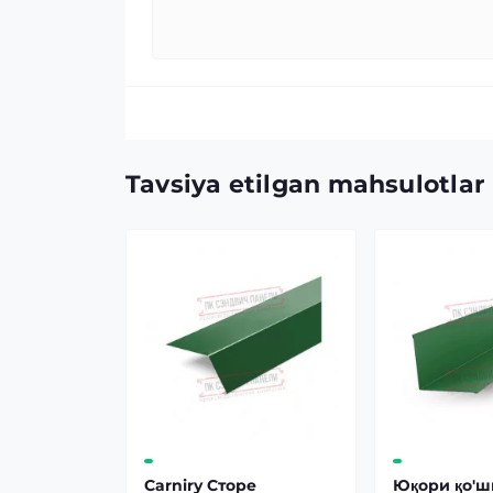
Tavsiya etilgan mahsulotlar
Carniry Сторе
Юқори қо'ш