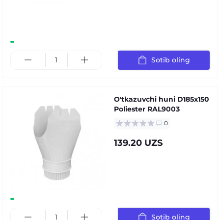
Sotib oling
O'tkazuvchi huni D185х150
Poliester RAL9003
0
139.20 UZS
Sotib oling