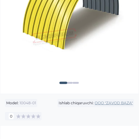
Model:
10048-01
Ishlab chiqaruvchi:
OOO "ZAVOD BAZA"
0