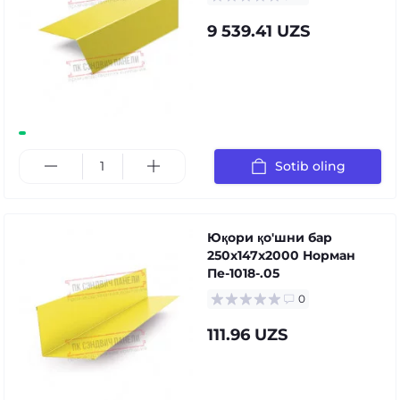
9 539.41 UZS
Sotib oling
Юқори қо'шни бар
250x147x2000 Норман
Пе-1018-.05
0
111.96 UZS