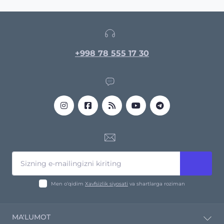
+998 78 555 17 30
Men o‘qidim
Xavfsizlik siyosati
va shartlarga roziman
MA'LUMOT