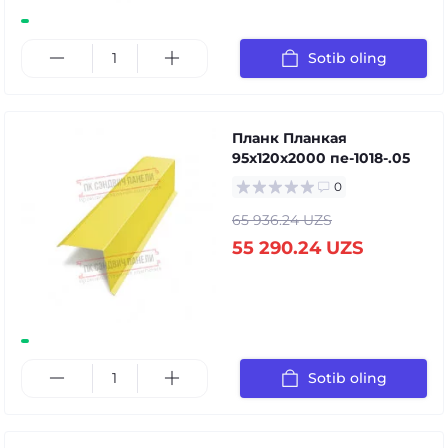
Sotib oling
Планк Планкая
95x120x2000 пе-1018-.05
0
65 936.24 UZS
55 290.24 UZS
Sotib oling