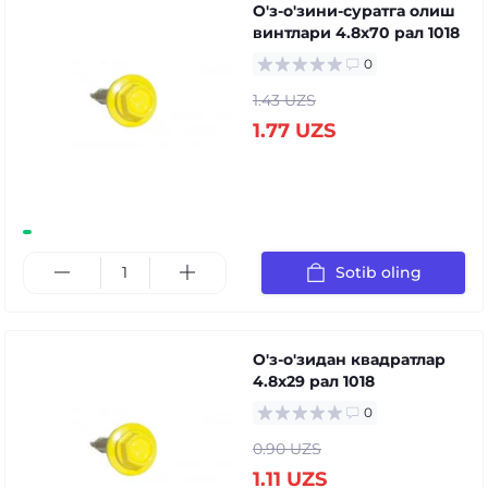
О'з-о'зини-суратга олиш
винтлари 4.8x70 рал 1018
0
1.43 UZS
1.77 UZS
Sotib oling
О'з-о'зидан квадратлар
4.8x29 рал 1018
0
0.90 UZS
1.11 UZS