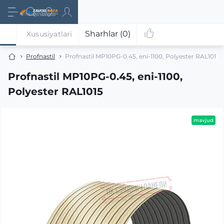
Sharhlar (0)
Xususiyatlari
Profnastil
Profnastil MP10PG-0.45, eni-1100, Polyester RAL1015
Profnastil MP10PG-0.45, eni-1100,
Polyester RAL1015
mavjud