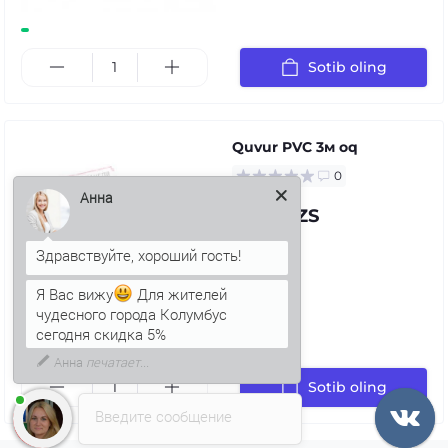
Sotib oling
Quvur PVC 3м oq
0
71.97 UZS
Анна
Я Вас вижу
Для жителей
чудесного города Колумбус
сегодня скидка 5%
Sotib oling
Введите сообщение