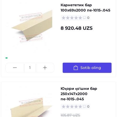
Карнететик бар
100x69x2000 пе-1015-.045
0
8 920.48 UZS
Sotib oling
Юқори қо'шни бар
250x147x2000
пе-1015-.045
0
105.87 UZS