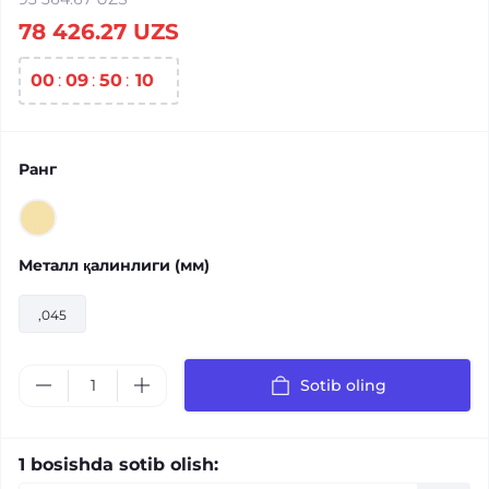
78 426.27 UZS
00
:
09
:
50
:
09
Ранг
Металл қалинлиги (мм)
,045
Sotib oling
1 bosishda sotib olish: