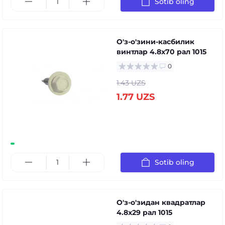
Sotib oling
О'з-о'зини-касбилик
винтлар 4.8x70 рал 1015
0
1.43 UZS
1.77 UZS
Sotib oling
О'з-о'зидан квадратлар
4.8x29 рал 1015