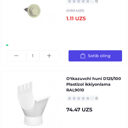
0
0.90 UZS
1.11 UZS
Sotib oling
O'tkazuvchi huni D125/100
Plastizol ikkiyonlama
RAL9010
0
74.47 UZS