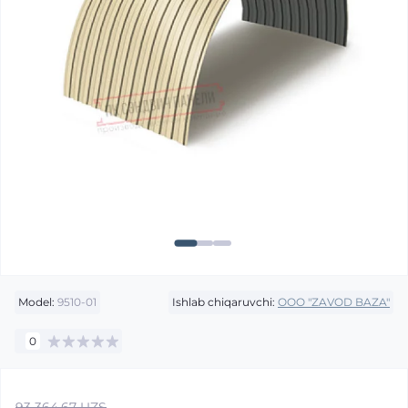
Model:
9510-01
Ishlab chiqaruvchi:
OOO "ZAVOD BAZA"
0
93 364.67 UZS