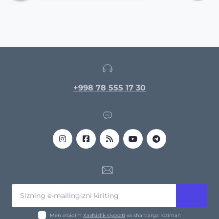
+998 78 555 17 30
Men o‘qidim
Xavfsizlik siyosati
va shartlarga roziman