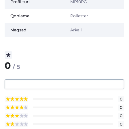
Profil turi
MP10PG
Qoplama
Poliester
Maqsad
Arkali
0
/ 5
0
0
0
0