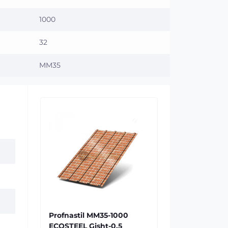
1000
32
MM35
Profnastil MM35-1000
ECOSTEEL Gisht-0.5