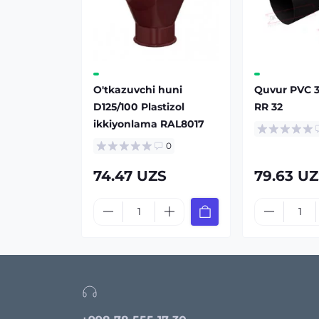
O'tkazuvchi huni
Quvur PVC 3
D125/100 Plastizol
RR 32
ikkiyonlama RAL8017
0
74.47 UZS
79.63 U