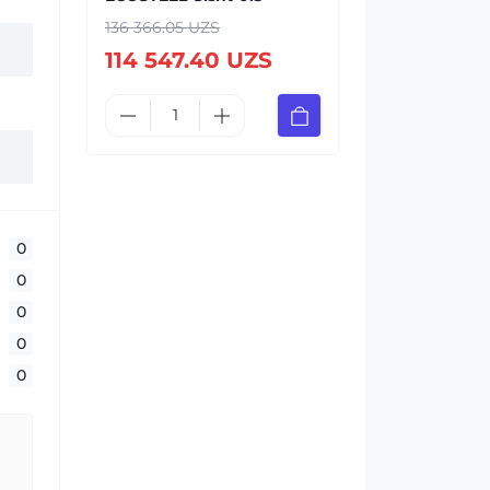
136 366.05 UZS
114 547.40 UZS
0
0
0
0
0