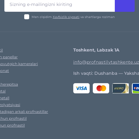
Men o‘qidim
Xavfsizlik siyosati
va shartlarga roziman
Toshkent, Labzak 1A
il
h panellar
info@profnastilvtashkente.u
sovutgich kameralari
bonat
Ish vaqti: Dushanba — Yaksha
cherepitsa
tal
etall
izolyatsiyasi
utadigan arkali profnastillar
chun profnastil
un profnastil