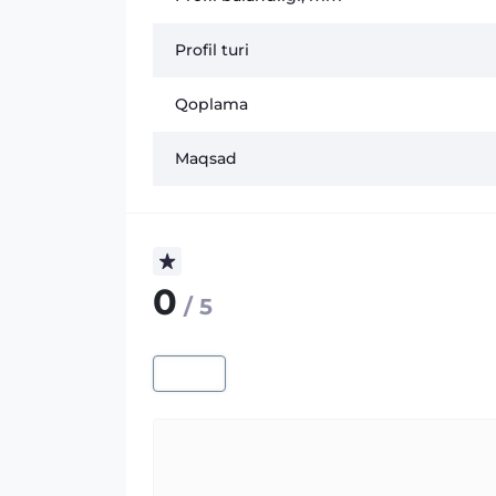
Profil turi
Qoplama
Maqsad
0
/ 5