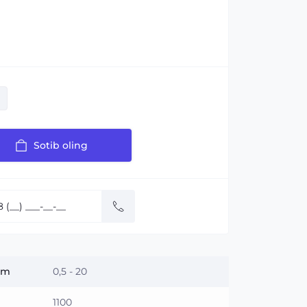
Sotib oling
 m
0,5 - 20
1100