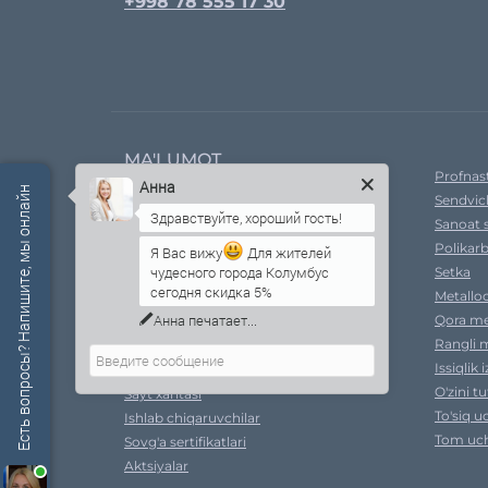
+998 78 555 17 30
MA'LUMOT
Profnast
Анна
Есть вопросы? Напишите, мы онлайн
Sendvic
Kompaniya haqida
Sanoat 
Yetkazib bermoq
Polikar
Xavfsizlik siyosati
Я Вас вижу
Для жителей
чудесного города Колумбус
Setka
Ral ranglari
сегодня скидка 5%
Metallo
Shartnoma shartlari
Qora me
To'lov
Rangli m
Qayta aloqa
Issiqlik 
Xarid qilish natijalari
O'zini t
Sayt xaritasi
To'siq u
Ishlab chiqaruvchilar
Tom uch
Sovg'a sertifikatlari
Aktsiyalar