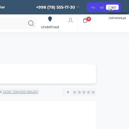
+998 (78) 555-17-30
lar
ru
uz
oz
0
Undefined
i:
OOO "ZAVOD BAZA"
0