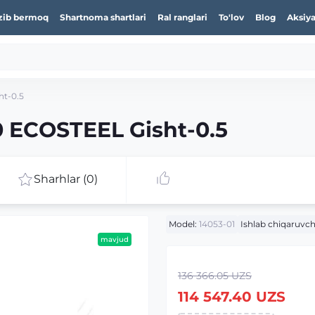
zib bermoq
Shartnoma shartlari
Ral ranglari
To'lov
Blog
Aksiya
ht-0.5
0 ECOSTEEL Gisht-0.5
Sharhlar (0)
Model:
14053-01
Ishlab chiqaruvch
mavjud
136 366.05 UZS
114 547.40 UZS