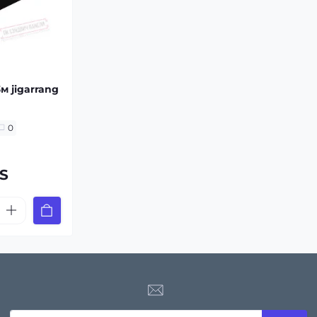
м jigarrang
0
ZS