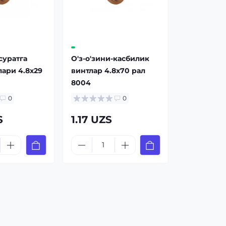
суратга
О'з-о'зини-касбилик
ари 4.8x29
винтлар 4.8x70 рал
8004
0
0
S
1.17 UZS