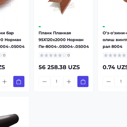
ни бар
Планк Планкая
О'з-о'зини-
00 Норман
95Х120x2000 Норман
олиш винтл
5004-.05004
Пе-8004-.05004-.05004
рал 8004
0
0
ZS
56 258.38 UZS
0.74 UZ