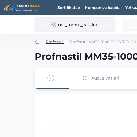
Sertifikatlar
Kompaniya haqida
Yetka
oct_menu_catalog
Profnastil
Profnastil MM35-1000 ECOSTEEL Gis
Profnastil MM35-100
Xususiyatlari