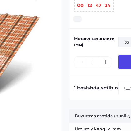
00
:
12
:
47
:
23
Металл қалинлиги
,05
(мм)
1 bosishda sotib olish:
Buyurtma asosida uzunlik,
Umumiy kenglik, mm