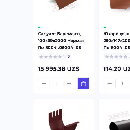
Carlyant Баремантҳ
Юқори қо'ш
100x69x2000 Норман
250x147x20
Пе-8004-.05004-.05
Пе-8004-.0
0
15 995.38 UZS
114.20 U