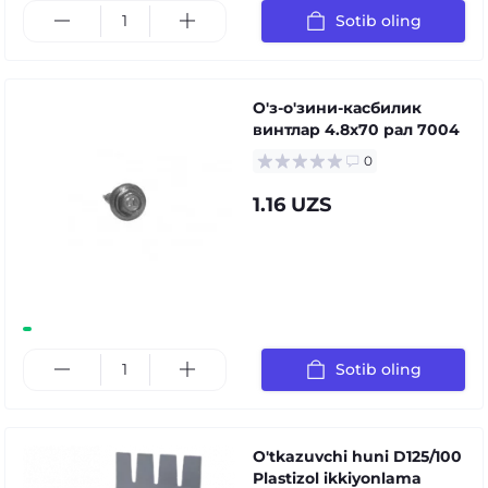
Sotib oling
О'з-о'зини-касбилик
винтлар 4.8x70 рал 7004
0
1.16 UZS
Sotib oling
O'tkazuvchi huni D125/100
Plastizol ikkiyonlama