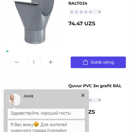
RAL7024
0
74.47 UZS
Sotib oling
Quvur PVC 3м grafit RAL
7024
0
Анна
97.39 UZS
Я Вас вижу
Для жителей