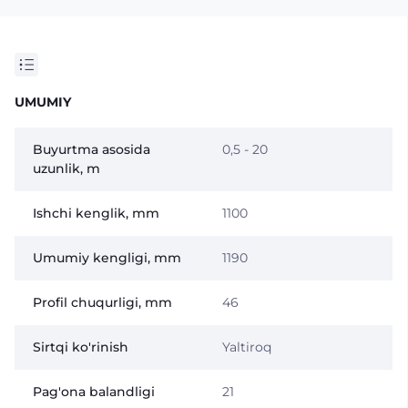
UMUMIY
Buyurtma asosida
0,5 - 20
uzunlik, m
Ishchi kenglik, mm
1100
Umumiy kengligi, mm
1190
Profil chuqurligi, mm
46
Sirtqi ko'rinish
Yaltiroq
Pag'ona balandligi
21