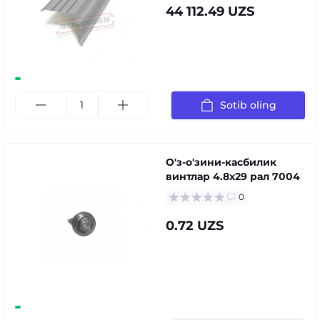
44 112.49 UZS
Sotib oling
О'з-о'зини-касбилик
винтлар 4.8x29 рал 7004
0
0.72 UZS