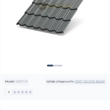
Model:
12857-01
Ishlab chiqaruvchi:
OOO "ZAVOD BAZA"
0