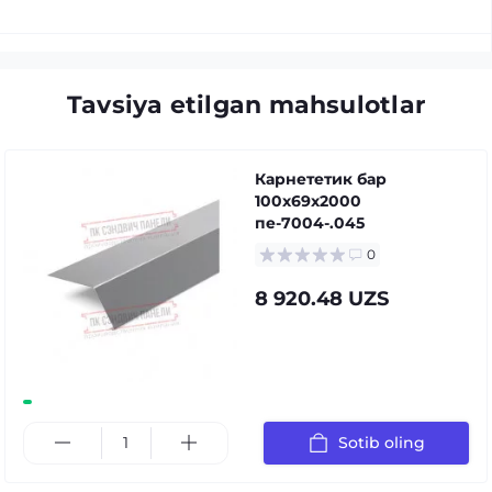
Tavsiya etilgan mahsulotlar
Карнететик бар
100x69x2000
пе-7004-.045
0
8 920.48 UZS
Sotib oling