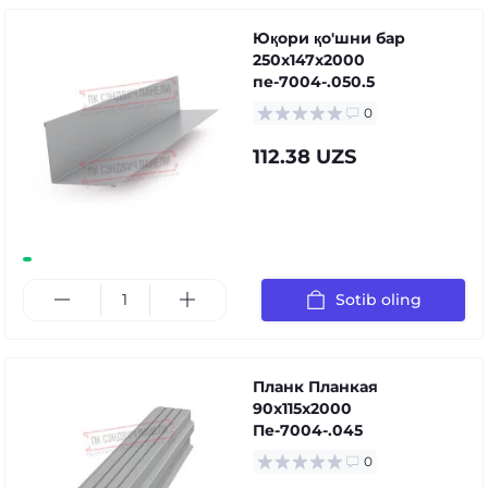
Юқори қо'шни бар
250x147x2000
пе-7004-.050.5
0
112.38 UZS
Sotib oling
Планк Планкая
90x115x2000
Пе-7004-.045
0