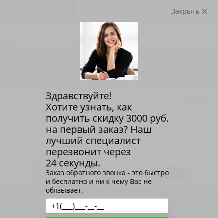
Закрыть
Sharhlar (0)
Xususiyatlari
Vodostok tizimi
Quvur PVC 3м yashil RAL 6005
Quvur PVC 3м yashil RAL 6005
Здравствуйте!
mavjud
Хотите узнать, как
получить скидку
3000
руб.
на первый заказ? Наш
лучший специалист
перезвонит через
24 секунды.
Заказ обратного звонка - это быстро
и бесплатно и ни к чему Вас не
обязывает.