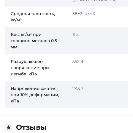
Средняя плотность,
38±2 кг/м3
кг/м³
Вес, кг/м² при
11.5
толщине металла 0.5
мм
Разрушающее
352.8
напряжение при
изгибе, кПа
Напряжение сжатия
243.7
при 10% деформации,
кПа
Отзывы