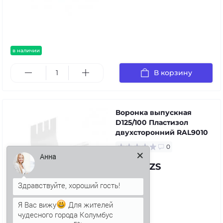
в наличии
В корзину
Воронка выпускная
D125/100 Пластизол
двухсторонний RAL9010
0
Анна
74.47 UZS
Я Вас вижу
Для жителей
чудесного города Колумбус
в наличии