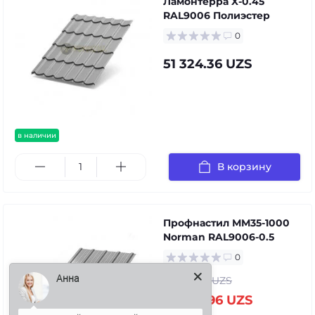
Ламонтерра X-0.45
RAL9006 Полиэстер
0
51 324.36 UZS
в наличии
В корзину
Профнастил ММ35-1000
Norman RAL9006-0.5
0
Анна
91 669.07 UZS
77 001.96 UZS