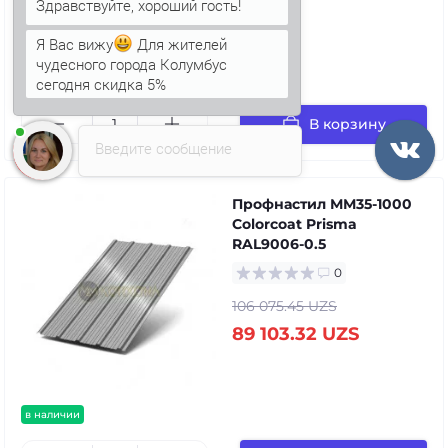
Я Вас вижу
Для жителей
чудесного города Колумбус
в наличии
сегодня скидка 5%
В корзину
Введите сообщение
Профнастил ММ35-1000
Colorcoat Prisma
RAL9006-0.5
0
106 075.45 UZS
89 103.32 UZS
в наличии