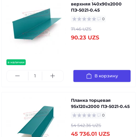
верхняя 140х90х2000
ПЭ-5021-0.45
0
71.46 UZS
90.23 UZS
в наличии
В корзину
Планка торцевая
95х120х2000 ПЭ-5021-0.45
0
54 542.36 UZS
45 736.01 UZS