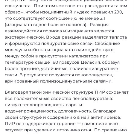
изоцианата. При этом компоненты расходуются таким
образом, чтобы изоцианатный индекс превысил 290,
что соответствует соотношению не менее 2:1
(изоцианата вдвое больше полиола). Реакция
взаимодействия полиола и изоцианата является
экзотермической. В ходе реакции выделяется теплота
и формируются полиуретановые связи. Cвободные
молекулы избытка изоцианата взаимодействуют
между собой в присутствии катализатора при
температуре свыше 160 градусов Цельсия, образуя
более прочные, устойчивые, полиизоциануратные
связи. В результате получается пенополиуретан,
армированный полиизоциануратными связями.
Благодаря такой химической структуре ПИР сохраняет
все положительные свойства пенополиуретана:
низкую теплопроводность, паро- и
водонепроницаемость, долговечность. Благодаря
своей структуре и содержанию в ней антипиренов,
ПИР не поддерживает горение — самостоятельно
затухает при удалении источника огня. По сравнению