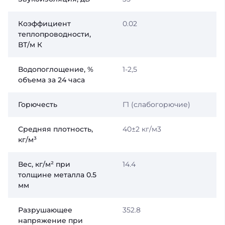
Коэффициент
0.02
теплопроводности,
ВТ/м К
Водопоглощение, %
1-2,5
объема за 24 часа
Горючесть
Г1 (слабогорючие)
Средняя плотность,
40±2 кг/м3
кг/м³
Вес, кг/м² при
14.4
толщине металла 0.5
мм
Разрушающее
352.8
напряжение при