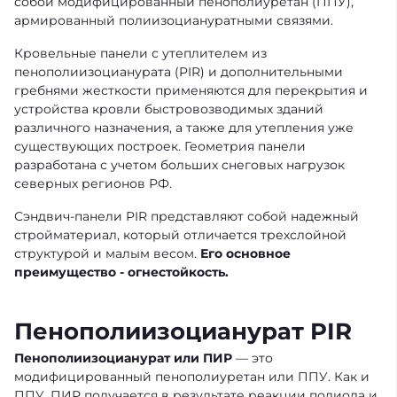
собой модифицированный пенополиуретан (ППУ),
армированный полиизоциануратными связями.
Кровельные панели с утеплителем из
пенополиизоцианурата (PIR) и дополнительными
гребнями жесткости применяются для перекрытия и
устройства кровли быстровозводимых зданий
различного назначения, а также для утепления уже
существующих построек. Геометрия панели
разработана с учетом больших снеговых нагрузок
северных регионов РФ.
Сэндвич-панели PIR представляют собой надежный
стройматериал, который отличается трехслойной
структурой и малым весом.
Его основное
преимущество - огнестойкость.
Пенополиизоцианурат PIR
Пенополиизоцианурат или ПИР
— это
модифицированный пенополиуретан или ППУ. Как и
ППУ, ПИР получается в результате реакции полиола и