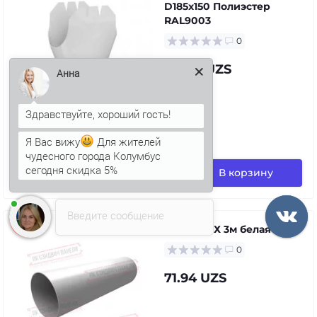
D185х150 Полиэстер
RAL9003
0
141.93 UZS
Анна
Я Вас вижу
Для жителей
в наличии
чудесного города Колумбус
сегодня скидка 5%
В корзину
Введите сообщение
Труба ПВХ 3м белая
0
71.94 UZS