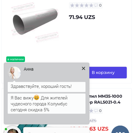
0
71.94 UZS
в наличии
В корзину
Анна
Профнастил ММ35-1000
Полиэстер RAL5021-0.4
Я Вас вижу
Для жителей
чудесного города Колумбус
0
сегодня скидка 5%
58 147.22 UZS
48 843.63 UZS