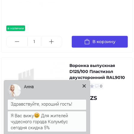
в наличии
В корзину
Воронка выпускная
D125/100 Пластизол
двухсторонний RAL9010
0
Анна
72.98 UZS
Я Вас вижу
Для жителей
чудесного города Колумбус
в наличии
сегодня скидка 5%