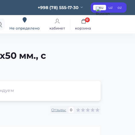
+998 (78) 555-17-30
ru
uz
oz
0
кабинет
корзина
Не определено
x50 мм., с
ндуем
Отзывы:
0