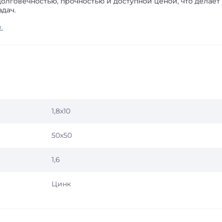
олговечностью, прочностью и доступной ценой, что делает
дач.
.
1,8х10
50х50
1,6
Цинк