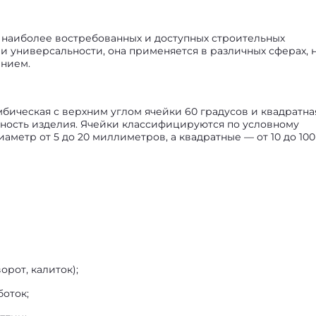
з наиболее востребованных и доступных строительных
и универсальности, она применяется в различных сферах, 
ением.
мбическая с верхним углом ячейки 60 градусов и квадратна
очность изделия. Ячейки классифицируются по условному
метр от 5 до 20 миллиметров, а квадратные — от 10 до 100
орот, калиток);
боток;