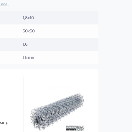
 все)
1,8х10
50х50
1,6
Цинк
р
змер