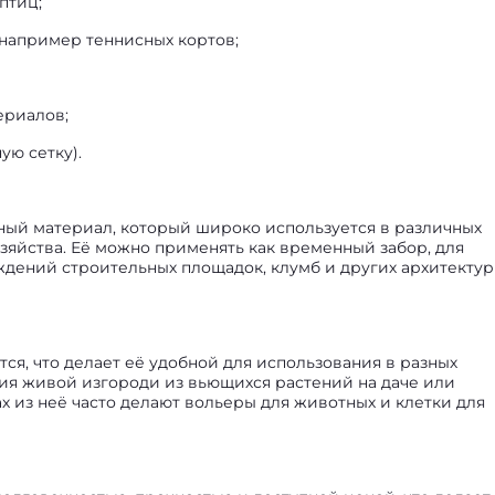
птиц;
 например теннисных кортов;
ериалов;
ую сетку).
ный материал, который широко используется в различных
озяйства. Её можно применять как временный забор, для
ждений строительных площадок, клумб и других архитекту
ся, что делает её удобной для использования в разных
ния живой изгороди из вьющихся растений на даче или
ах из неё часто делают вольеры для животных и клетки для