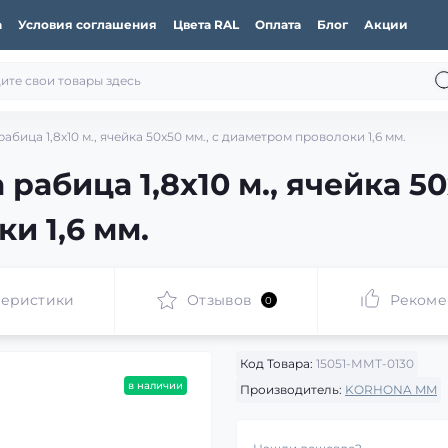
а
Условия соглашения
Цвета RAL
Оплата
Блог
Акции
бица 1,8x10 м., ячейка 50x50 мм., с диаметром проволоки 1,6 мм.
абица 1,8x10 м., ячейка 50
и 1,6 мм.
теристики
Отзывов
Рекоме
0
Код Товара:
15051-ММТ-0130
в наличии
Производитель:
KORHONA MM