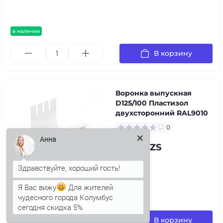
в наличии
В корзину
Воронка выпускная
D125/100 Пластизол
двухсторонний RAL9010
0
Анна
72.98 UZS
Я Вас вижу
Для жителей
чудесного города Колумбус
в наличии
сегодня скидка 5%
В корзину