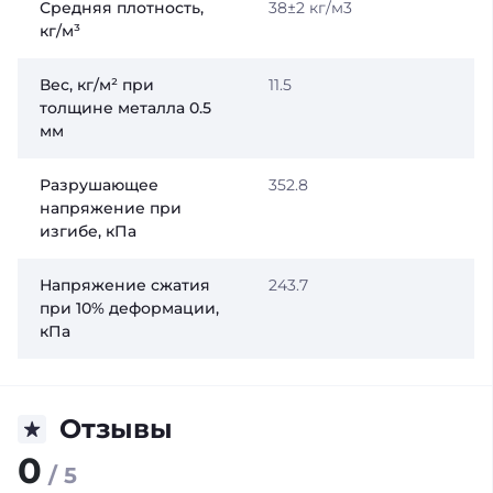
Средняя плотность,
38±2 кг/м3
кг/м³
Вес, кг/м² при
11.5
толщине металла 0.5
мм
Разрушающее
352.8
напряжение при
изгибе, кПа
Напряжение сжатия
243.7
при 10% деформации,
кПа
Отзывы
0
/ 5