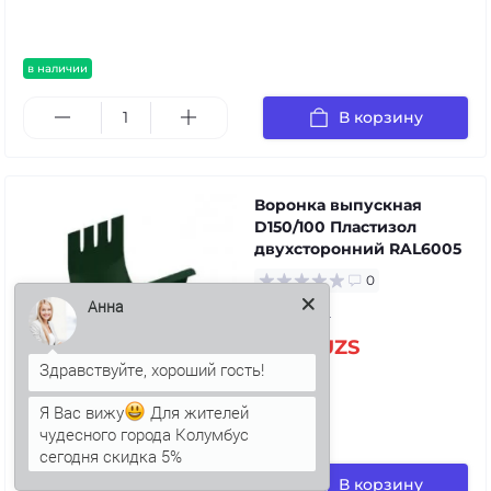
в наличии
В корзину
Воронка выпускная
D150/100 Пластизол
двухсторонний RAL6005
0
Анна
92.70 UZS
114.70 UZS
Я Вас вижу
Для жителей
чудесного города Колумбус
в наличии
сегодня скидка 5%
В корзину