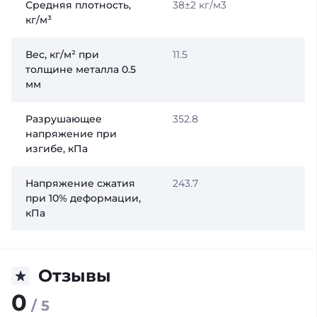
Средняя плотность,
38±2 кг/м3
кг/м³
Вес, кг/м² при
11.5
толщине металла 0.5
мм
Разрушающее
352.8
напряжение при
изгибе, кПа
Напряжение сжатия
243.7
при 10% деформации,
кПа
Отзывы
0
/ 5