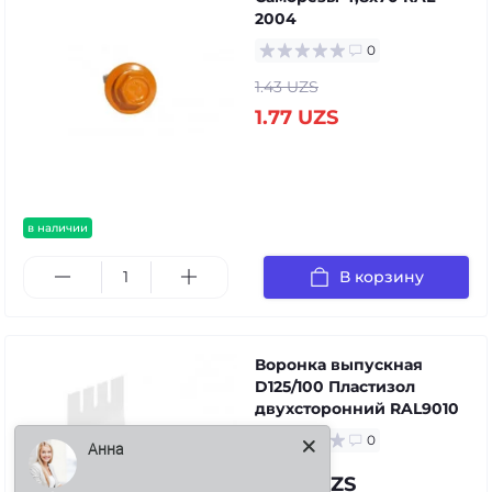
2004
0
1.43 UZS
1.77 UZS
в наличии
В корзину
Воронка выпускная
D125/100 Пластизол
двухсторонний RAL9010
0
Анна
72.98 UZS