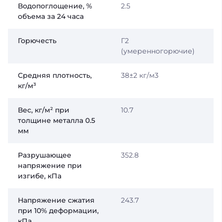
Водопоглощение, %
2.5
объема за 24 часа
Горючесть
Г2
(умеренногорючие)
Средняя плотность,
38±2 кг/м3
кг/м³
Вес, кг/м² при
10.7
толщине металла 0.5
мм
Разрушающее
352.8
напряжение при
изгибе, кПа
Напряжение сжатия
243.7
при 10% деформации,
кПа