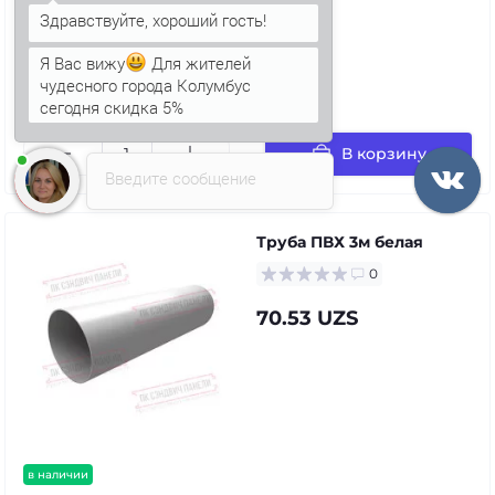
Я Вас вижу
Для жителей
чудесного города Колумбус
сегодня скидка 5%
в наличии
В корзину
Введите сообщение
Труба ПВХ 3м белая
0
70.53 UZS
в наличии