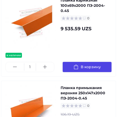
Планка карнизная
100х69х2000 ПЭ-2004-
0.45
0
9 535.59 UZS
в наличии
В корзину
Планка примыкания
верхняя 250х147х2000
ПЭ-2004-0.45
0
106.19 UZS