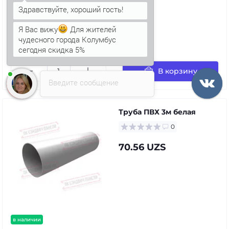
Я Вас вижу
Для жителей
чудесного города Колумбус
сегодня скидка 5%
в наличии
В корзину
Введите сообщение
Труба ПВХ 3м белая
0
70.56 UZS
в наличии