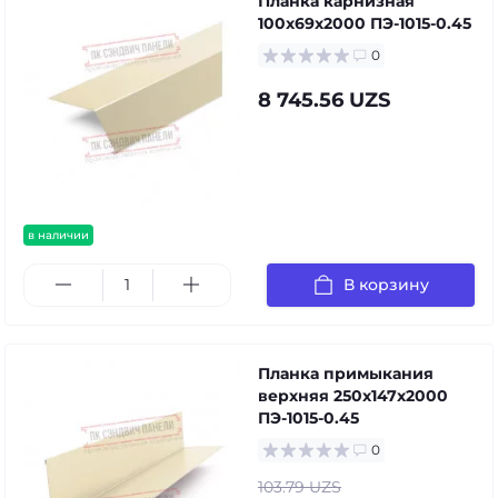
Планка карнизная
100х69х2000 ПЭ-1015-0.45
0
8 745.56 UZS
в наличии
В корзину
Планка примыкания
верхняя 250х147х2000
ПЭ-1015-0.45
0
103.79 UZS