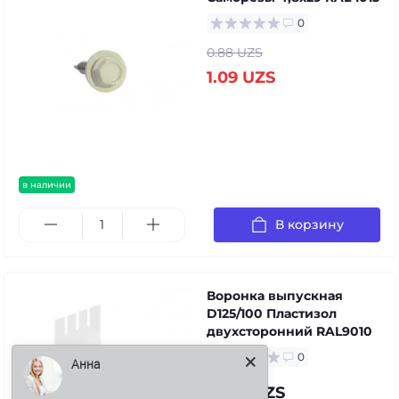
0
0.88 UZS
1.09 UZS
в наличии
В корзину
Воронка выпускная
D125/100 Пластизол
двухсторонний RAL9010
0
Анна
73.01 UZS