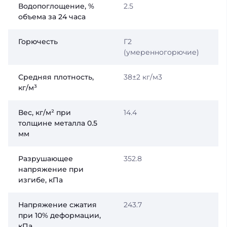
Водопоглощение, %
2.5
объема за 24 часа
Горючесть
Г2
(умеренногорючие)
Средняя плотность,
38±2 кг/м3
кг/м³
Вес, кг/м² при
14.4
толщине металла 0.5
мм
Разрушающее
352.8
напряжение при
изгибе, кПа
Напряжение сжатия
243.7
при 10% деформации,
кПа