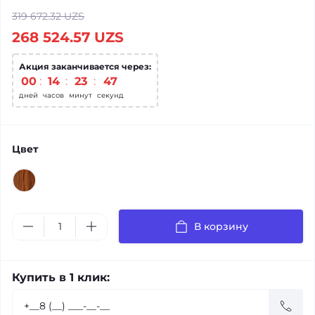
319 672.32 UZS
268 524.57 UZS
Акция заканчивается через:
00
:
14
:
23
:
47
дней
часов
минут
секунд
Цвет
В корзину
Купить в 1 клик: