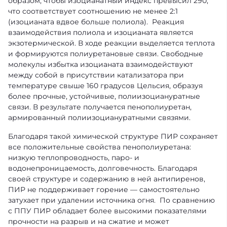
образом, чтобы изоцианатный индекс превысил 290,
что соответствует соотношению не менее 2:1
(изоцианата вдвое больше полиола). Реакция
взаимодействия полиола и изоцианата является
экзотермической. В ходе реакции выделяется теплота
и формируются полиуретановые связи. Cвободные
молекулы избытка изоцианата взаимодействуют
между собой в присутствии катализатора при
температуре свыше 160 градусов Цельсия, образуя
более прочные, устойчивые, полиизоциануратные
связи. В результате получается пенополиуретан,
армированный полиизоциануратными связями.
Благодаря такой химической структуре ПИР сохраняет
все положительные свойства пенополиуретана:
низкую теплопроводность, паро- и
водонепроницаемость, долговечность. Благодаря
своей структуре и содержанию в ней антипиренов,
ПИР не поддерживает горение — самостоятельно
затухает при удалении источника огня. По сравнению
с ППУ ПИР обладает более высокими показателями
прочности на разрыв и на сжатие и может