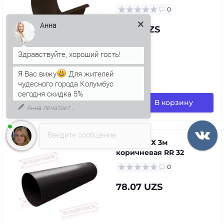
0
Анна
73.01 UZS
Я Вас вижу
Для жителей
в наличии
чудесного города Колумбус
сегодня скидка 5%
В корзину
Анна
печатает...
Введите сообщение
Труба ПВХ 3м
коричневая RR 32
0
78.07 UZS