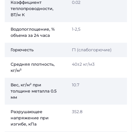
Коэффициент
0.02
теплопроводности,
ВТ/м К
Водопоглощение, %
1-2,5
объема за 24 часа
Горючесть
Г1 (слабогорючие)
Средняя плотность,
40±2 кг/м3
кг/м³
Вес, кг/м² при
10.7
толщине металла 0.5
мм
Разрушающее
352.8
напряжение при
изгибе, кПа