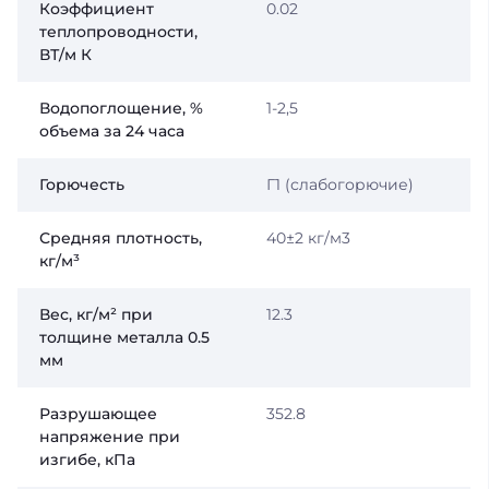
Коэффициент
0.02
теплопроводности,
ВТ/м К
Водопоглощение, %
1-2,5
объема за 24 часа
Горючесть
Г1 (слабогорючие)
Средняя плотность,
40±2 кг/м3
кг/м³
Вес, кг/м² при
12.3
толщине металла 0.5
мм
Разрушающее
352.8
напряжение при
изгибе, кПа