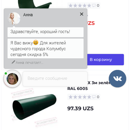
0
Анна
94.59 UZS
117.05 UZS
Я Вас вижу
Для жителей
в наличии
чудесного города Колумбус
сегодня скидка 5%
В корзину
Анна
печатает...
Введите сообщение
Труба ПВХ 3м зелёный
RAL 6005
0
97.39 UZS