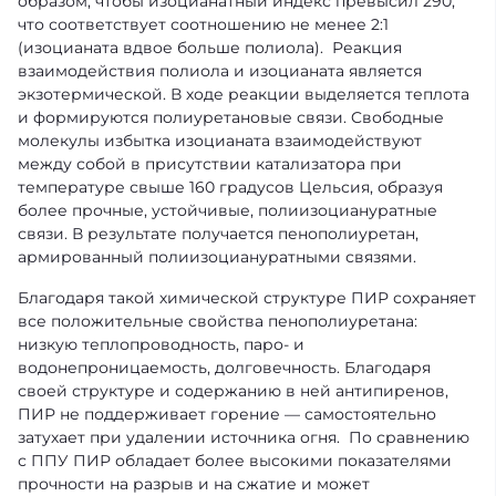
образом, чтобы изоцианатный индекс превысил 290,
что соответствует соотношению не менее 2:1
(изоцианата вдвое больше полиола). Реакция
взаимодействия полиола и изоцианата является
экзотермической. В ходе реакции выделяется теплота
и формируются полиуретановые связи. Cвободные
молекулы избытка изоцианата взаимодействуют
между собой в присутствии катализатора при
температуре свыше 160 градусов Цельсия, образуя
более прочные, устойчивые, полиизоциануратные
связи. В результате получается пенополиуретан,
армированный полиизоциануратными связями.
Благодаря такой химической структуре ПИР сохраняет
все положительные свойства пенополиуретана:
низкую теплопроводность, паро- и
водонепроницаемость, долговечность. Благодаря
своей структуре и содержанию в ней антипиренов,
ПИР не поддерживает горение — самостоятельно
затухает при удалении источника огня. По сравнению
с ППУ ПИР обладает более высокими показателями
прочности на разрыв и на сжатие и может