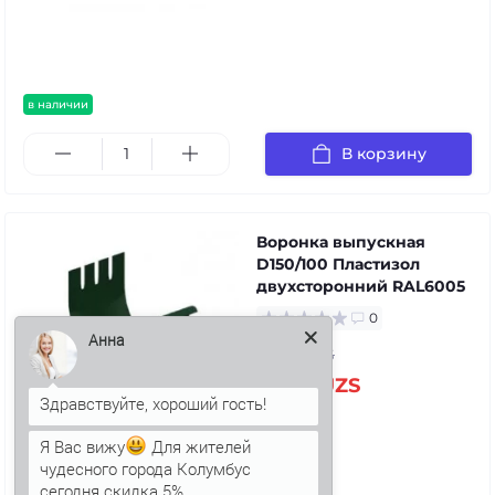
в наличии
В корзину
Воронка выпускная
D150/100 Пластизол
двухсторонний RAL6005
0
Анна
94.59 UZS
117.05 UZS
Я Вас вижу
Для жителей
чудесного города Колумбус
в наличии
сегодня скидка 5%