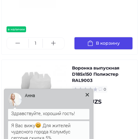
в наличии
В корзину
Воронка выпускная
D185х150 Полиэстер
RAL9003
0
Анна
139.14 UZS
Я Вас вижу
Для жителей
чудесного города Колумбус
в наличии
сегодня скидка 5%