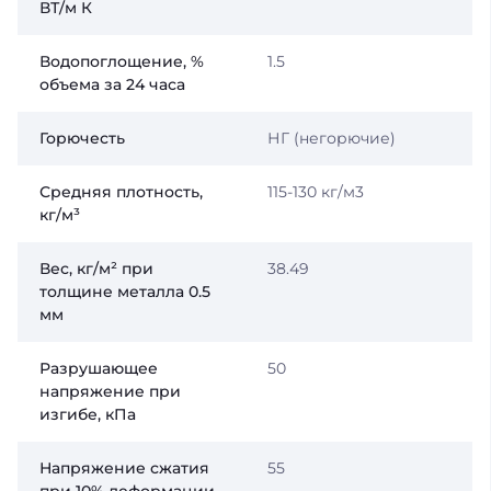
ВТ/м К
Водопоглощение, %
1.5
объема за 24 часа
Горючесть
НГ (негорючие)
Средняя плотность,
115-130 кг/м3
кг/м³
Вес, кг/м² при
38.49
толщине металла 0.5
мм
Разрушающее
50
напряжение при
изгибе, кПа
Напряжение сжатия
55