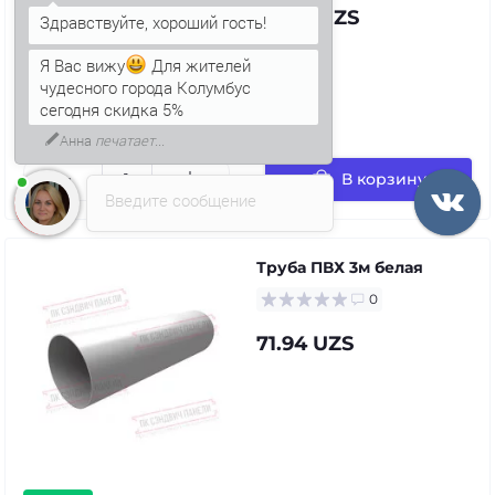
74.44 UZS
Я Вас вижу
Для жителей
чудесного города Колумбус
сегодня скидка 5%
в наличии
В корзину
Введите сообщение
Труба ПВХ 3м белая
0
71.94 UZS