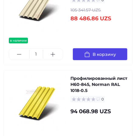
105 341.57 UZS
88 486.86 UZS
в наличии
В корзину
Профилированный лист
Н60-845, Norman RAL
1018-0.5
0
94 068.98 UZS