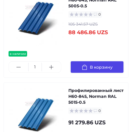
Н60-845, Norman RAL
5005-0.5
0
105 341.57 UZS
88 486.86 UZS
в наличии
В корзину
Профилированный лист
Н60-845, Norman RAL
5015-0.5
0
91 279.86 UZS