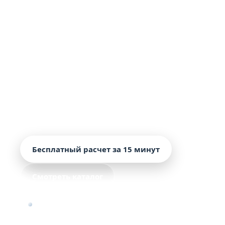
Ташкенте и областях
Профнастил Н60 заказывают для кровли,
перекрытий по несущему основанию,
навесов, складов, производственных зданий и
объектов, где обычный стеновой лист уже не
подходит по жесткости. Цена от 115 391.08
UZS за м², производство — 48 часов, доставка
по Ташкенту и областям — 48 часов, гарантия
— 20 лет, минимальный заказ — 10 кв. м.
Бесплатный расчет за 15 минут
Смотреть каталог
Высота волны — 60 мм для повышенной
жесткости листа