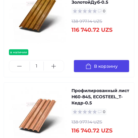
ЗолотойДуб-0.5
0
138 977.14 UZS
116 740.72 UZS
в наличии
В корзину
Профилированный лист
Н60-845, ECOSTEEL_T-
Кедр-0.5
0
138 977.14 UZS
116 740.72 UZS