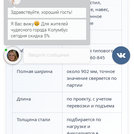
Назначение
кровля, настил,
перекрытие, навес,
промышленное
Я Вас вижу
Для жителей
ограждение
чудесного города Колумбус
сегодня скидка 5%
Высота волны
60 мм
Анна
печатает...
Рабочая ширина
845 мм для типового
Введите сообщение
формата Н60-845
Полная ширина
около 902 мм, точное
значение сверяется по
партии
Длина
по проекту, с учетом
перевозки и подъема
Толщина стали
подбирается по
нагрузке и
фиксируется в