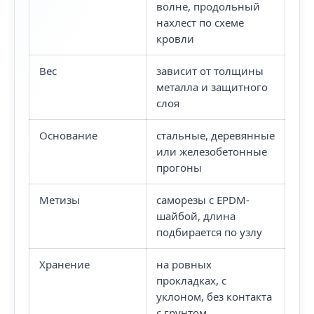
волне, продольный
нахлест по схеме
кровли
Вес
зависит от толщины
металла и защитного
слоя
Основание
стальные, деревянные
или железобетонные
прогоны
Метизы
саморезы с EPDM-
шайбой, длина
подбирается по узлу
Хранение
на ровных
прокладках, с
уклоном, без контакта
с грунтом