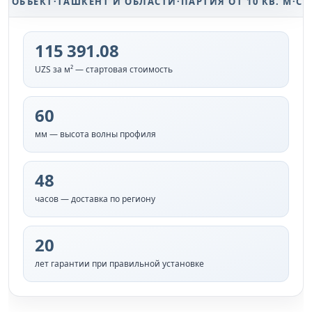
ЪЕКТ
·
ТАШКЕНТ И ОБЛАСТИ
·
ПАРТИЯ ОТ 10 КВ. М
·
СРОК 48
115 391.08
UZS за м² — стартовая стоимость
60
мм — высота волны профиля
48
часов — доставка по региону
20
лет гарантии при правильной установке