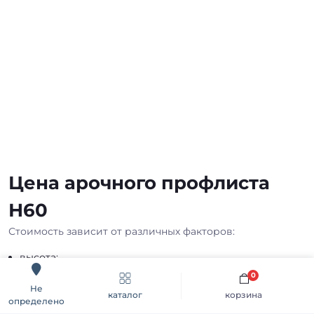
Цена арочного профлиста
Н60
Стоимость зависит от различных факторов:
высота;
длина секции;
0
вид материала;
Не
каталог
корзина
толщина и покрытие.
определено