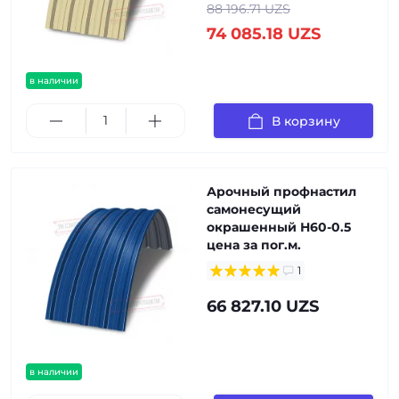
88 196.71 UZS
74 085.18 UZS
в наличии
В корзину
Арочный профнастил
самонесущий
окрашенный Н60-0.5
цена за пог.м.
1
66 827.10 UZS
в наличии