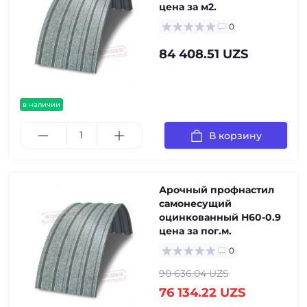
цена за м2.
0
84 408.51 UZS
в наличии
В корзину
Арочный профнастил
самонесущий
оцинкованный Н60-0.9
цена за пог.м.
0
90 636.04 UZS
76 134.22 UZS