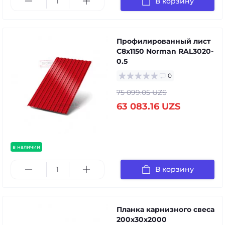
В корзину
Профилированный лист
С8х1150 Norman RAL3020-
0.5
0
75 099.05 UZS
63 083.16 UZS
в наличии
В корзину
Планка карнизного свеса
200х30х2000