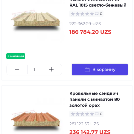
RAL 1015 светло-бежевый
0
222 362.29 UZS
186 784.20 UZS
в наличии
В корзину
Кровельные сэндвич
панели с минватой 80
золотой орех
0
281 122.53 UZS
236 142.77 UZS