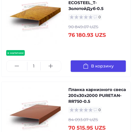
ECOSTEEL_T-
ЗолотойДуб-0.5
0
90 849.07 UZS
76 180.93 UZS
в наличии
В корзину
Планка карнизного свеса
200х30х2000 PURETAN-
RR750-0.5
0
84 093.07 UZS
70 515.95 UZS