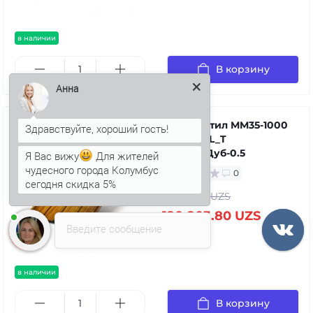
в наличии
В корзину
Анна
Профнастил ММ35-1000
ECOSTEEL_T
ЗолотойДуб-0.5
Я Вас вижу
Для жителей
чудесного города Колумбус
0
сегодня скидка 5%
143 814.15 UZS
120 803.80 UZS
Введите сообщение
в наличии
В корзину