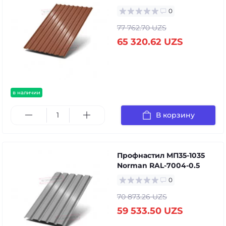
0
77 762.70 UZS
65 320.62 UZS
в наличии
В корзину
Профнастил МП35-1035
Norman RAL-7004-0.5
0
70 873.26 UZS
59 533.50 UZS