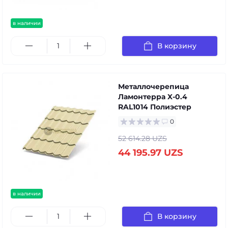
в наличии
В корзину
Металлочерепица
Ламонтерра X-0.4
RAL1014 Полиэстер
0
52 614.28 UZS
44 195.97 UZS
в наличии
В корзину