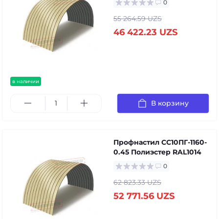
0
55 264.59 UZS
46 422.23 UZS
в наличии
В корзину
Профнастил СС10ПГ-1160-
0.45 Полиэстер RAL1014
0
62 823.33 UZS
52 771.56 UZS