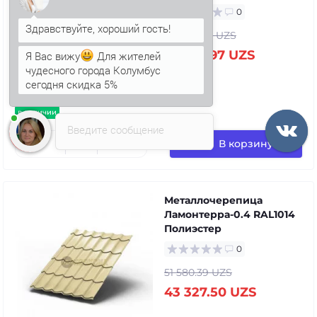
0
90 830.98 UZS
Я Вас вижу
Для жителей
76 297.97 UZS
чудесного города Колумбус
сегодня скидка 5%
Анна
печатает...
в наличии
Введите сообщение
В корзину
Металлочерепица
Ламонтерра-0.4 RAL1014
Полиэстер
0
51 580.39 UZS
43 327.50 UZS