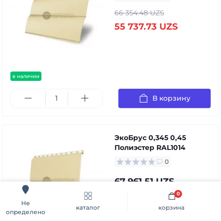
66 354.48 UZS
55 737.73 UZS
в наличии
В корзину
ЭкоБрус 0,345 0,45
Полиэстер RAL1014
0
67 961.51 UZS
0
Не
Быстрый заказ
В корзину
каталог
корзина
определено