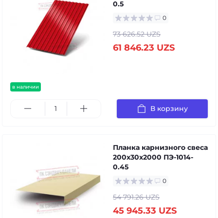
0.5
0
73 626.52 UZS
61 846.23 UZS
в наличии
В корзину
Планка карнизного свеса
200х30х2000 ПЭ-1014-
0.45
0
54 791.26 UZS
45 945.33 UZS