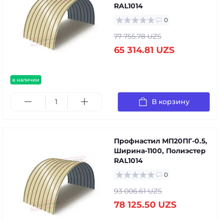
RAL1014
0
77 755.78 UZS
65 314.81 UZS
в наличии
В корзину
Профнастил МП20ПГ-0.5,
Ширина-1100, Полиэстер
RAL1014
0
93 006.61 UZS
78 125.50 UZS