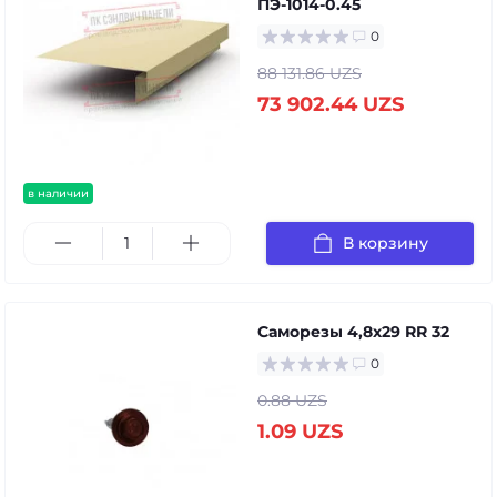
ПЭ-1014-0.45
0
88 131.86 UZS
73 902.44 UZS
в наличии
В корзину
Саморезы 4,8х29 RR 32
0
0.88 UZS
1.09 UZS