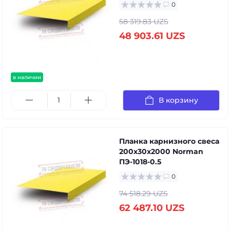
0
58 319.83 UZS
48 903.61 UZS
в наличии
В корзину
Планка карнизного свеса
200х30х2000 Norman
ПЭ-1018-0.5
0
74 518.29 UZS
62 487.10 UZS