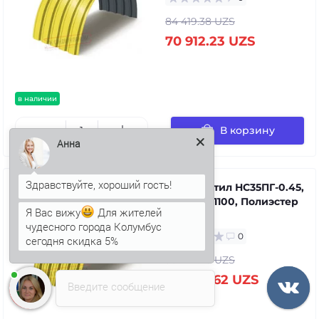
84 419.38 UZS
70 912.23 UZS
в наличии
В корзину
Анна
Профнастил НС35ПГ-0.45,
Ширина-1100, Полиэстер
Я Вас вижу
Для жителей
RAL1018
чудесного города Колумбус
0
сегодня скидка 5%
99 441.28 UZS
83 530.62 UZS
Введите сообщение