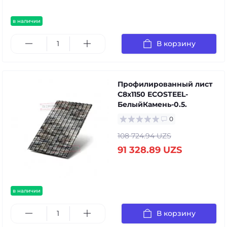
в наличии
В корзину
Профилированный лист
С8х1150 ECOSTEEL-
БелыйКамень-0.5.
0
108 724.94 UZS
91 328.89 UZS
в наличии
В корзину