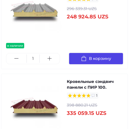
296 339.31 UZS
248 924.85 UZS
в наличии
В корзину
Кровельные сэндвич
панели с ПИР 100.
1
398 880.21 UZS
335 059.15 UZS