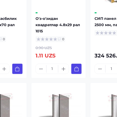
касбилик
О'з-о'зидан
СИП панел
x70 рал
квадратлар 4.8x29 рал
2500 мм, п
1015
0
0
0.90 UZS
1.11 UZS
324 526