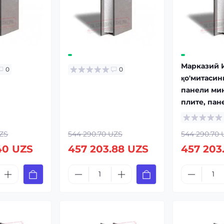
Марказий 
0
0
қо'митасин
панели мин
плите, пан
UZS
544 290.70 UZS
544 290.70 
40 UZS
457 203.88 UZS
457 203