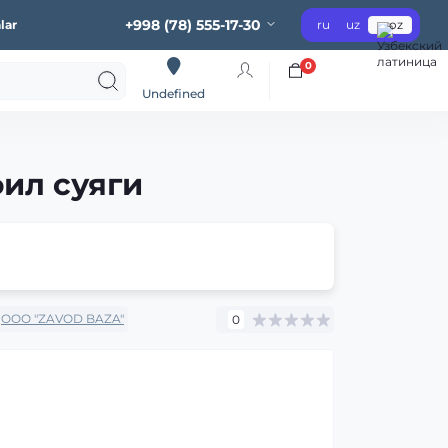
+998 (78) 555-17-30
lar
ru
uz
oz
0
Undefined
фил суяги
OOO "ZAVOD BAZA"
0