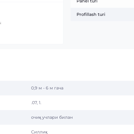
Panel turi
Profillash turi
0,9 м - 6 м гача
.07, 1.
очиқ учлари билан
Силлиқ