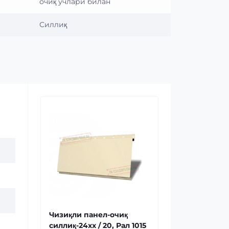
очиқ учлари билан
Силлиқ
Чизиқли панел-очиқ
силлиқ-24xx / 20, Рал 1015