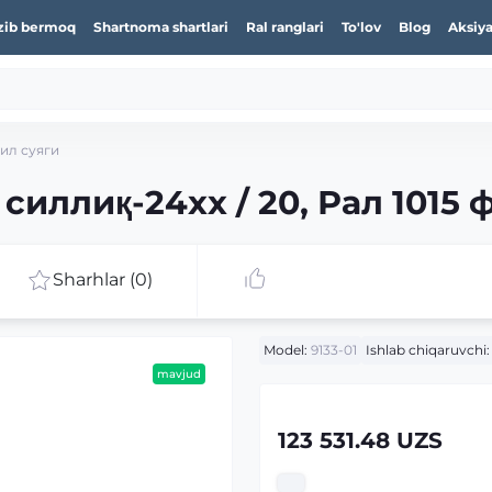
zib bermoq
Shartnoma shartlari
Ral ranglari
To'lov
Blog
Aksiya
фил суяги
силлиқ-24xx / 20, Рал 1015 
Sharhlar (0)
Model:
9133-01
Ishlab chiqaruvchi:
mavjud
123 531.48 UZS