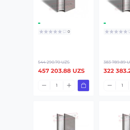
0
544 290.70 UZS
383 789.89 
457 203.88 UZS
322 383.