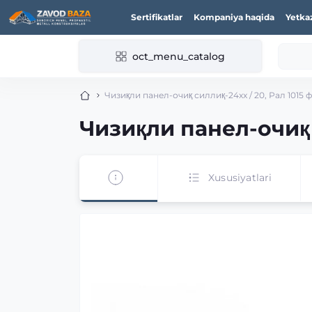
Sertifikatlar
Kompaniya haqida
Yetka
oct_menu_catalog
Чизиқли панел-очиқ силлиқ-24xx / 20, Рал 1015 
Чизиқли панел-очиқ 
Xususiyatlari