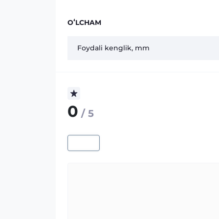
OʻLCHAM
Foydali kenglik, mm
0
/ 5