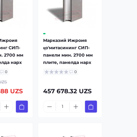
Ижроия
Марказий Ижроия
инг СИП-
қо'митасининг СИП-
. 2700 мм
панели мин. 2700 мм
елда нарx
плите, панелда нарx
0
0
UZS
.88 UZS
457 678.32 UZS