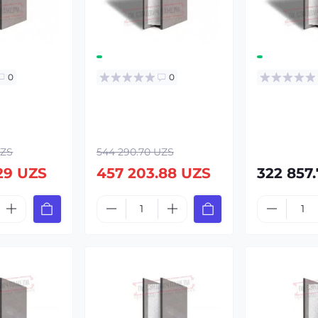
0
0
UZS
544 290.70 UZS
29 UZS
457 203.88 UZS
322 857