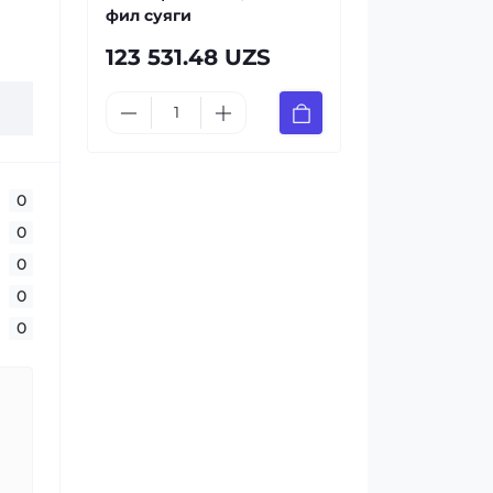
фил суяги
123 531.48 UZS
0
0
0
0
0