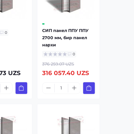
СИП панел ППУ ППУ
0
2700 мм, бир панел
нарxи
0
376 259.07 UZS
.73 UZS
316 057.40 UZS