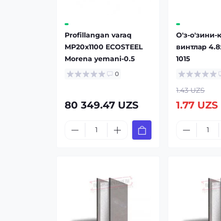
Profillangan varaq
О'з-о'зини-
MP20x1100 ECOSTEEL
винтлар 4.8
Morena yemani-0.5
1015
0
1.43 UZS
80 349.47 UZS
1.77 UZS