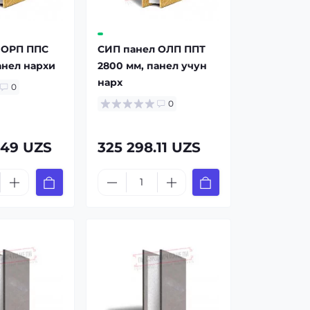
 ОРП ППС
СИП панел ОЛП ППТ
анел нарxи
2800 мм, панел учун
нарx
0
0
.49 UZS
325 298.11 UZS