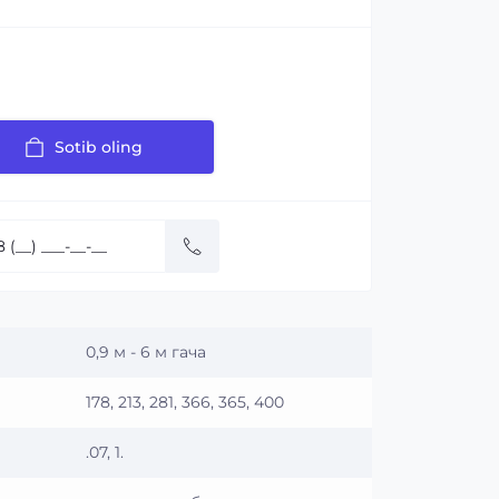
Sotib oling
0,9 м - 6 м гача
178, 213, 281, 366, 365, 400
.07, 1.