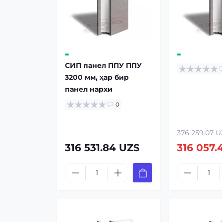
СИП панел ППУ ППУ
3200 мм, ҳар бир
панел нарxи
0
376 259.07 
316 531.84 UZS
316 057.