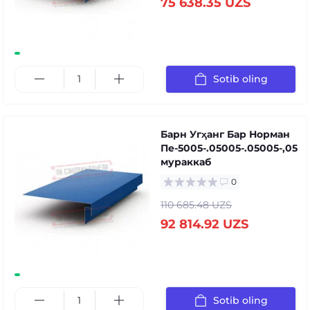
75 638.35 UZS
Sotib oling
Барн Угҳанг Бар Норман
Пе-5005-.05005-.05005-,05
мураккаб
0
110 685.48 UZS
92 814.92 UZS
Sotib oling