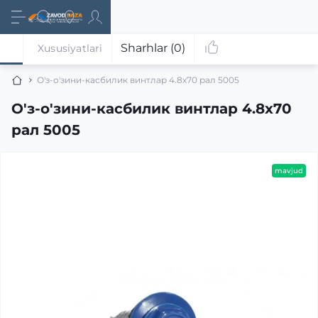
Sharhlar (0)
Xususiyatlari
О'з-о'зини-касбилик винтлар 4.8x70 рал 5005
О'з-о'зини-касбилик винтлар 4.8x70
рал 5005
mavjud