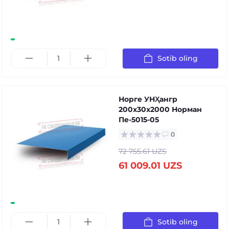
Sotib oling
Норге УНҲангр
200x30x2000 Норман
Пе-5015-05
0
72 755.61 UZS
61 009.01 UZS
Sotib oling