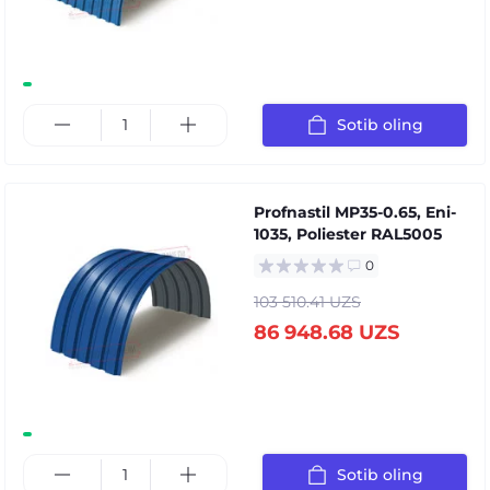
Sotib oling
Profnastil MP35-0.65, Eni-
1035, Poliester RAL5005
0
103 510.41 UZS
86 948.68 UZS
Sotib oling