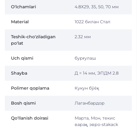
O'lchamlari
4.8Х29, 35, 50, 70 мм
Material
1022 билан Стал
Teshik-cho'ziladigan
2.32 мм
po'lat
Uch qismi
бурғулаш
Shayba
Д = 14 мм, ЭПДМ 2.8
Polimer qoplama
Кукун бўёқ
Bosh qismi
Лаганбардор
Qo'llanish doirasi
Марта, Мон, текис
варақ, эвро-stakack