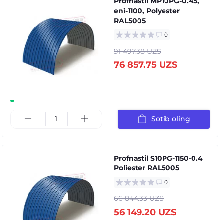
Profnastil MP10PG-0.45,
eni-1100, Polyester
RAL5005
0
91 497.38 UZS
76 857.75 UZS
Sotib oling
Profnastil S10PG-1150-0.4
Poliester RAL5005
0
66 844.33 UZS
56 149.20 UZS