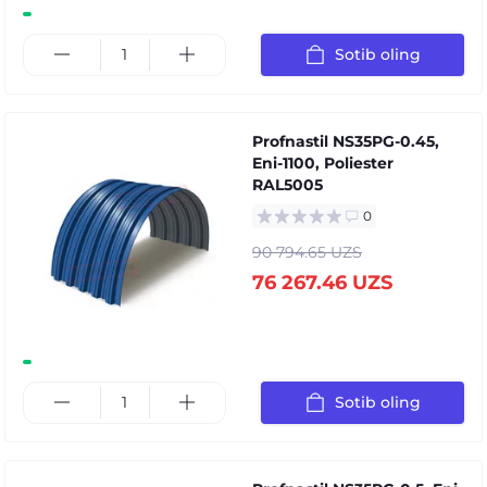
Sotib oling
Profnastil NS35PG-0.45,
Eni-1100, Poliester
RAL5005
0
90 794.65 UZS
76 267.46 UZS
Sotib oling