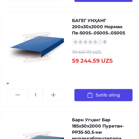
БАГЕГ УНҲАНГ
200x30x2000 Норман
Пе-5005-.05005-.05005
0
70 651.73 UZS
59 244.59 UZS
Sotib oling
Барн Угҳанг Бар
185x50x2000 Пуретан-
РР35-50.5-ни
мураккаблаштиради