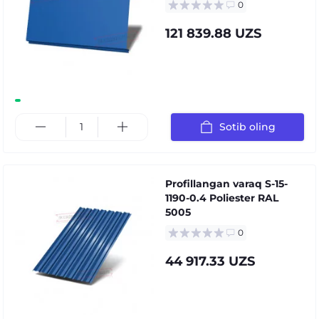
0
121 839.88 UZS
Sotib oling
Profillangan varaq S-15-
1190-0.4 Poliester RAL
5005
0
44 917.33 UZS