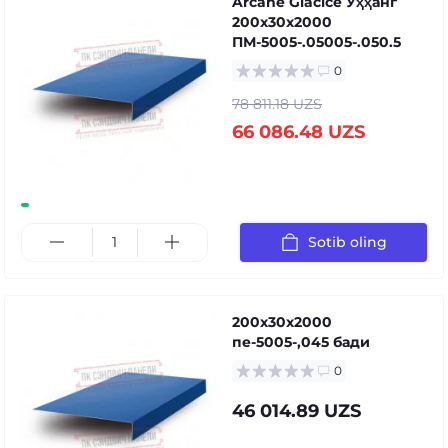
Arcane Glacice Уҳҳанг
200x30x2000
ПМ-5005-.05005-.050.5
0
78 811.18 UZS
66 086.48 UZS
Sotib oling
200x30x2000
пе-5005-,045 бади
0
46 014.89 UZS