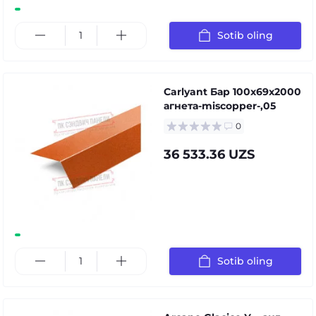
Sotib oling
Carlyant Бар 100x69x2000
агнета-miscopper-,05
0
36 533.36 UZS
Sotib oling