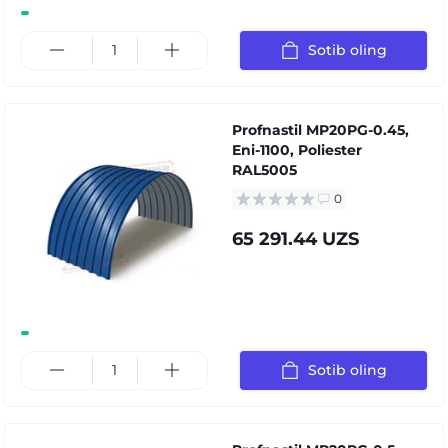
Sotib oling
Profnastil MP20PG-0.45,
Eni-1100, Poliester
RAL5005
0
65 291.44 UZS
Sotib oling