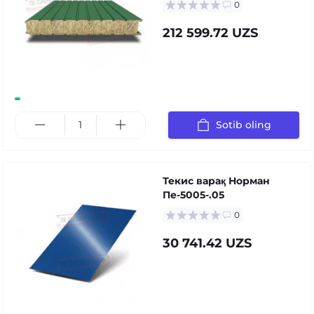
0
212 599.72 UZS
Sotib oling
Текис варақ Норман
Пе-5005-.05
0
30 741.42 UZS