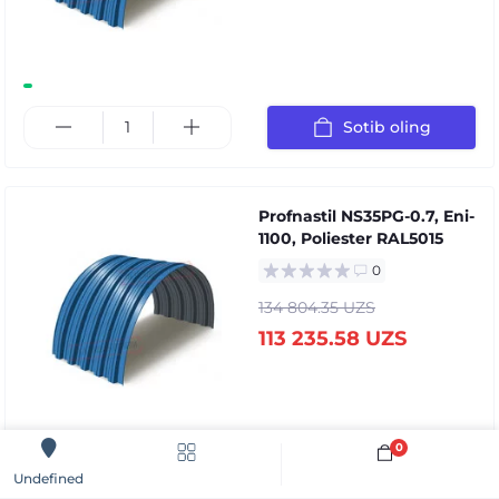
Sotib oling
Profnastil NS35PG-0.7, Eni-
1100, Poliester RAL5015
0
134 804.35 UZS
113 235.58 UZS
0
Sotib oling
Undefined
Sotib oling