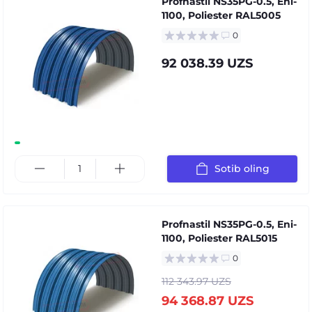
Profnastil NS35PG-0.5, Eni-
1100, Poliester RAL5005
0
92 038.39 UZS
Sotib oling
Profnastil NS35PG-0.5, Eni-
1100, Poliester RAL5015
0
112 343.97 UZS
94 368.87 UZS