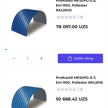
Profnastil MP20PG-0.5,
Eni-1100, Poliester
RAL5005
0
78 097.00 UZS
Sotib oling
Profnastil MP20PG-0.7,
Eni-1100, Poliester RAL5015
0
92 668.42 UZS