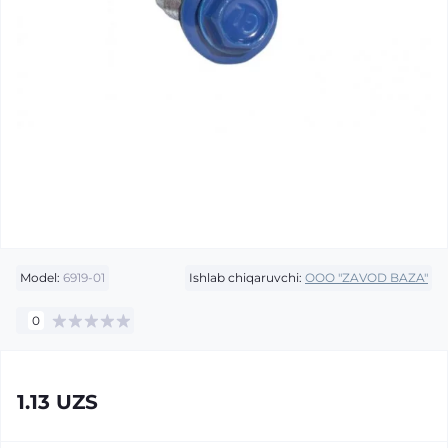
Model:
6919-01
Ishlab chiqaruvchi:
OOO "ZAVOD BAZA"
0
1.13 UZS