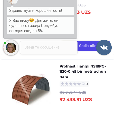
114 490.47 UZS
96 171.93 UZS
Я Вас вижу
Для жителей
чудесного города Колумбус
сегодня скидка 5%
Анна
печатает...
Sotib oling
Введите сообщение
Profnastil rangli NS18PG-
1120-0.45 bir metr uchun
narx
0
110 040.44 UZS
92 433.91 UZS