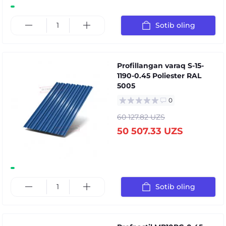
Sotib oling
Profillangan varaq S-15-
1190-0.45 Poliester RAL
5005
0
60 127.82 UZS
50 507.33 UZS
Sotib oling