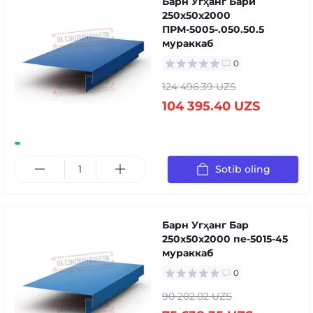
Барн Угҳанг Барй
250x50x2000
ПРМ-5005-.050.50.5
мураккаб
0
124 496.39 UZS
104 395.40 UZS
Sotib oling
Барн Угҳанг Бар
250x50x2000 пе-5015-45
мураккаб
0
90 202.02 UZS