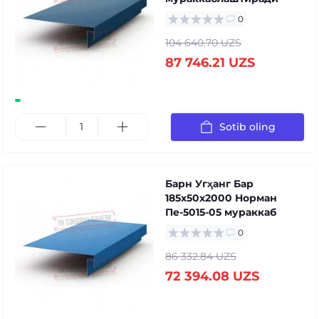
0
104 640.70 UZS
87 746.21 UZS
Sotib oling
Барн Угҳанг Бар
185x50x2000 Норман
Пе-5015-05 мураккаб
0
86 332.84 UZS
72 394.08 UZS