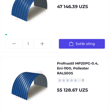
47 146.39 UZS
Sotib oling
Profnastil MP20PG-0.4,
Eni-1100, Poliester
RAL5005
0
55 128.67 UZS