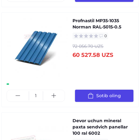
Profnastil MP35-1035
Norman RAL-5015-0.5
0
72 056.70 UZS
60 527.58 UZS
Sotib oling
Devor uchun mineral
paxta sendvich panellar
100 ral 6002