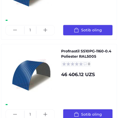
Sotib oling
Profnastil SS10PG-1160-0.4
Poliester RAL5005
0
46 406.12 UZS
Sotib oling