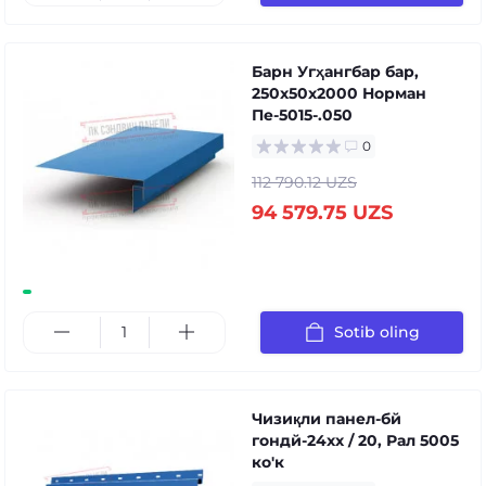
Барн Угҳангбар бар,
250x50x2000 Норман
Пе-5015-.050
0
112 790.12 UZS
94 579.75 UZS
Sotib oling
Чизиқли панел-бй
гондй-24xx / 20, Рал 5005
ко'к