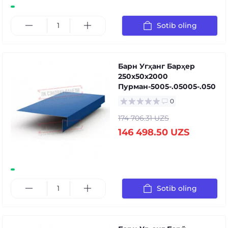
Sotib oling
Барн Угҳанг Барҳер
250x50x2000
Пурман-5005-.05005-.050
0
174 706.31 UZS
146 498.50 UZS
Sotib oling