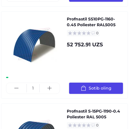
Profnastil SS10PG-1160-
0.45 Poliester RAL5005
0
52 752.91 UZS
Sotib oling
Profnastil S-15PG-1190-0.4
Poliester RAL 5005
0