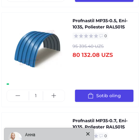
Profnastil MP35-0.5, Eni-
1035, Poliester RAL5015
0
95 395.40 UZS
80 132.08 UZS
Sotib oling
Profnastil MP35-0.7, Eni-
1035, Poliester RAL5015
Анна
0