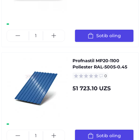
Sotib oling
Profnastil MP20-1100
Poliester RAL-5005-0.45
0
51 723.10 UZS
Sotib oling