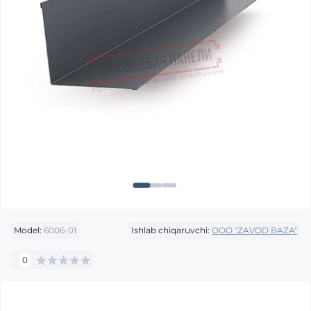
Model:
6006-01
Ishlab chiqaruvchi:
OOO "ZAVOD BAZA"
0