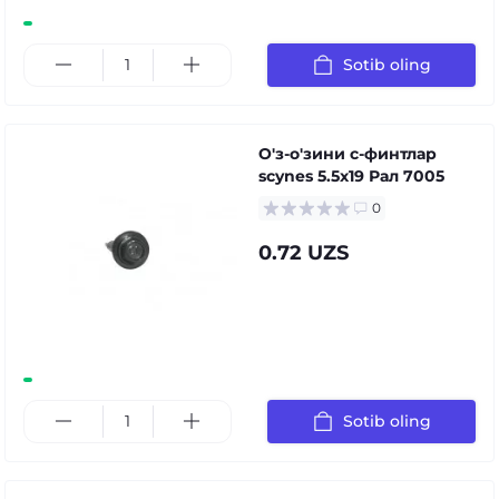
Sotib oling
О'з-о'зини с-финтлар
scynes 5.5x19 Рал 7005
0
0.72 UZS
Sotib oling