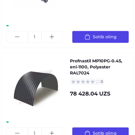
Sotib oling
Profnastil MP10PG-0.45,
eni-1100, Polyester
RAL7024
0
78 428.04 UZS
Sotib oling