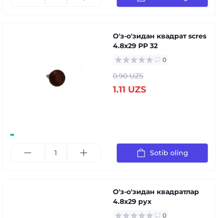
О'з-о'зидан квадрат scres
4.8x29 РР 32
0
0.90 UZS
1.11 UZS
Sotib oling
О'з-о'зидан квадратлар
4.8x29 руx
0