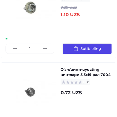
0.89 UZS
1.10 UZS
Sotib oling
О'з-о'зини-uyucting
винтлари 5.5x19 рал 7004
0
0.72 UZS