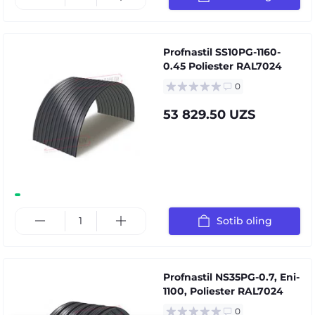
Profnastil SS10PG-1160-
0.45 Poliester RAL7024
0
53 829.50 UZS
Sotib oling
Profnastil NS35PG-0.7, Eni-
1100, Poliester RAL7024
0