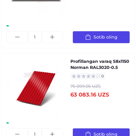
Sotib oling
Profillangan varaq S8x1150
Norman RAL3020-0.5
0
75 099.05 UZS
63 083.16 UZS
Sotib oling