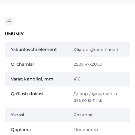
UMUMIY
Yakunlovchi element
Юқори қўшни панел
O'lchamlari
250x147x2000
Varaq kengligi, mm
416
Qo'llash doirasi
Девор / қувурларга
даъво қилиш
Yuzasi
Ялтироқ
Qoplama
Полиэстер