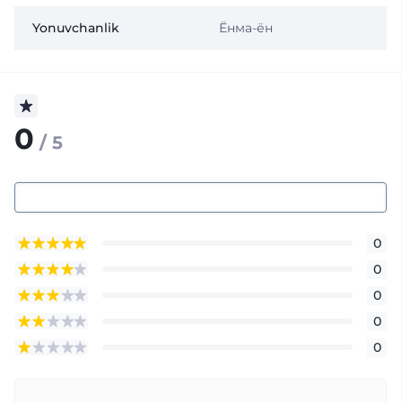
Yonuvchanlik
Ёнма-ён
0
/ 5
0
0
0
0
0