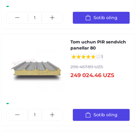
Sotib oling
Tom uchun PIR sendvich
panellar 80
1
296 457.89 UZS
249 024.46 UZS
Sotib oling