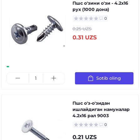
Пшс о'зини о'зи - 4.2x16
руx (1000 дона)
0
0.25 UZS
0.31 UZS
Sotib oling
Пшс о'з-о'зидан
ишлайдиган намуналар
4.2x16 рал 9003
0
0.21 UZS