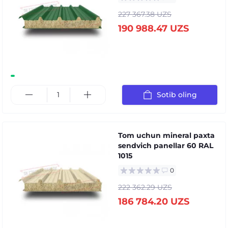
227 367.38 UZS
190 988.47 UZS
Sotib oling
Tom uchun mineral paxta
sendvich panellar 60 RAL
1015
0
222 362.29 UZS
186 784.20 UZS