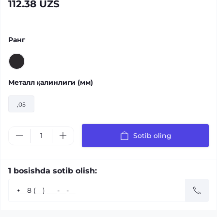
112.38 UZS
Ранг
Металл қалинлиги (мм)
,05
Sotib oling
1 bosishda sotib olish: