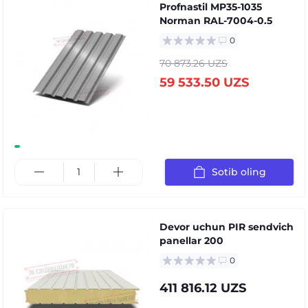
Profnastil MP35-1035
Norman RAL-7004-0.5
0
70 873.26 UZS
59 533.50 UZS
Sotib oling
Devor uchun PIR sendvich
panellar 200
0
411 816.12 UZS